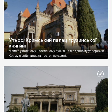
Утьос. Кримський палац грузинської
княгині
Майже у кожному населеному пункті на південному узбережжі
Криму є свій палац (а часто і не один).