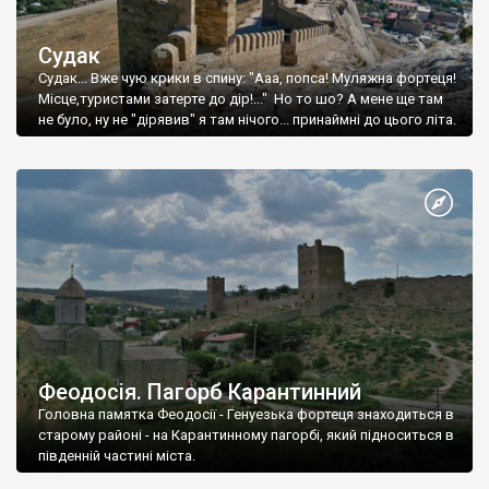
Судак
Судак... Вже чую крики в спину: "Ааа, попса! Муляжна фортеця!
Місце,туристами затерте до дір!..." Но то шо? А мене ще там
не було, ну не "дірявив" я там нічого... принаймні до цього літа.
Феодосія. Пагорб Карантинний
Головна памятка Феодосії - Генуезька фортеця знаходиться в
старому районі - на Карантинному пагорбі, який підноситься в
південній частині міста.