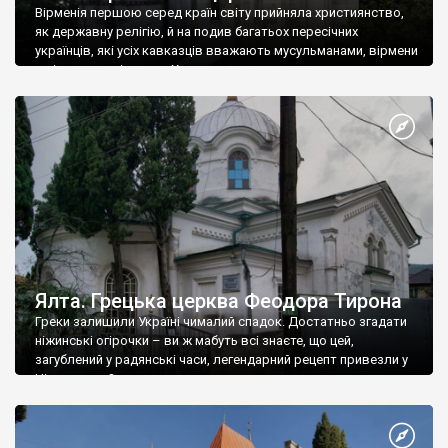
Вірменія першою серед країн світу прийняла християнство,
як державну релігію, й на подив багатьох пересічних
українців, які усіх кавказців вважають мусульманами, вірмени
є відданими вірянами Христа
Ялта. Грецька церква Феодора Тирона
Греки залишили Україні чималий спадок. Достатньо згадати
ніжинські огірочки – ви ж мабуть всі знаєте, що цей,
загублений у радянські часи, легендарний рецепт привезли у
Ніжин греки?