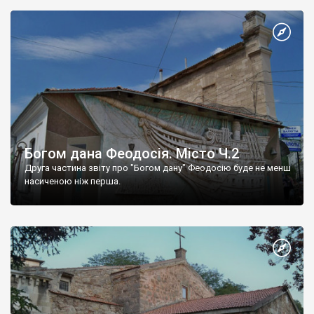
Богом дана Феодосія. Місто Ч.2
Друга частина звіту про "Богом дану" Феодосію буде не менш
насиченою ніж перша.