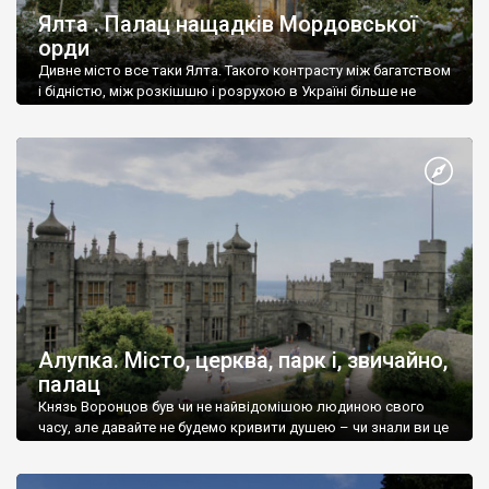
Ялта . Палац нащадків Мордовської
орди
Дивне місто все таки Ялта. Такого контрасту між багатством
і бідністю, між розкішшю і розрухою в Україні більше не
знайдеш.
Алупка. Місто, церква, парк і, звичайно,
палац
Князь Воронцов був чи не найвідомішою людиною свого
часу, але давайте не будемо кривити душею – чи знали ви це
прізвище до відвідин Алупки? Мабуть все таки ні.