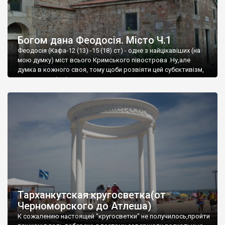
Богом дана Феодосія. Місто Ч.1
Феодосія (Кафа-12 (13) -15 (18) ст) - одне з найцікавіших (на
мою думку) міст всього Кримського півострова .Ну,але
думка в кожного своя, тому щоби розвіяти цей субєктивізм,
запрошую відвідати це
Тарханкутская кругосветка(от
Черноморского до Атлеша)
К сожалению настоящей "кругосветки" не получилось,пройти