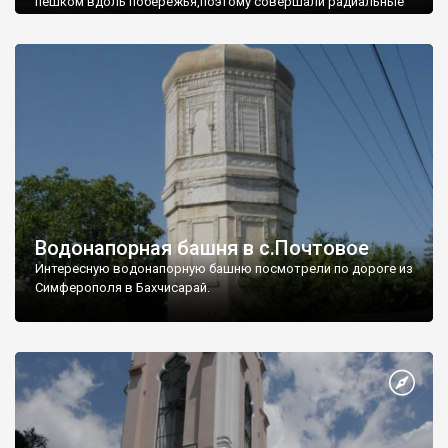
пешком вдоль побережья,поэтому совершали радиальные
вылазки из Оленевки.
Водонапорная башня в с.Почтовое
Интересную водонапорную башню посмотрели по дороге из
Симферополя в Бахчисарай.