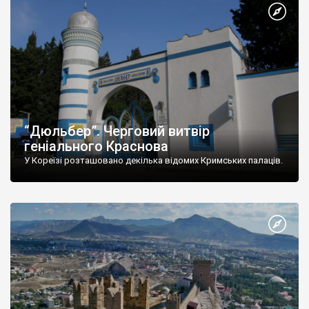
“Дюльбер”. Черговий витвір
геніального Краснова
У Кореїзі розташовано декілька відомих Кримських палаців.