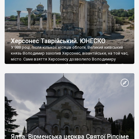
Херсонес Таврійський. ЮНЕСКО
У 988 році, після кількох місяців облоги, Великий київський
князь Володимир захопив Херсонес, візантійське, на той час,
місто. Саме взяття Херсонесу дозволило Володимиру
диктувати свої умови візантійському імператору Василю ІІ, та
одружитися з його дочкою Ганною. Цього ж року, в
Херсонесі Володимир-язичник, став Василем-християнином.
А потім було Хрещення Русі. На честь Херсонесу Таврійського
названо місто […]
Ялта. Вірменська церква Святої Ріпсіме