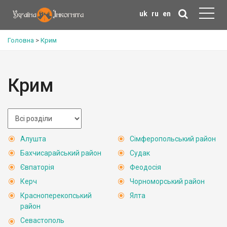
uk
ru
en
Головна
>
Крим
Крим
Алушта
Сімферопольський район
Бахчисарайський район
Судак
Євпаторія
Феодосія
Керч
Чорноморський район
Красноперекопський
Ялта
район
Севастополь