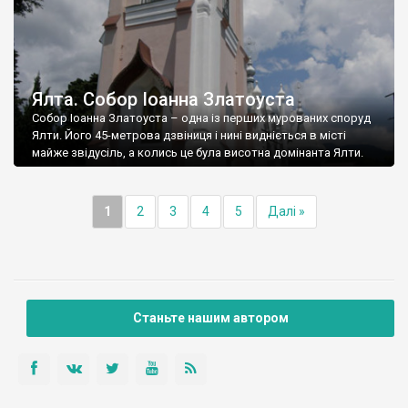
Ялта. Собор Іоанна Златоуста
Собор Іоанна Златоуста – одна із перших мурованих споруд
Ялти. Його 45-метрова дзвіниця і нині видніється в місті
майже звідусіль, а колись це була висотна домінанта Ялти.
1
2
3
4
5
Далі »
Станьте нашим автором