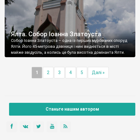
Ялта. Собор Іоанна Златоуста
Собор Іоанна Златоуста – одна із перших мурованих споруд
Ялти. Його 45-метрова дзвіниця і нині видніється в місті
майже звідусіль, а колись це була висотна домінанта Ялти.
1
2
3
4
5
Далі »
Станьте нашим автором