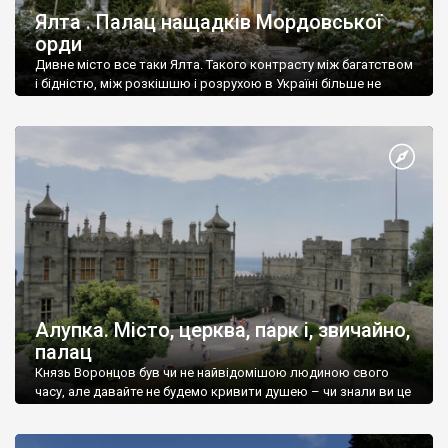
Ялта . Палац нащадків Мордовської
орди
Дивне місто все таки Ялта. Такого контрасту між багатством
і бідністю, між розкішшю і розрухою в Україні більше не
знайдеш.
Алупка. Місто, церква, парк і, звичайно,
палац
Князь Воронцов був чи не найвідомішою людиною свого
часу, але давайте не будемо кривити душею – чи знали ви це
прізвище до відвідин Алупки? Мабуть все таки ні.