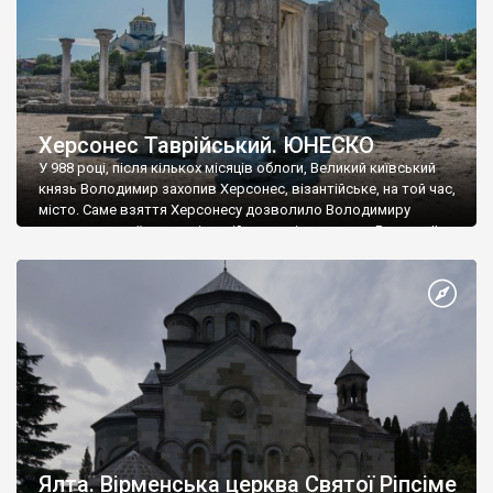
Херсонес Таврійський. ЮНЕСКО
У 988 році, після кількох місяців облоги, Великий київський
князь Володимир захопив Херсонес, візантійське, на той час,
місто. Саме взяття Херсонесу дозволило Володимиру
диктувати свої умови візантійському імператору Василю ІІ, та
одружитися з його дочкою Ганною. Цього ж року, в
Херсонесі Володимир-язичник, став Василем-християнином.
А потім було Хрещення Русі. На честь Херсонесу Таврійського
названо місто […]
Ялта. Вірменська церква Святої Ріпсіме