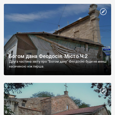
Богом дана Феодосія. Місто Ч.2
Друга частина звіту про "Богом дану" Феодосію буде не менш
насиченою ніж перша.