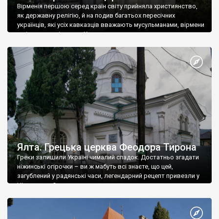
Вірменія першою серед країн світу прийняла християнство,
як державну релігію, й на подив багатьох пересічних
українців, які усіх кавказців вважають мусульманами, вірмени
є відданими вірянами Христа
Ялта. Грецька церква Феодора Тирона
Греки залишили Україні чималий спадок. Достатньо згадати
ніжинські огірочки – ви ж мабуть всі знаєте, що цей,
загублений у радянські часи, легендарний рецепт привезли у
Ніжин греки?