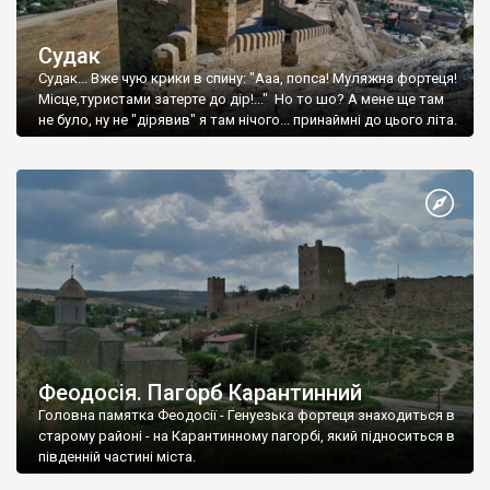
Судак
Судак... Вже чую крики в спину: "Ааа, попса! Муляжна фортеця!
Місце,туристами затерте до дір!..." Но то шо? А мене ще там
не було, ну не "дірявив" я там нічого... принаймні до цього літа.
Феодосія. Пагорб Карантинний
Головна памятка Феодосії - Генуезька фортеця знаходиться в
старому районі - на Карантинному пагорбі, який підноситься в
південній частині міста.