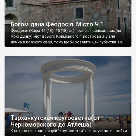
Богом дана Феодосія. Місто Ч.1
Феодосія (Кафа-12 (13) -15 (18) ст) - одне з найцікавіших (на
мою думку) міст всього Кримського півострова .Ну,але
думка в кожного своя, тому щоби розвіяти цей субєктивізм,
запрошую відвідати це
Тарханкутская кругосветка(от
Черноморского до Атлеша)
К сожалению настоящей "кругосветки" не получилось,пройти