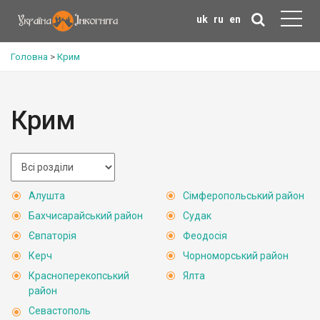
uk
ru
en
Головна
>
Крим
Крим
Алушта
Сімферопольський район
Бахчисарайський район
Судак
Євпаторія
Феодосія
Керч
Чорноморський район
Красноперекопський
Ялта
район
Севастополь