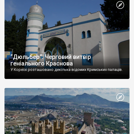
“Дюльбер”. Черговий витвір
геніального Краснова
У Кореїзі розташовано декілька відомих Кримських палаців.