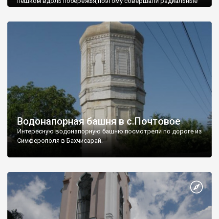
пешком вдоль побережья,поэтому совершали радиальные
вылазки из Оленевки.
Водонапорная башня в с.Почтовое
Интересную водонапорную башню посмотрели по дороге из
Симферополя в Бахчисарай.