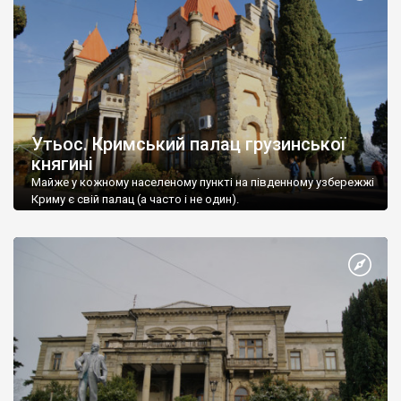
Утьос. Кримський палац грузинської
княгині
Майже у кожному населеному пункті на південному узбережжі
Криму є свій палац (а часто і не один).