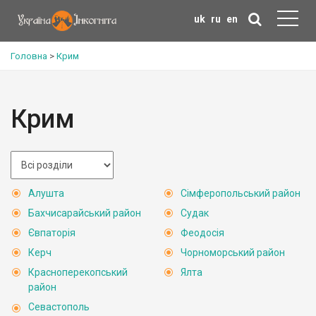
uk
ru
en
Головна
>
Крим
Крим
Алушта
Сімферопольський район
Бахчисарайський район
Судак
Євпаторія
Феодосія
Керч
Чорноморський район
Красноперекопський
Ялта
район
Севастополь