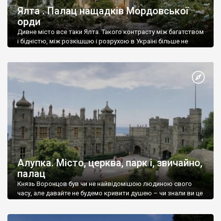
Ялта . Палац нащадків Мордовської
орди
Дивне місто все таки Ялта. Такого контрасту між багатством
і бідністю, між розкішшю і розрухою в Україні більше не
знайдеш.
Алупка. Місто, церква, парк і, звичайно,
палац
Князь Воронцов був чи не найвідомішою людиною свого
часу, але давайте не будемо кривити душею – чи знали ви це
прізвище до відвідин Алупки? Мабуть все таки ні.