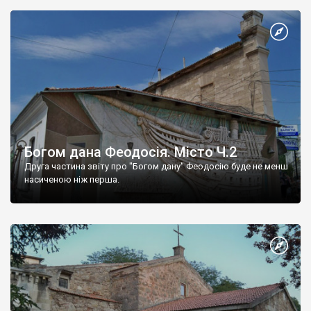
Богом дана Феодосія. Місто Ч.2
Друга частина звіту про "Богом дану" Феодосію буде не менш
насиченою ніж перша.