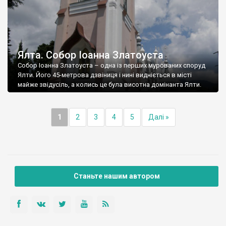
Ялта. Собор Іоанна Златоуста
Собор Іоанна Златоуста – одна із перших мурованих споруд
Ялти. Його 45-метрова дзвіниця і нині видніється в місті
майже звідусіль, а колись це була висотна домінанта Ялти.
1
2
3
4
5
Далі »
Станьте нашим автором