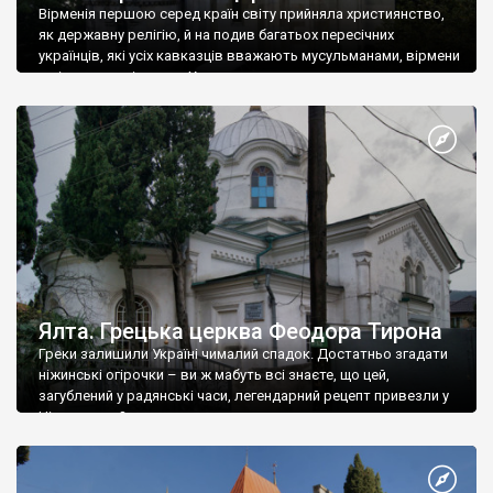
Вірменія першою серед країн світу прийняла християнство,
як державну релігію, й на подив багатьох пересічних
українців, які усіх кавказців вважають мусульманами, вірмени
є відданими вірянами Христа
Ялта. Грецька церква Феодора Тирона
Греки залишили Україні чималий спадок. Достатньо згадати
ніжинські огірочки – ви ж мабуть всі знаєте, що цей,
загублений у радянські часи, легендарний рецепт привезли у
Ніжин греки?