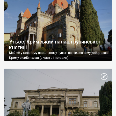
Утьос. Кримський палац грузинської
княгині
Майже у кожному населеному пункті на південному узбережжі
Криму є свій палац (а часто і не один).