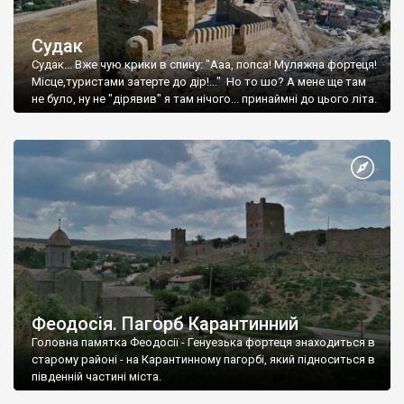
Судак
Судак... Вже чую крики в спину: "Ааа, попса! Муляжна фортеця!
Місце,туристами затерте до дір!..." Но то шо? А мене ще там
не було, ну не "дірявив" я там нічого... принаймні до цього літа.
Феодосія. Пагорб Карантинний
Головна памятка Феодосії - Генуезька фортеця знаходиться в
старому районі - на Карантинному пагорбі, який підноситься в
південній частині міста.