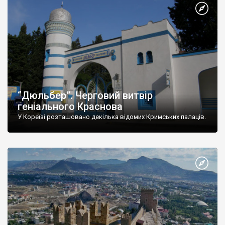
“Дюльбер”. Черговий витвір
геніального Краснова
У Кореїзі розташовано декілька відомих Кримських палаців.