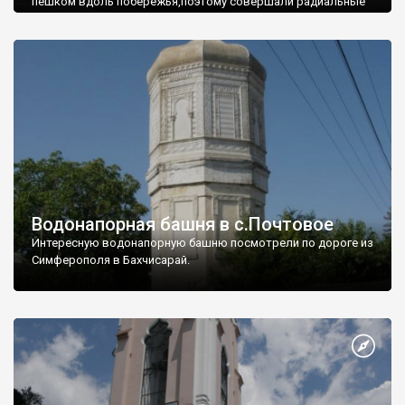
пешком вдоль побережья,поэтому совершали радиальные
вылазки из Оленевки.
Водонапорная башня в с.Почтовое
Интересную водонапорную башню посмотрели по дороге из
Симферополя в Бахчисарай.