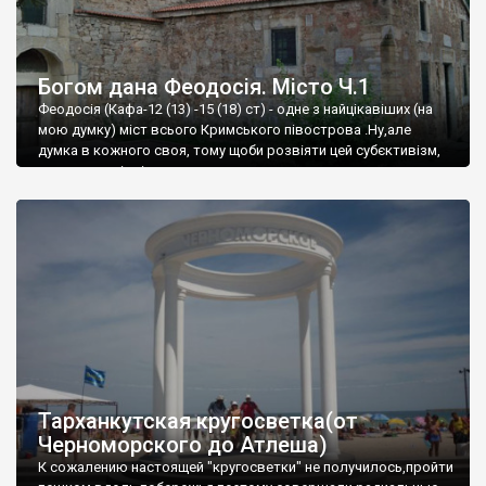
Богом дана Феодосія. Місто Ч.1
Феодосія (Кафа-12 (13) -15 (18) ст) - одне з найцікавіших (на
мою думку) міст всього Кримського півострова .Ну,але
думка в кожного своя, тому щоби розвіяти цей субєктивізм,
запрошую відвідати це
Тарханкутская кругосветка(от
Черноморского до Атлеша)
К сожалению настоящей "кругосветки" не получилось,пройти