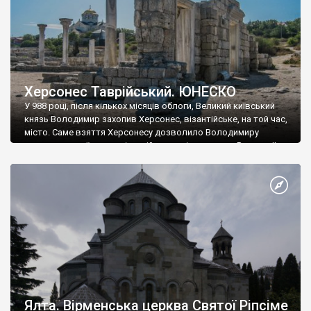
Херсонес Таврійський. ЮНЕСКО
У 988 році, після кількох місяців облоги, Великий київський
князь Володимир захопив Херсонес, візантійське, на той час,
місто. Саме взяття Херсонесу дозволило Володимиру
диктувати свої умови візантійському імператору Василю ІІ, та
одружитися з його дочкою Ганною. Цього ж року, в
Херсонесі Володимир-язичник, став Василем-християнином.
А потім було Хрещення Русі. На честь Херсонесу Таврійського
названо місто […]
Ялта. Вірменська церква Святої Ріпсіме