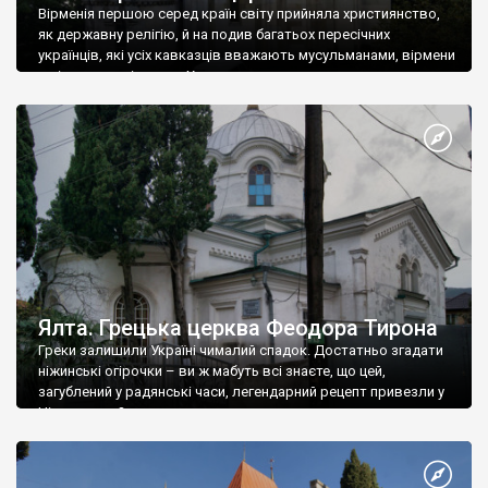
Вірменія першою серед країн світу прийняла християнство,
як державну релігію, й на подив багатьох пересічних
українців, які усіх кавказців вважають мусульманами, вірмени
є відданими вірянами Христа
Ялта. Грецька церква Феодора Тирона
Греки залишили Україні чималий спадок. Достатньо згадати
ніжинські огірочки – ви ж мабуть всі знаєте, що цей,
загублений у радянські часи, легендарний рецепт привезли у
Ніжин греки?