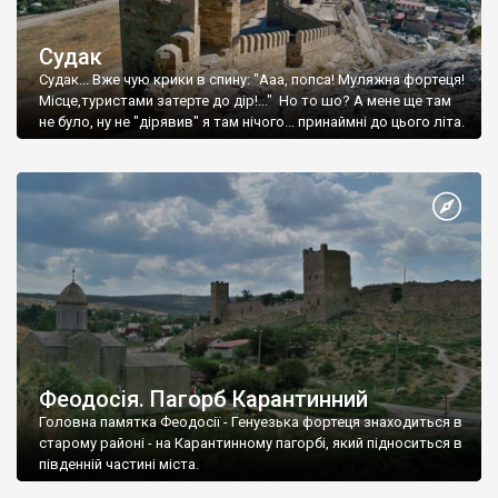
Судак
Судак... Вже чую крики в спину: "Ааа, попса! Муляжна фортеця!
Місце,туристами затерте до дір!..." Но то шо? А мене ще там
не було, ну не "дірявив" я там нічого... принаймні до цього літа.
Феодосія. Пагорб Карантинний
Головна памятка Феодосії - Генуезька фортеця знаходиться в
старому районі - на Карантинному пагорбі, який підноситься в
південній частині міста.