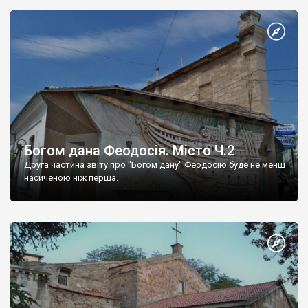
Богом дана Феодосія. Місто Ч.2
Друга частина звіту про "Богом дану" Феодосію буде не менш
насиченою ніж перша.