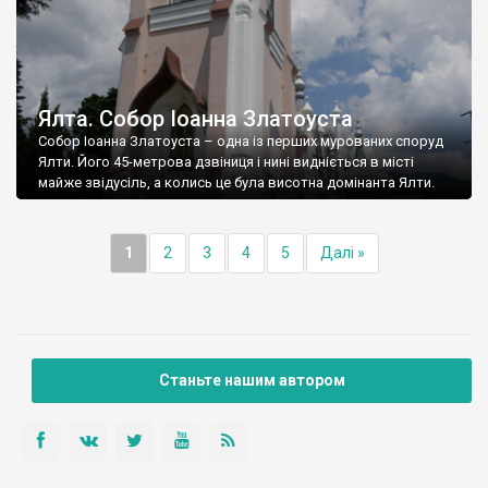
Ялта. Собор Іоанна Златоуста
Собор Іоанна Златоуста – одна із перших мурованих споруд
Ялти. Його 45-метрова дзвіниця і нині видніється в місті
майже звідусіль, а колись це була висотна домінанта Ялти.
1
2
3
4
5
Далі »
Станьте нашим автором