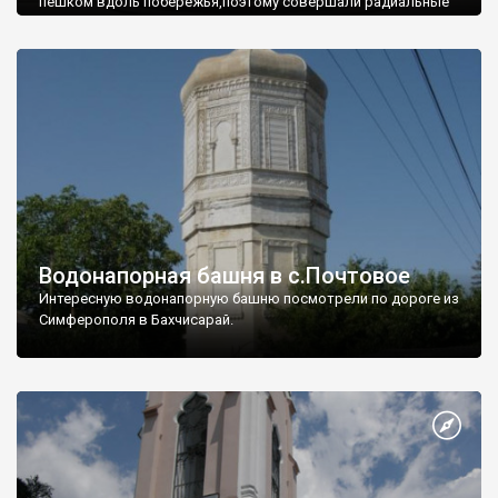
пешком вдоль побережья,поэтому совершали радиальные
вылазки из Оленевки.
Водонапорная башня в с.Почтовое
Интересную водонапорную башню посмотрели по дороге из
Симферополя в Бахчисарай.