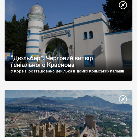
“Дюльбер”. Черговий витвір
геніального Краснова
У Кореїзі розташовано декілька відомих Кримських палаців.