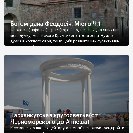
Богом дана Феодосія. Місто Ч.1
Феодосія (Кафа-12 (13) -15 (18) ст) - одне з найцікавіших (на
мою думку) міст всього Кримського півострова .Ну,але
думка в кожного своя, тому щоби розвіяти цей субєктивізм,
запрошую відвідати це
Тарханкутская кругосветка(от
Черноморского до Атлеша)
К сожалению настоящей "кругосветки" не получилось,пройти