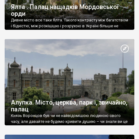
Ялта . Палац нащадків Мордовської
орди
Дивне місто все таки Ялта. Такого контрасту між багатством
і бідністю, між розкішшю і розрухою в Україні більше не
знайдеш.
Алупка. Місто, церква, парк і, звичайно,
палац
Князь Воронцов був чи не найвідомішою людиною свого
часу, але давайте не будемо кривити душею – чи знали ви це
прізвище до відвідин Алупки? Мабуть все таки ні.