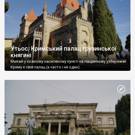
Утьос. Кримський палац грузинської
княгині
Майже у кожному населеному пункті на південному узбережжі
Криму є свій палац (а часто і не один).