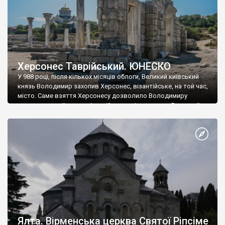
Херсонес Таврійський. ЮНЕСКО
У 988 році, після кількох місяців облоги, Великий київський
князь Володимир захопив Херсонес, візантійське, на той час,
місто. Саме взяття Херсонесу дозволило Володимиру
диктувати свої умови візантійському імператору Василю ІІ, та
одружитися з його дочкою Ганною. Цього ж року, в
Херсонесі Володимир-язичник, став Василем-християнином.
А потім було Хрещення Русі. На честь Херсонесу Таврійського
названо місто […]
Ялта. Вірменська церква Святої Ріпсіме