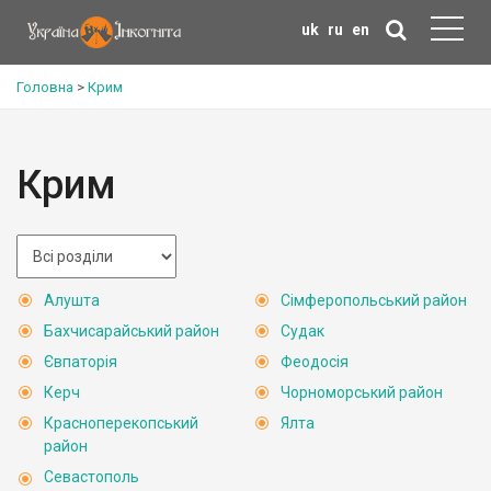
uk
ru
en
Головна
>
Крим
Крим
Алушта
Сімферопольський район
Бахчисарайський район
Судак
Євпаторія
Феодосія
Керч
Чорноморський район
Красноперекопський
Ялта
район
Севастополь