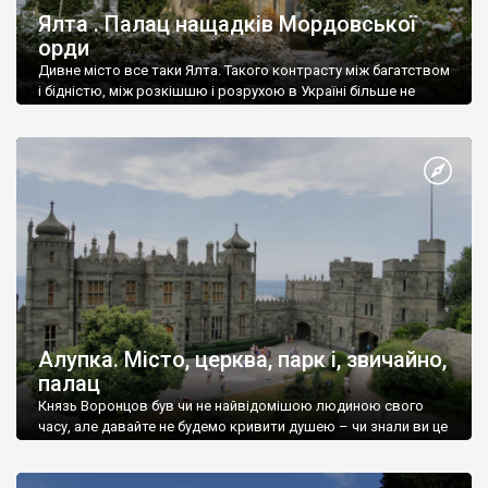
Ялта . Палац нащадків Мордовської
орди
Дивне місто все таки Ялта. Такого контрасту між багатством
і бідністю, між розкішшю і розрухою в Україні більше не
знайдеш.
Алупка. Місто, церква, парк і, звичайно,
палац
Князь Воронцов був чи не найвідомішою людиною свого
часу, але давайте не будемо кривити душею – чи знали ви це
прізвище до відвідин Алупки? Мабуть все таки ні.