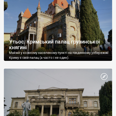
Утьос. Кримський палац грузинської
княгині
Майже у кожному населеному пункті на південному узбережжі
Криму є свій палац (а часто і не один).