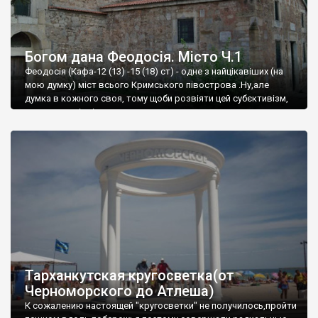
Богом дана Феодосія. Місто Ч.1
Феодосія (Кафа-12 (13) -15 (18) ст) - одне з найцікавіших (на
мою думку) міст всього Кримського півострова .Ну,але
думка в кожного своя, тому щоби розвіяти цей субєктивізм,
запрошую відвідати це
Тарханкутская кругосветка(от
Черноморского до Атлеша)
К сожалению настоящей "кругосветки" не получилось,пройти