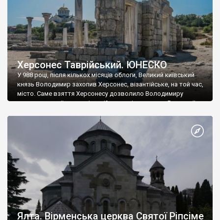
Херсонес Таврійський. ЮНЕСКО
У 988 році, після кількох місяців облоги, Великий київський
князь Володимир захопив Херсонес, візантійське, на той час,
місто. Саме взяття Херсонесу дозволило Володимиру
диктувати свої умови візантійському імператору Василю ІІ, та
одружитися з його дочкою Ганною. Цього ж року, в
Херсонесі Володимир-язичник, став Василем-християнином.
А потім було Хрещення Русі. На честь Херсонесу Таврійського
названо місто […]
Ялта. Вірменська церква Святої Ріпсіме