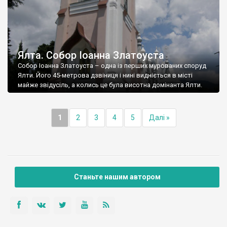
Ялта. Собор Іоанна Златоуста
Собор Іоанна Златоуста – одна із перших мурованих споруд
Ялти. Його 45-метрова дзвіниця і нині видніється в місті
майже звідусіль, а колись це була висотна домінанта Ялти.
1
2
3
4
5
Далі »
Станьте нашим автором