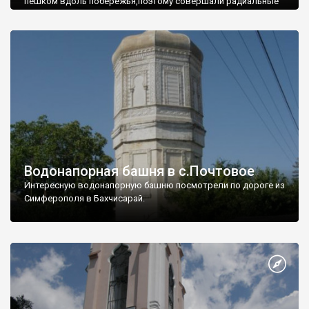
пешком вдоль побережья,поэтому совершали радиальные
вылазки из Оленевки.
Водонапорная башня в с.Почтовое
Интересную водонапорную башню посмотрели по дороге из
Симферополя в Бахчисарай.