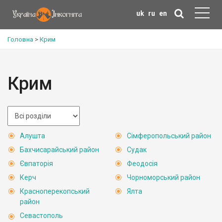
uk
ru
en
Головна
>
Крим
Крим
Алушта
Сімферопольський район
Бахчисарайський район
Судак
Євпаторія
Феодосія
Керч
Чорноморський район
Красноперекопський
Ялта
район
Севастополь