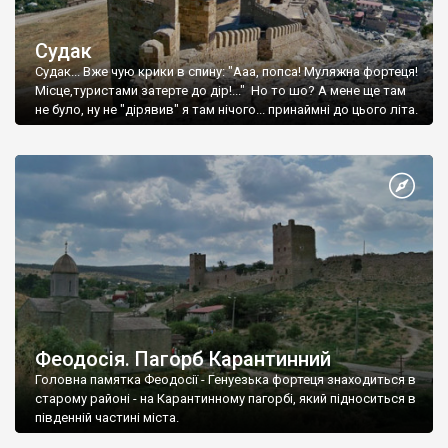
Судак
Судак... Вже чую крики в спину: "Ааа, попса! Муляжна фортеця!
Місце,туристами затерте до дір!..." Но то шо? А мене ще там
не було, ну не "дірявив" я там нічого... принаймні до цього літа.
Феодосія. Пагорб Карантинний
Головна памятка Феодосії - Генуезька фортеця знаходиться в
старому районі - на Карантинному пагорбі, який підноситься в
південній частині міста.