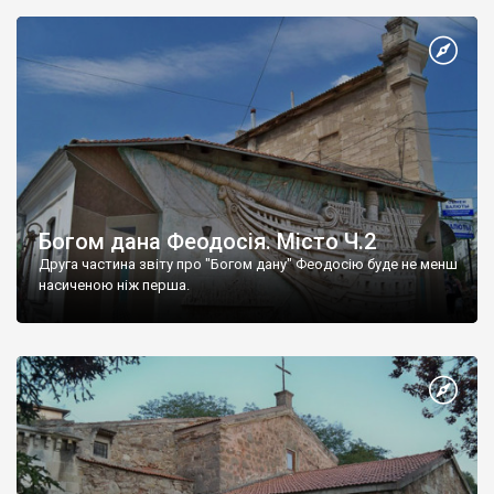
Богом дана Феодосія. Місто Ч.2
Друга частина звіту про "Богом дану" Феодосію буде не менш
насиченою ніж перша.