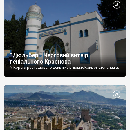
“Дюльбер”. Черговий витвір
геніального Краснова
У Кореїзі розташовано декілька відомих Кримських палаців.