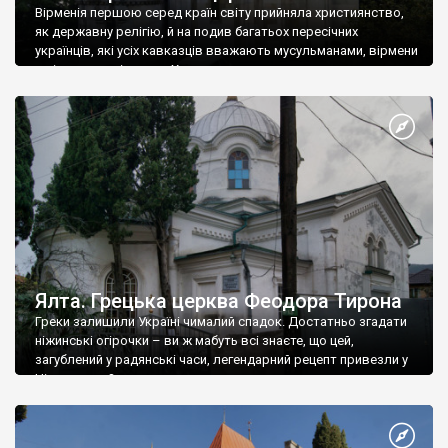
Вірменія першою серед країн світу прийняла християнство,
як державну релігію, й на подив багатьох пересічних
українців, які усіх кавказців вважають мусульманами, вірмени
є відданими вірянами Христа
Ялта. Грецька церква Феодора Тирона
Греки залишили Україні чималий спадок. Достатньо згадати
ніжинські огірочки – ви ж мабуть всі знаєте, що цей,
загублений у радянські часи, легендарний рецепт привезли у
Ніжин греки?