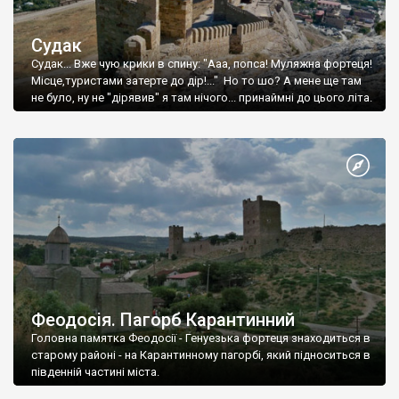
Судак
Судак... Вже чую крики в спину: "Ааа, попса! Муляжна фортеця!
Місце,туристами затерте до дір!..." Но то шо? А мене ще там
не було, ну не "дірявив" я там нічого... принаймні до цього літа.
Феодосія. Пагорб Карантинний
Головна памятка Феодосії - Генуезька фортеця знаходиться в
старому районі - на Карантинному пагорбі, який підноситься в
південній частині міста.