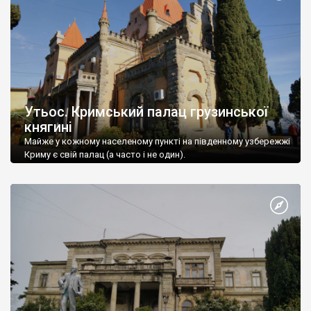
Утьос. Кримський палац грузинської
княгині
Майже у кожному населеному пункті на південному узбережжі
Криму є свій палац (а часто і не один).