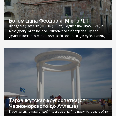
Богом дана Феодосія. Місто Ч.1
Феодосія (Кафа-12 (13) -15 (18) ст) - одне з найцікавіших (на
мою думку) міст всього Кримського півострова .Ну,але
думка в кожного своя, тому щоби розвіяти цей субєктивізм,
запрошую відвідати це
Тарханкутская кругосветка(от
Черноморского до Атлеша)
К сожалению настоящей "кругосветки" не получилось,пройти