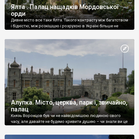
Ялта . Палац нащадків Мордовської
орди
Дивне місто все таки Ялта. Такого контрасту між багатством
і бідністю, між розкішшю і розрухою в Україні більше не
знайдеш.
Алупка. Місто, церква, парк і, звичайно,
палац
Князь Воронцов був чи не найвідомішою людиною свого
часу, але давайте не будемо кривити душею – чи знали ви це
прізвище до відвідин Алупки? Мабуть все таки ні.