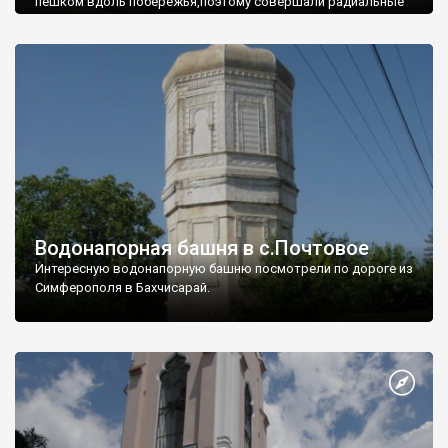
пешком вдоль побережья,поэтому совершали радиальные
вылазки из Оленевки.
Водонапорная башня в с.Почтовое
Интересную водонапорную башню посмотрели по дороге из
Симферополя в Бахчисарай.