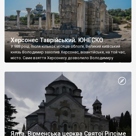
Херсонес Таврійський. ЮНЕСКО
У 988 році, після кількох місяців облоги, Великий київський
князь Володимир захопив Херсонес, візантійське, на той час,
місто. Саме взяття Херсонесу дозволило Володимиру
диктувати свої умови візантійському імператору Василю ІІ, та
одружитися з його дочкою Ганною. Цього ж року, в
Херсонесі Володимир-язичник, став Василем-християнином.
А потім було Хрещення Русі. На честь Херсонесу Таврійського
названо місто […]
Ялта. Вірменська церква Святої Ріпсіме