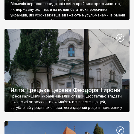
Вірменія першою серед країн світу прийняла християнство,
як державну релігію, й на подив багатьох пересічних
українців, які усіх кавказців вважають мусульманами, вірмени
є відданими вірянами Христа
Ялта. Грецька церква Феодора Тирона
Греки залишили Україні чималий спадок. Достатньо згадати
ніжинські огірочки – ви ж мабуть всі знаєте, що цей,
загублений у радянські часи, легендарний рецепт привезли у
Ніжин греки?