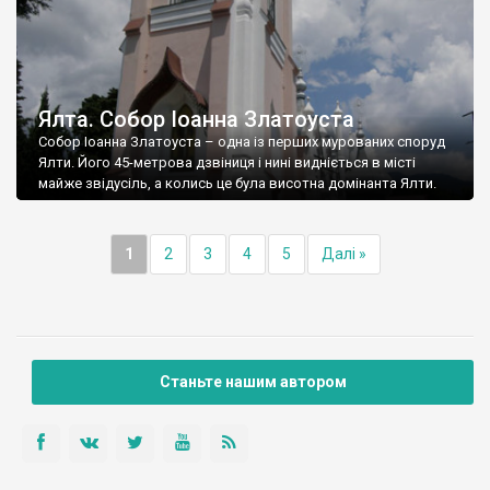
Ялта. Собор Іоанна Златоуста
Собор Іоанна Златоуста – одна із перших мурованих споруд
Ялти. Його 45-метрова дзвіниця і нині видніється в місті
майже звідусіль, а колись це була висотна домінанта Ялти.
1
2
3
4
5
Далі »
Станьте нашим автором