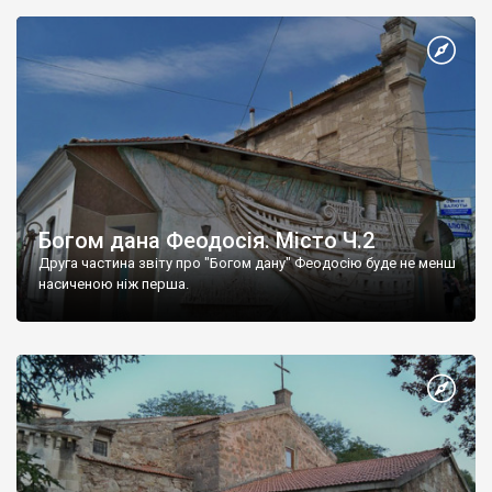
Богом дана Феодосія. Місто Ч.2
Друга частина звіту про "Богом дану" Феодосію буде не менш
насиченою ніж перша.