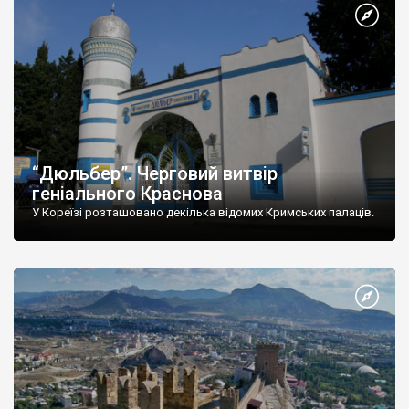
“Дюльбер”. Черговий витвір
геніального Краснова
У Кореїзі розташовано декілька відомих Кримських палаців.