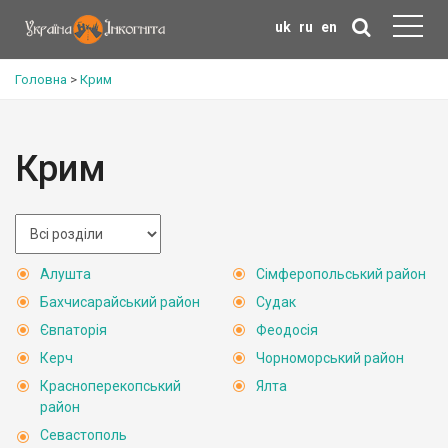
uk
ru
en
Головна
>
Крим
Крим
Алушта
Сімферопольський район
Бахчисарайський район
Судак
Євпаторія
Феодосія
Керч
Чорноморський район
Красноперекопський
Ялта
район
Севастополь