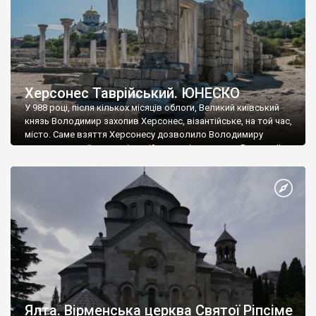
Херсонес Таврійський. ЮНЕСКО
У 988 році, після кількох місяців облоги, Великий київський
князь Володимир захопив Херсонес, візантійське, на той час,
місто. Саме взяття Херсонесу дозволило Володимиру
диктувати свої умови візантійському імператору Василю ІІ, та
одружитися з його дочкою Ганною. Цього ж року, в
Херсонесі Володимир-язичник, став Василем-християнином.
А потім було Хрещення Русі. На честь Херсонесу Таврійського
названо місто […]
Ялта. Вірменська церква Святої Ріпсіме