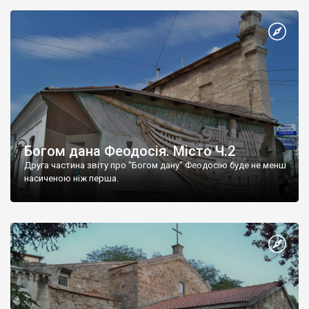
Богом дана Феодосія. Місто Ч.2
Друга частина звіту про "Богом дану" Феодосію буде не менш
насиченою ніж перша.