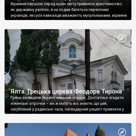
Вірменія першою серед країн світу прийняла християнство,
як державну релігію, й на подив багатьох пересічних
українців, які усіх кавказців вважають мусульманами, вірмени
є відданими вірянами Христа
Ялта. Грецька церква Феодора Тирона
Греки залишили Україні чималий спадок. Достатньо згадати
ніжинські огірочки – ви ж мабуть всі знаєте, що цей,
загублений у радянські часи, легендарний рецепт привезли у
Ніжин греки?