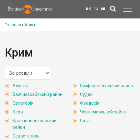
uk
ru
en
Головна
>
Крим
Крим
Алушта
Сімферопольський район
Бахчисарайський район
Судак
Євпаторія
Феодосія
Керч
Чорноморський район
Красноперекопський
Ялта
район
Севастополь