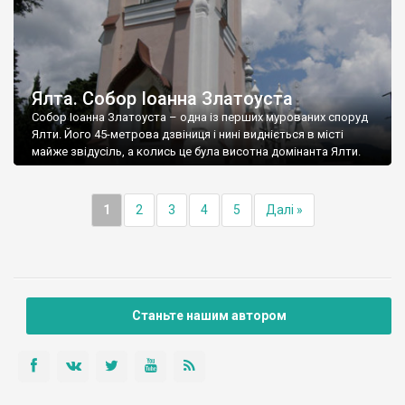
Ялта. Собор Іоанна Златоуста
Собор Іоанна Златоуста – одна із перших мурованих споруд
Ялти. Його 45-метрова дзвіниця і нині видніється в місті
майже звідусіль, а колись це була висотна домінанта Ялти.
1
2
3
4
5
Далі »
Станьте нашим автором