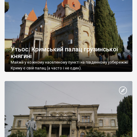
Утьос. Кримський палац грузинської
княгині
Майже у кожному населеному пункті на південному узбережжі
Криму є свій палац (а часто і не один).