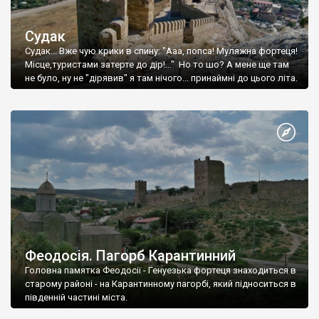
Судак
Судак... Вже чую крики в спину: "Ааа, попса! Муляжна фортеця!
Місце,туристами затерте до дір!..." Но то шо? А мене ще там
не було, ну не "дірявив" я там нічого... принаймні до цього літа.
Феодосія. Пагорб Карантинний
Головна памятка Феодосії - Генуезька фортеця знаходиться в
старому районі - на Карантинному пагорбі, який підноситься в
південній частині міста.