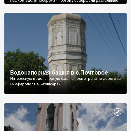
пешком вдоль побережья,поэтому совершали радиальные
вылазки из Оленевки.
Водонапорная башня в с.Почтовое
Интересную водонапорную башню посмотрели по дороге из
Симферополя в Бахчисарай.