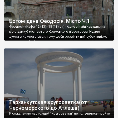
Богом дана Феодосія. Місто Ч.1
Феодосія (Кафа-12 (13) -15 (18) ст) - одне з найцікавіших (на
мою думку) міст всього Кримського півострова .Ну,але
думка в кожного своя, тому щоби розвіяти цей субєктивізм,
запрошую відвідати це
Тарханкутская кругосветка(от
Черноморского до Атлеша)
К сожалению настоящей "кругосветки" не получилось,пройти