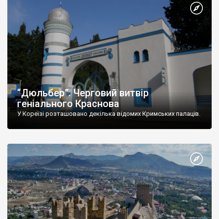
“Дюльбер”. Черговий витвір
геніального Краснова
У Кореїзі розташовано декілька відомих Кримських палаців.