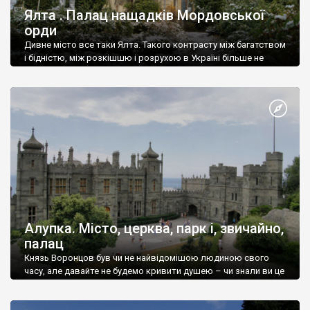
Ялта . Палац нащадків Мордовської
орди
Дивне місто все таки Ялта. Такого контрасту між багатством
і бідністю, між розкішшю і розрухою в Україні більше не
знайдеш.
Алупка. Місто, церква, парк і, звичайно,
палац
Князь Воронцов був чи не найвідомішою людиною свого
часу, але давайте не будемо кривити душею – чи знали ви це
прізвище до відвідин Алупки? Мабуть все таки ні.