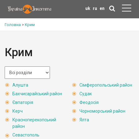
uk
ru
en
Головна
>
Крим
Крим
Алушта
Сімферопольський район
Бахчисарайський район
Судак
Євпаторія
Феодосія
Керч
Чорноморський район
Красноперекопський
Ялта
район
Севастополь