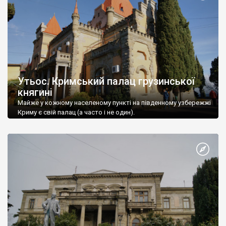
Утьос. Кримський палац грузинської
княгині
Майже у кожному населеному пункті на південному узбережжі
Криму є свій палац (а часто і не один).