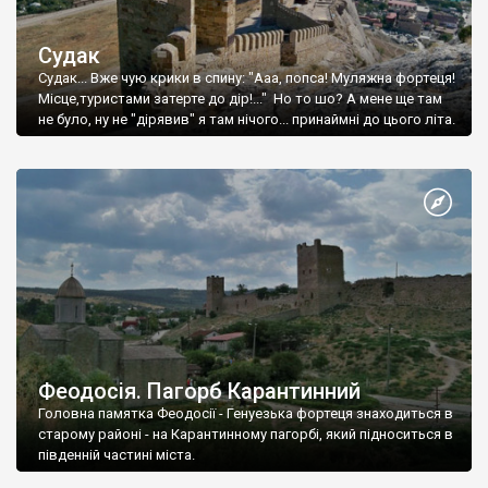
Судак
Судак... Вже чую крики в спину: "Ааа, попса! Муляжна фортеця!
Місце,туристами затерте до дір!..." Но то шо? А мене ще там
не було, ну не "дірявив" я там нічого... принаймні до цього літа.
Феодосія. Пагорб Карантинний
Головна памятка Феодосії - Генуезька фортеця знаходиться в
старому районі - на Карантинному пагорбі, який підноситься в
південній частині міста.