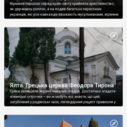
Вірменія першою серед країн світу прийняла християнство,
як державну релігію, й на подив багатьох пересічних
українців, які усіх кавказців вважають мусульманами, вірмени
є відданими вірянами Христа
Ялта. Грецька церква Феодора Тирона
Греки залишили Україні чималий спадок. Достатньо згадати
ніжинські огірочки – ви ж мабуть всі знаєте, що цей,
загублений у радянські часи, легендарний рецепт привезли у
Ніжин греки?