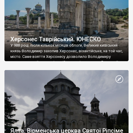
Херсонес Таврійський. ЮНЕСКО
У 988 році, після кількох місяців облоги, Великий київський
князь Володимир захопив Херсонес, візантійське, на той час,
місто. Саме взяття Херсонесу дозволило Володимиру
диктувати свої умови візантійському імператору Василю ІІ, та
одружитися з його дочкою Ганною. Цього ж року, в
Херсонесі Володимир-язичник, став Василем-християнином.
А потім було Хрещення Русі. На честь Херсонесу Таврійського
названо місто […]
Ялта. Вірменська церква Святої Ріпсіме