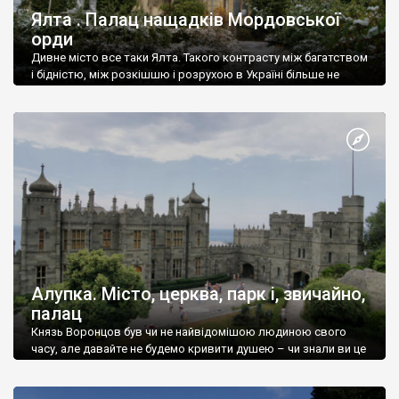
Ялта . Палац нащадків Мордовської
орди
Дивне місто все таки Ялта. Такого контрасту між багатством
і бідністю, між розкішшю і розрухою в Україні більше не
знайдеш.
Алупка. Місто, церква, парк і, звичайно,
палац
Князь Воронцов був чи не найвідомішою людиною свого
часу, але давайте не будемо кривити душею – чи знали ви це
прізвище до відвідин Алупки? Мабуть все таки ні.