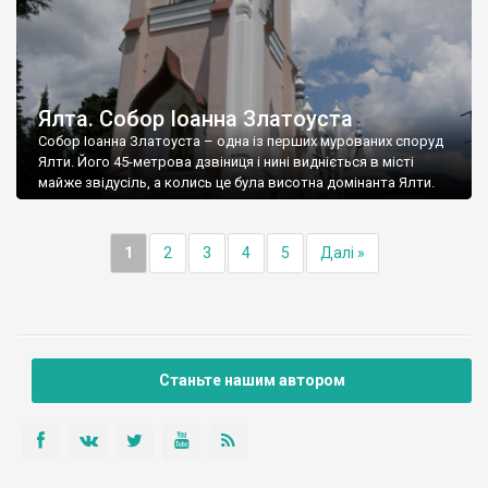
Ялта. Собор Іоанна Златоуста
Собор Іоанна Златоуста – одна із перших мурованих споруд
Ялти. Його 45-метрова дзвіниця і нині видніється в місті
майже звідусіль, а колись це була висотна домінанта Ялти.
1
2
3
4
5
Далі »
Станьте нашим автором