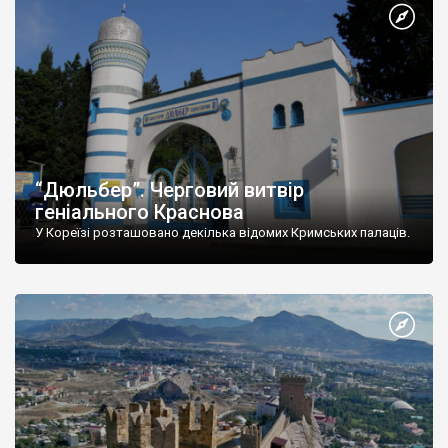
“Дюльбер”. Черговий витвір
геніального Краснова
У Кореїзі розташовано декілька відомих Кримських палаців.