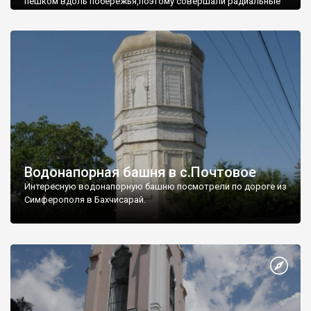
пешком вдоль побережья,поэтому совершали радиальные
вылазки из Оленевки.
Водонапорная башня в с.Почтовое
Интересную водонапорную башню посмотрели по дороге из
Симферополя в Бахчисарай.