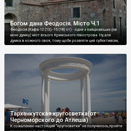
Богом дана Феодосія. Місто Ч.1
Феодосія (Кафа-12 (13) -15 (18) ст) - одне з найцікавіших (на
мою думку) міст всього Кримського півострова .Ну,але
думка в кожного своя, тому щоби розвіяти цей субєктивізм,
запрошую відвідати це
Тарханкутская кругосветка(от
Черноморского до Атлеша)
К сожалению настоящей "кругосветки" не получилось,пройти