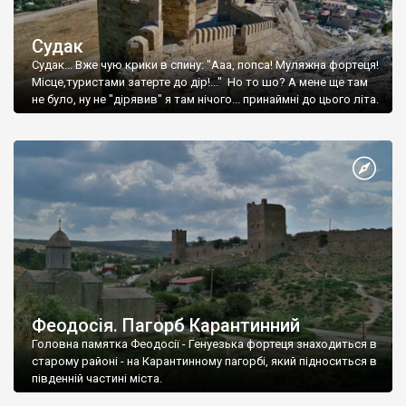
Судак
Судак... Вже чую крики в спину: "Ааа, попса! Муляжна фортеця!
Місце,туристами затерте до дір!..." Но то шо? А мене ще там
не було, ну не "дірявив" я там нічого... принаймні до цього літа.
Феодосія. Пагорб Карантинний
Головна памятка Феодосії - Генуезька фортеця знаходиться в
старому районі - на Карантинному пагорбі, який підноситься в
південній частині міста.