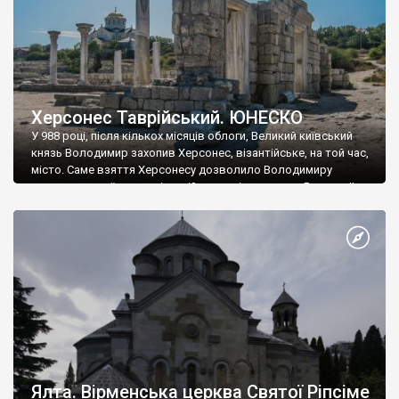
Херсонес Таврійський. ЮНЕСКО
У 988 році, після кількох місяців облоги, Великий київський
князь Володимир захопив Херсонес, візантійське, на той час,
місто. Саме взяття Херсонесу дозволило Володимиру
диктувати свої умови візантійському імператору Василю ІІ, та
одружитися з його дочкою Ганною. Цього ж року, в
Херсонесі Володимир-язичник, став Василем-християнином.
А потім було Хрещення Русі. На честь Херсонесу Таврійського
названо місто […]
Ялта. Вірменська церква Святої Ріпсіме