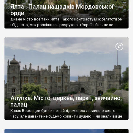
Ялта . Палац нащадків Мордовської
орди
Дивне місто все таки Ялта. Такого контрасту між багатством
і бідністю, між розкішшю і розрухою в Україні більше не
знайдеш.
Алупка. Місто, церква, парк і, звичайно,
палац
Князь Воронцов був чи не найвідомішою людиною свого
часу, але давайте не будемо кривити душею – чи знали ви це
прізвище до відвідин Алупки? Мабуть все таки ні.