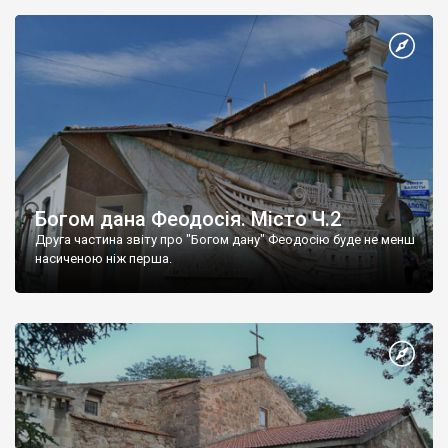
Богом дана Феодосія. Місто Ч.2
Друга частина звіту про "Богом дану" Феодосію буде не менш
насиченою ніж перша.