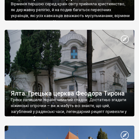
Вірменія першою серед країн світу прийняла християнство,
як державну релігію, й на подив багатьох пересічних
українців, які усіх кавказців вважають мусульманами, вірмени
є відданими вірянами Христа
Ялта. Грецька церква Феодора Тирона
Греки залишили Україні чималий спадок. Достатньо згадати
ніжинські огірочки – ви ж мабуть всі знаєте, що цей,
загублений у радянські часи, легендарний рецепт привезли у
Ніжин греки?