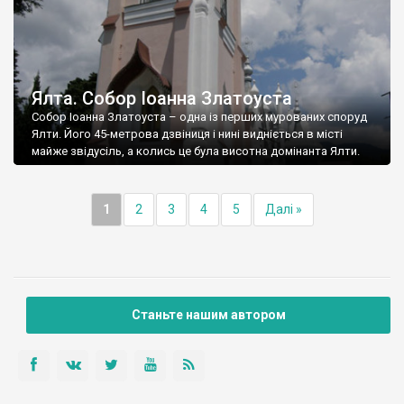
Ялта. Собор Іоанна Златоуста
Собор Іоанна Златоуста – одна із перших мурованих споруд
Ялти. Його 45-метрова дзвіниця і нині видніється в місті
майже звідусіль, а колись це була висотна домінанта Ялти.
1
2
3
4
5
Далі »
Станьте нашим автором