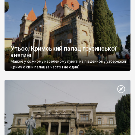
Утьос. Кримський палац грузинської
княгині
Майже у кожному населеному пункті на південному узбережжі
Криму є свій палац (а часто і не один).