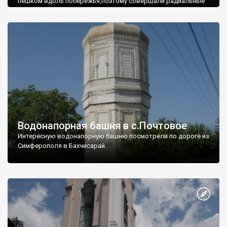
пешком вдоль побережья,поэтому совершали радиальные
вылазки из Оленевки.
Водонапорная башня в с.Почтовое
Интересную водонапорную башню посмотрели по дороге из
Симферополя в Бахчисарай.