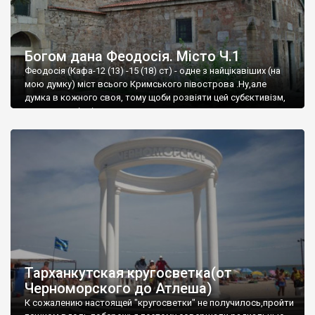
Богом дана Феодосія. Місто Ч.1
Феодосія (Кафа-12 (13) -15 (18) ст) - одне з найцікавіших (на
мою думку) міст всього Кримського півострова .Ну,але
думка в кожного своя, тому щоби розвіяти цей субєктивізм,
запрошую відвідати це
Тарханкутская кругосветка(от
Черноморского до Атлеша)
К сожалению настоящей "кругосветки" не получилось,пройти