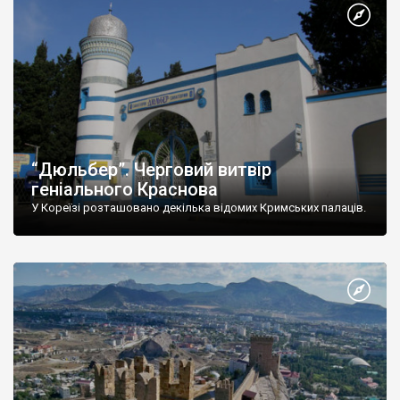
“Дюльбер”. Черговий витвір
геніального Краснова
У Кореїзі розташовано декілька відомих Кримських палаців.