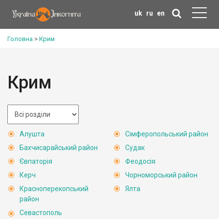
uk
ru
en
Головна
>
Крим
Крим
Алушта
Сімферопольський район
Бахчисарайський район
Судак
Євпаторія
Феодосія
Керч
Чорноморський район
Красноперекопський
Ялта
район
Севастополь