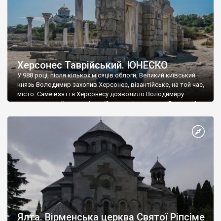
Херсонес Таврійський. ЮНЕСКО
У 988 році, після кількох місяців облоги, Великий київський
князь Володимир захопив Херсонес, візантійське, на той час,
місто. Саме взяття Херсонесу дозволило Володимиру
диктувати свої умови візантійському імператору Василю ІІ, та
одружитися з його дочкою Ганною. Цього ж року, в
Херсонесі Володимир-язичник, став Василем-християнином.
А потім було Хрещення Русі. На честь Херсонесу Таврійського
названо місто […]
Ялта. Вірменська церква Святої Ріпсіме