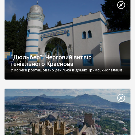
“Дюльбер”. Черговий витвір
геніального Краснова
У Кореїзі розташовано декілька відомих Кримських палаців.