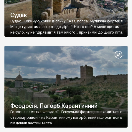
Судак
Судак... Вже чую крики в спину: "Ааа, попса! Муляжна фортеця!
Місце,туристами затерте до дір!..." Но то шо? А мене ще там
не було, ну не "дірявив" я там нічого... принаймні до цього літа.
Феодосія. Пагорб Карантинний
Головна памятка Феодосії - Генуезька фортеця знаходиться в
старому районі - на Карантинному пагорбі, який підноситься в
південній частині міста.