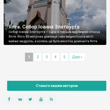
Ялта. Собор Іоанна Златоуста
Собор Іоанна Златоуста – одна із перших мурованих споруд
Ялти. Його 45-метрова дзвіниця і нині видніється в місті
майже звідусіль, а колись це була висотна домінанта Ялти.
1
2
3
4
5
Далі »
Станьте нашим автором