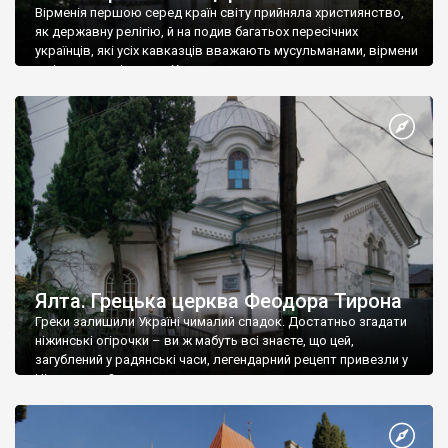
Вірменія першою серед країн світу прийняла християнство,
як державну релігію, й на подив багатьох пересічних
українців, які усіх кавказців вважають мусульманами, вірмени
є відданими вірянами Христа
Ялта. Грецька церква Феодора Тирона
Греки залишили Україні чималий спадок. Достатньо згадати
ніжинські огірочки – ви ж мабуть всі знаєте, що цей,
загублений у радянські часи, легендарний рецепт привезли у
Ніжин греки?