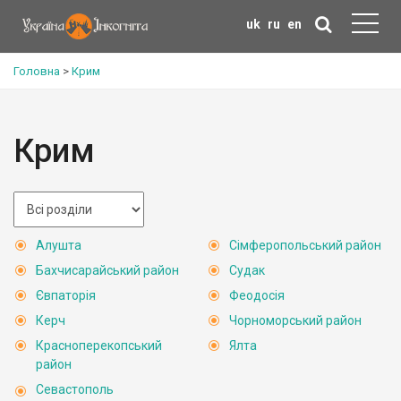
uk
ru
en
Головна
>
Крим
Крим
Алушта
Сімферопольський район
Бахчисарайський район
Судак
Євпаторія
Феодосія
Керч
Чорноморський район
Красноперекопський
Ялта
район
Севастополь