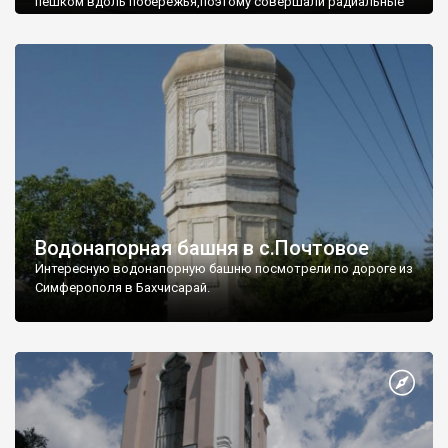
пешком вдоль побережья,поэтому совершали радиальные
вылазки из Оленевки.
Водонапорная башня в с.Почтовое
Интересную водонапорную башню посмотрели по дороге из
Симферополя в Бахчисарай.