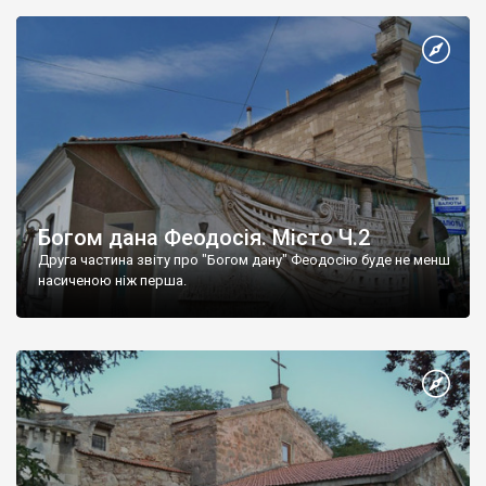
Богом дана Феодосія. Місто Ч.2
Друга частина звіту про "Богом дану" Феодосію буде не менш
насиченою ніж перша.