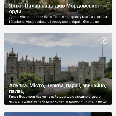
Ялта . Палац нащадків Мордовської
орди
Дивне місто все таки Ялта. Такого контрасту між багатством
і бідністю, між розкішшю і розрухою в Україні більше не
знайдеш.
Алупка. Місто, церква, парк і, звичайно,
палац
Князь Воронцов був чи не найвідомішою людиною свого
часу, але давайте не будемо кривити душею – чи знали ви це
прізвище до відвідин Алупки? Мабуть все таки ні.