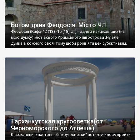
Богом дана Феодосія. Місто Ч.1
Феодосія (Кафа-12 (13) -15 (18) ст) - одне з найцікавіших (на
мою думку) міст всього Кримського півострова .Ну,але
думка в кожного своя, тому щоби розвіяти цей субєктивізм,
запрошую відвідати це
Тарханкутская кругосветка(от
Черноморского до Атлеша)
К сожалению настоящей "кругосветки" не получилось,пройти