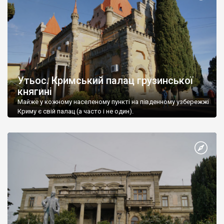
Утьос. Кримський палац грузинської
княгині
Майже у кожному населеному пункті на південному узбережжі
Криму є свій палац (а часто і не один).