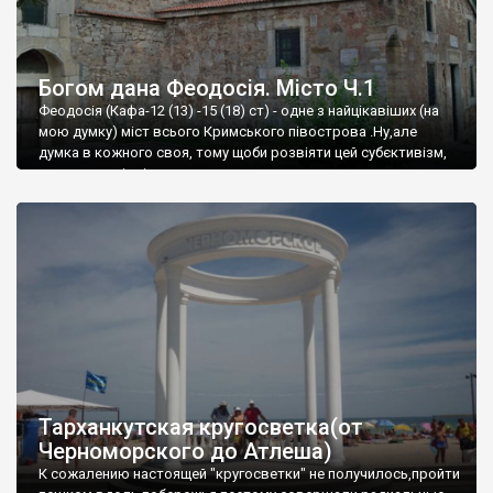
Богом дана Феодосія. Місто Ч.1
Феодосія (Кафа-12 (13) -15 (18) ст) - одне з найцікавіших (на
мою думку) міст всього Кримського півострова .Ну,але
думка в кожного своя, тому щоби розвіяти цей субєктивізм,
запрошую відвідати це
Тарханкутская кругосветка(от
Черноморского до Атлеша)
К сожалению настоящей "кругосветки" не получилось,пройти