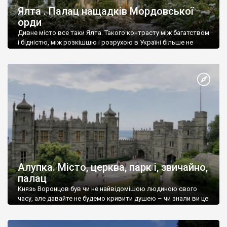
Ялта . Палац нащадків Мордовської
орди
Дивне місто все таки Ялта. Такого контрасту між багатством
і бідністю, між розкішшю і розрухою в Україні більше не
знайдеш.
Алупка. Місто, церква, парк і, звичайно,
палац
Князь Воронцов був чи не найвідомішою людиною свого
часу, але давайте не будемо кривити душею – чи знали ви це
прізвище до відвідин Алупки? Мабуть все таки ні.