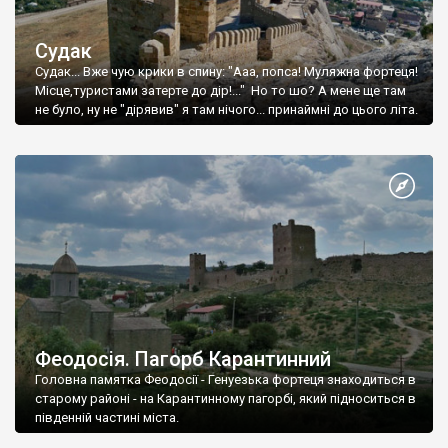
Судак
Судак... Вже чую крики в спину: "Ааа, попса! Муляжна фортеця!
Місце,туристами затерте до дір!..." Но то шо? А мене ще там
не було, ну не "дірявив" я там нічого... принаймні до цього літа.
Феодосія. Пагорб Карантинний
Головна памятка Феодосії - Генуезька фортеця знаходиться в
старому районі - на Карантинному пагорбі, який підноситься в
південній частині міста.