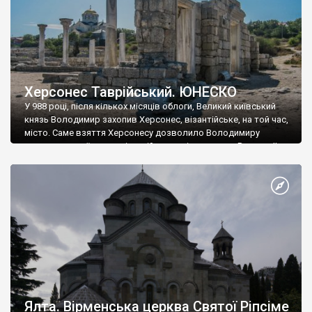
Херсонес Таврійський. ЮНЕСКО
У 988 році, після кількох місяців облоги, Великий київський
князь Володимир захопив Херсонес, візантійське, на той час,
місто. Саме взяття Херсонесу дозволило Володимиру
диктувати свої умови візантійському імператору Василю ІІ, та
одружитися з його дочкою Ганною. Цього ж року, в
Херсонесі Володимир-язичник, став Василем-християнином.
А потім було Хрещення Русі. На честь Херсонесу Таврійського
названо місто […]
Ялта. Вірменська церква Святої Ріпсіме