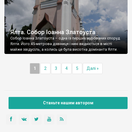
Ялта. Собор Іоанна Златоуста
Собор Іоанна Златоуста – одна із перших мурованих споруд
Ялти. Його 45-метрова дзвіниця і нині видніється в місті
майже звідусіль, а колись це була висотна домінанта Ялти.
1
2
3
4
5
Далі »
Станьте нашим автором