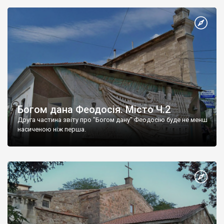
Богом дана Феодосія. Місто Ч.2
Друга частина звіту про "Богом дану" Феодосію буде не менш
насиченою ніж перша.