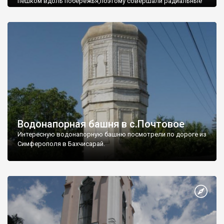
пешком вдоль побережья,поэтому совершали радиальные
вылазки из Оленевки.
Водонапорная башня в с.Почтовое
Интересную водонапорную башню посмотрели по дороге из
Симферополя в Бахчисарай.