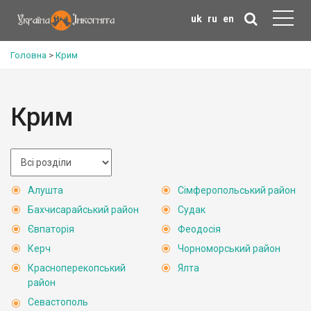
uk
ru
en
Головна
>
Крим
Крим
Алушта
Сімферопольський район
Бахчисарайський район
Судак
Євпаторія
Феодосія
Керч
Чорноморський район
Красноперекопський
Ялта
район
Севастополь