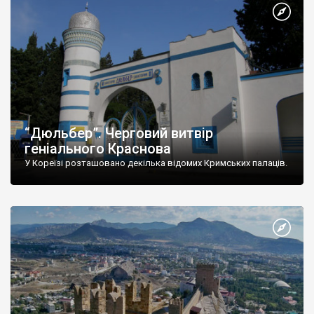
“Дюльбер”. Черговий витвір
геніального Краснова
У Кореїзі розташовано декілька відомих Кримських палаців.