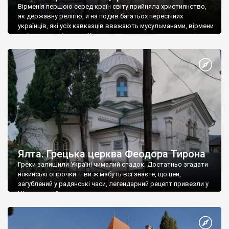
Вірменія першою серед країн світу прийняла християнство,
як державну релігію, й на подив багатьох пересічних
українців, які усіх кавказців вважають мусульманами, вірмени
є відданими вірянами Христа
Ялта. Грецька церква Феодора Тирона
Греки залишили Україні чималий спадок. Достатньо згадати
ніжинські огірочки – ви ж мабуть всі знаєте, що цей,
загублений у радянські часи, легендарний рецепт привезли у
Ніжин греки?