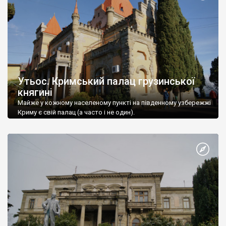
Утьос. Кримський палац грузинської
княгині
Майже у кожному населеному пункті на південному узбережжі
Криму є свій палац (а часто і не один).