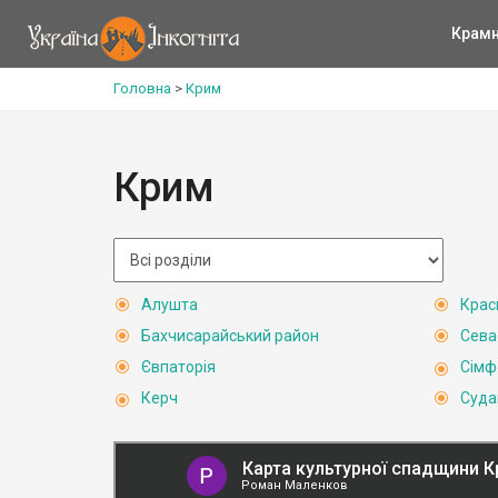
Крам
Головна
>
Крим
Крим
Алушта
Крас
Бахчисарайський район
Сева
Євпаторія
Сімф
Керч
Суда