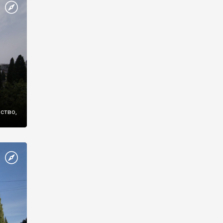
же
нство,