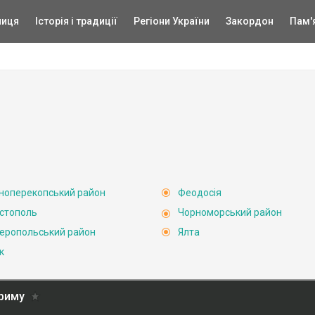
ниця
Історія і традиції
Регіони України
Закордон
Пам'
ноперекопський район
Феодосія
стополь
Чорноморський район
еропольський район
Ялта
к