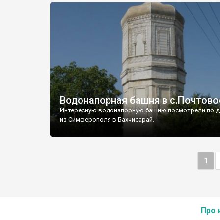
Водонапорная башня в с.Почтово
Интересную водонапорную башню посмотрели по д
из Симферополя в Бахчисарай.
1
Про 