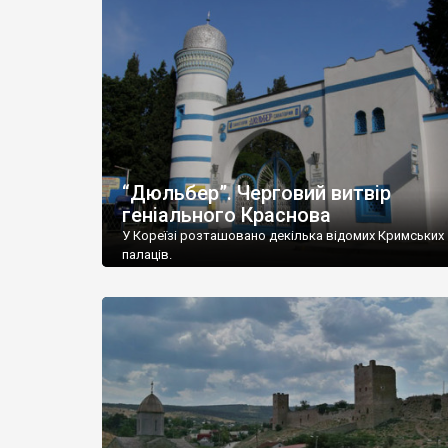
“Дюльбер”. Черговий витвір
геніального Краснова
У Кореїзі розташовано декілька відомих Кримських
палаців.