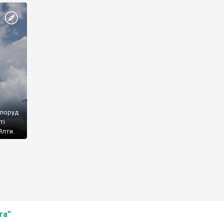
споруд
ті
Ялти.
та”