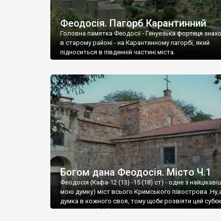
Феодосія. Пагорб Карантинний
Головна памятка Феодосії - Генуезька фортеця знах
в старому районі - на Карантинному пагорбі, який
підноситься в південній частині міста.
Богом дана Феодосія. Місто Ч.1
Феодосія (Кафа-12 (13) -15 (18) ст) - одне з найцікаві
мою думку) міст всього Кримського півострова .Ну,
думка в кожного своя, тому щоби розвіяти цей субєк
запрошую відвідати це