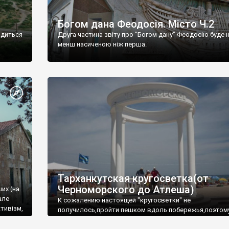
Богом дана Феодосія. Місто Ч.2
одиться
Друга частина звіту про "Богом дану" Феодосію буде 
менш насиченою ніж перша.
Тарханкутская кругосветка(от
Черноморского до Атлеша)
ших (на
але
К сожалению настоящей "кругосветки" не
тивізм,
получилось,пройти пешком вдоль побережья,поэтом
совершали радиальные вылазки из Оленевки.