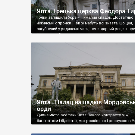
Ялта. Грецька церква Феодора Ти
Греки залишили Україні чималий спадок. Достатньо 
ніжинські огірочки – ви ж мабуть всі знаєте, що цей,
загублений у радянські часи, легендарний рецепт пр
Ніжин греки?
Ялта . Палац нащадків Мордовськ
орди
Дивне місто все таки Ялта. Такого контрасту між
багатством і бідністю, між розкішшю і розрухою в Ук
більше не знайдеш.