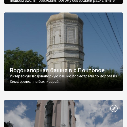
пешком вдоль побережья,поэтому совершали радиальные
вылазки из Оленевки.
Водонапорная башня в с.Почтовое
Интересную водонапорную башню посмотрели по дороге из
Симферополя в Бахчисарай.