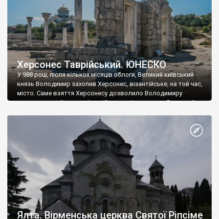
Херсонес Таврійський. ЮНЕСКО
У 988 році, після кількох місяців облоги, Великий київський
князь Володимир захопив Херсонес, візантійське, на той час,
місто. Саме взяття Херсонесу дозволило Володимиру
диктувати свої умови візантійському імператору Василю ІІ, та
одружитися з його дочкою Ганною. Цього ж року, в
Херсонесі Володимир-язичник, став Василем-християнином.
А потім було Хрещення Русі. На честь Херсонесу Таврійського
названо місто […]
Ялта. Вірменська церква Святої Ріпсіме