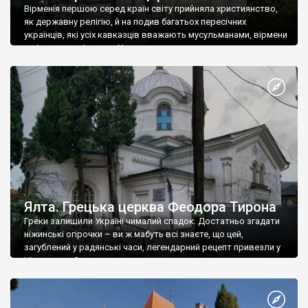
Вірменія першою серед країн світу прийняла християнство,
як державну релігію, й на подив багатьох пересічних
українців, які усіх кавказців вважають мусульманами, вірмени
є відданими вірянами Христа
Ялта. Грецька церква Феодора Тирона
Греки залишили Україні чималий спадок. Достатньо згадати
ніжинські огірочки – ви ж мабуть всі знаєте, що цей,
загублений у радянські часи, легендарний рецепт привезли у
Ніжин греки?