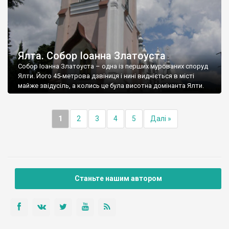
Ялта. Собор Іоанна Златоуста
Собор Іоанна Златоуста – одна із перших мурованих споруд
Ялти. Його 45-метрова дзвіниця і нині видніється в місті
майже звідусіль, а колись це була висотна домінанта Ялти.
1
2
3
4
5
Далі »
Станьте нашим автором