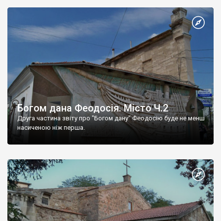
Богом дана Феодосія. Місто Ч.2
Друга частина звіту про "Богом дану" Феодосію буде не менш
насиченою ніж перша.