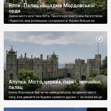
Ялта . Палац нащадків Мордовської
орди
Дивне місто все таки Ялта. Такого контрасту між багатством
і бідністю, між розкішшю і розрухою в Україні більше не
знайдеш.
Алупка. Місто, церква, парк і, звичайно,
палац
Князь Воронцов був чи не найвідомішою людиною свого
часу, але давайте не будемо кривити душею – чи знали ви це
прізвище до відвідин Алупки? Мабуть все таки ні.