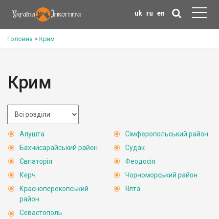
uk
ru
en
Головна
>
Крим
Крим
Алушта
Сімферопольський район
Бахчисарайський район
Судак
Євпаторія
Феодосія
Керч
Чорноморський район
Красноперекопський
Ялта
район
Севастополь