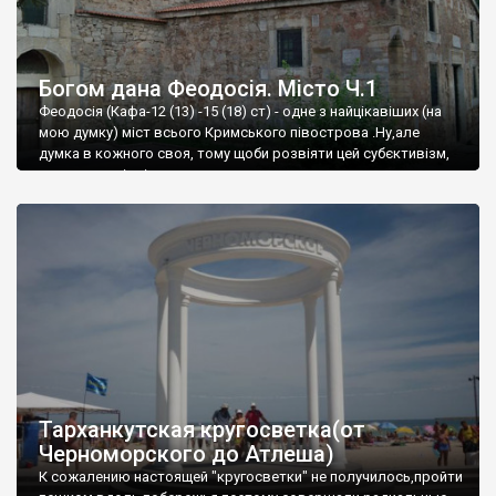
Богом дана Феодосія. Місто Ч.1
Феодосія (Кафа-12 (13) -15 (18) ст) - одне з найцікавіших (на
мою думку) міст всього Кримського півострова .Ну,але
думка в кожного своя, тому щоби розвіяти цей субєктивізм,
запрошую відвідати це
Тарханкутская кругосветка(от
Черноморского до Атлеша)
К сожалению настоящей "кругосветки" не получилось,пройти