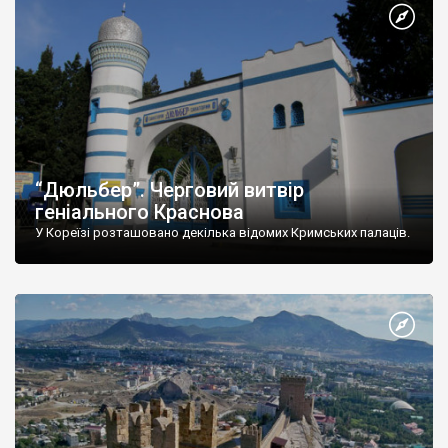
“Дюльбер”. Черговий витвір
геніального Краснова
У Кореїзі розташовано декілька відомих Кримських палаців.