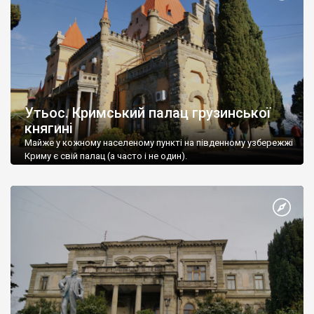
Утьос. Кримський палац грузинської
княгині
Майже у кожному населеному пункті на південному узбережжі
Криму є свій палац (а часто і не один).