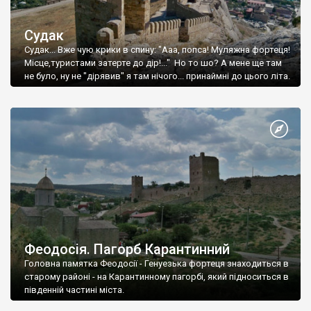
Судак
Судак... Вже чую крики в спину: "Ааа, попса! Муляжна фортеця!
Місце,туристами затерте до дір!..." Но то шо? А мене ще там
не було, ну не "дірявив" я там нічого... принаймні до цього літа.
Феодосія. Пагорб Карантинний
Головна памятка Феодосії - Генуезька фортеця знаходиться в
старому районі - на Карантинному пагорбі, який підноситься в
південній частині міста.