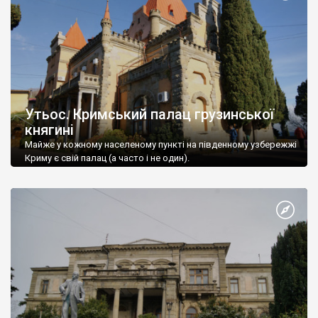
Утьос. Кримський палац грузинської
княгині
Майже у кожному населеному пункті на південному узбережжі
Криму є свій палац (а часто і не один).