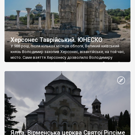
Херсонес Таврійський. ЮНЕСКО
У 988 році, після кількох місяців облоги, Великий київський
князь Володимир захопив Херсонес, візантійське, на той час,
місто. Саме взяття Херсонесу дозволило Володимиру
диктувати свої умови візантійському імператору Василю ІІ, та
одружитися з його дочкою Ганною. Цього ж року, в
Херсонесі Володимир-язичник, став Василем-християнином.
А потім було Хрещення Русі. На честь Херсонесу Таврійського
названо місто […]
Ялта. Вірменська церква Святої Ріпсіме