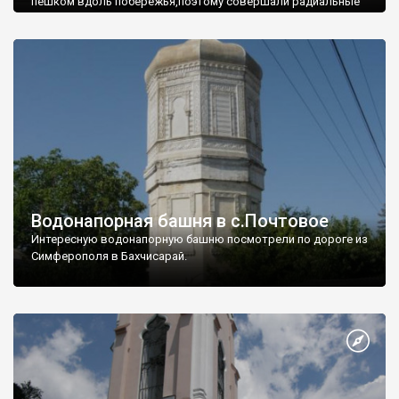
пешком вдоль побережья,поэтому совершали радиальные
вылазки из Оленевки.
Водонапорная башня в с.Почтовое
Интересную водонапорную башню посмотрели по дороге из
Симферополя в Бахчисарай.