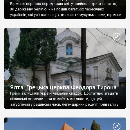
Вірменія першою серед країн світу прийняла християнство,
як державну релігію, й на подив багатьох пересічних
українців, які усіх кавказців вважають мусульманами, вірмени
є відданими вірянами Христа
Ялта. Грецька церква Феодора Тирона
Греки залишили Україні чималий спадок. Достатньо згадати
ніжинські огірочки – ви ж мабуть всі знаєте, що цей,
загублений у радянські часи, легендарний рецепт привезли у
Ніжин греки?