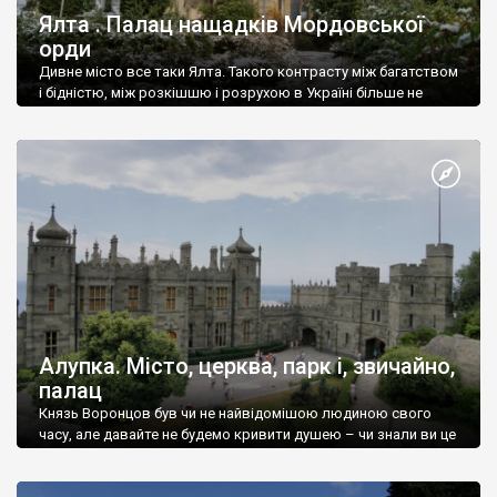
Ялта . Палац нащадків Мордовської
орди
Дивне місто все таки Ялта. Такого контрасту між багатством
і бідністю, між розкішшю і розрухою в Україні більше не
знайдеш.
Алупка. Місто, церква, парк і, звичайно,
палац
Князь Воронцов був чи не найвідомішою людиною свого
часу, але давайте не будемо кривити душею – чи знали ви це
прізвище до відвідин Алупки? Мабуть все таки ні.