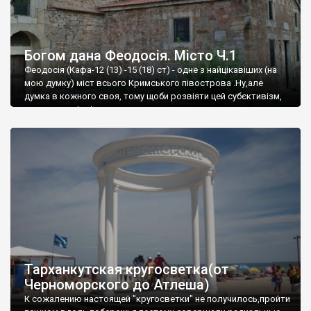
Богом дана Феодосія. Місто Ч.1
Феодосія (Кафа-12 (13) -15 (18) ст) - одне з найцікавіших (на
мою думку) міст всього Кримського півострова .Ну,але
думка в кожного своя, тому щоби розвіяти цей субєктивізм,
запрошую відвідати це
Тарханкутская кругосветка(от
Черноморского до Атлеша)
К сожалению настоящей "кругосветки" не получилось,пройти