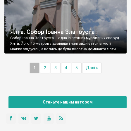
Ялта. Собор Іоанна Златоуста
Собор Іоанна Златоуста – одна із перших мурованих споруд
Ялти. Його 45-метрова дзвіниця і нині видніється в місті
майже звідусіль, а колись це була висотна домінанта Ялти.
1
2
3
4
5
Далі »
Станьте нашим автором