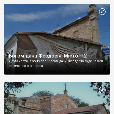
Богом дана Феодосія. Місто Ч.2
Друга частина звіту про "Богом дану" Феодосію буде не менш
насиченою ніж перша.