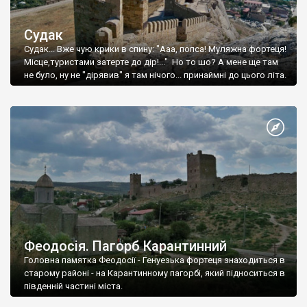
Судак
Судак... Вже чую крики в спину: "Ааа, попса! Муляжна фортеця!
Місце,туристами затерте до дір!..." Но то шо? А мене ще там
не було, ну не "дірявив" я там нічого... принаймні до цього літа.
Феодосія. Пагорб Карантинний
Головна памятка Феодосії - Генуезька фортеця знаходиться в
старому районі - на Карантинному пагорбі, який підноситься в
південній частині міста.