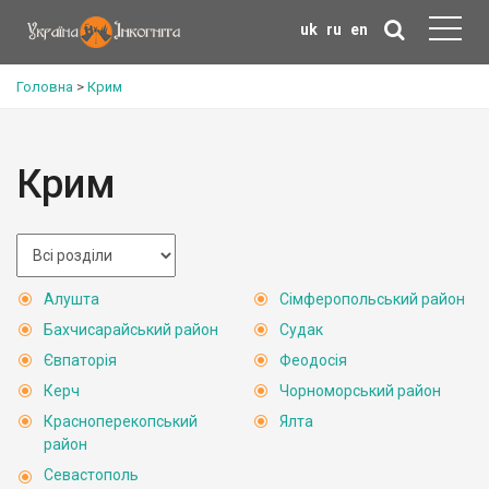
uk
ru
en
Головна
>
Крим
Крим
Алушта
Сімферопольський район
Бахчисарайський район
Судак
Євпаторія
Феодосія
Керч
Чорноморський район
Красноперекопський
Ялта
район
Севастополь