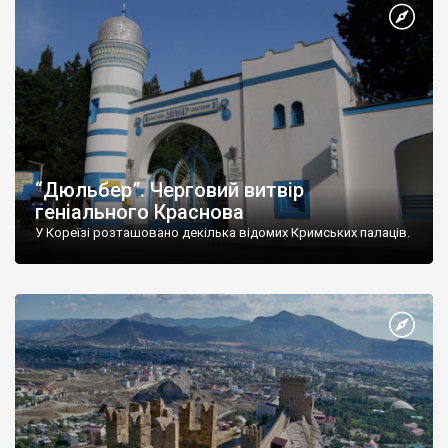
“Дюльбер”. Черговий витвір
геніального Краснова
У Кореїзі розташовано декілька відомих Кримських палаців.