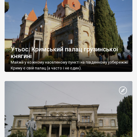
Утьос. Кримський палац грузинської
княгині
Майже у кожному населеному пункті на південному узбережжі
Криму є свій палац (а часто і не один).