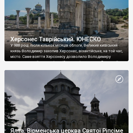
Херсонес Таврійський. ЮНЕСКО
У 988 році, після кількох місяців облоги, Великий київський
князь Володимир захопив Херсонес, візантійське, на той час,
місто. Саме взяття Херсонесу дозволило Володимиру
диктувати свої умови візантійському імператору Василю ІІ, та
одружитися з його дочкою Ганною. Цього ж року, в
Херсонесі Володимир-язичник, став Василем-християнином.
А потім було Хрещення Русі. На честь Херсонесу Таврійського
названо місто […]
Ялта. Вірменська церква Святої Ріпсіме