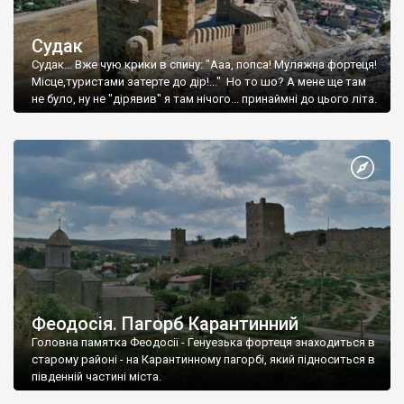
Судак
Судак... Вже чую крики в спину: "Ааа, попса! Муляжна фортеця!
Місце,туристами затерте до дір!..." Но то шо? А мене ще там
не було, ну не "дірявив" я там нічого... принаймні до цього літа.
Феодосія. Пагорб Карантинний
Головна памятка Феодосії - Генуезька фортеця знаходиться в
старому районі - на Карантинному пагорбі, який підноситься в
південній частині міста.