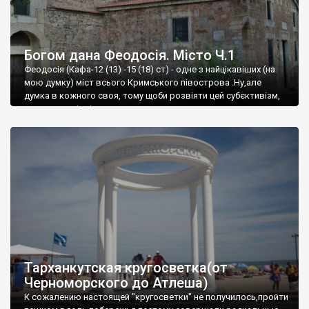
Богом дана Феодосія. Місто Ч.1
Феодосія (Кафа-12 (13) -15 (18) ст) - одне з найцікавіших (на
мою думку) міст всього Кримського півострова .Ну,але
думка в кожного своя, тому щоби розвіяти цей субєктивізм,
запрошую відвідати це
Тарханкутская кругосветка(от
Черноморского до Атлеша)
К сожалению настоящей "кругосветки" не получилось,пройти