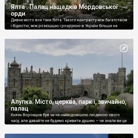
Ялта . Палац нащадків Мордовської
орди
Дивне місто все таки Ялта. Такого контрасту між багатством
і бідністю, між розкішшю і розрухою в Україні більше не
знайдеш.
Алупка. Місто, церква, парк і, звичайно,
палац
Князь Воронцов був чи не найвідомішою людиною свого
часу, але давайте не будемо кривити душею – чи знали ви це
прізвище до відвідин Алупки? Мабуть все таки ні.