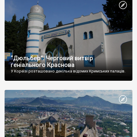
“Дюльбер”. Черговий витвір
геніального Краснова
У Кореїзі розташовано декілька відомих Кримських палаців.