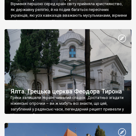
Вірменія першою серед країн світу прийняла християнство,
як державну релігію, й на подив багатьох пересічних
українців, які усіх кавказців вважають мусульманами, вірмени
є відданими вірянами Христа
Ялта. Грецька церква Феодора Тирона
Греки залишили Україні чималий спадок. Достатньо згадати
ніжинські огірочки – ви ж мабуть всі знаєте, що цей,
загублений у радянські часи, легендарний рецепт привезли у
Ніжин греки?