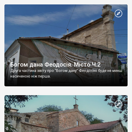
Богом дана Феодосія. Місто Ч.2
Друга частина звіту про "Богом дану" Феодосію буде не менш
насиченою ніж перша.