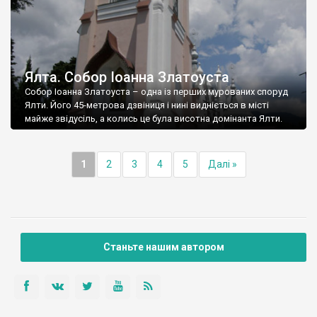
Ялта. Собор Іоанна Златоуста
Собор Іоанна Златоуста – одна із перших мурованих споруд
Ялти. Його 45-метрова дзвіниця і нині видніється в місті
майже звідусіль, а колись це була висотна домінанта Ялти.
1
2
3
4
5
Далі »
Станьте нашим автором