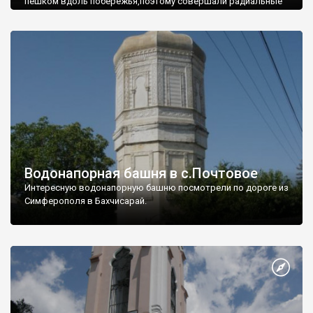
пешком вдоль побережья,поэтому совершали радиальные
вылазки из Оленевки.
Водонапорная башня в с.Почтовое
Интересную водонапорную башню посмотрели по дороге из
Симферополя в Бахчисарай.