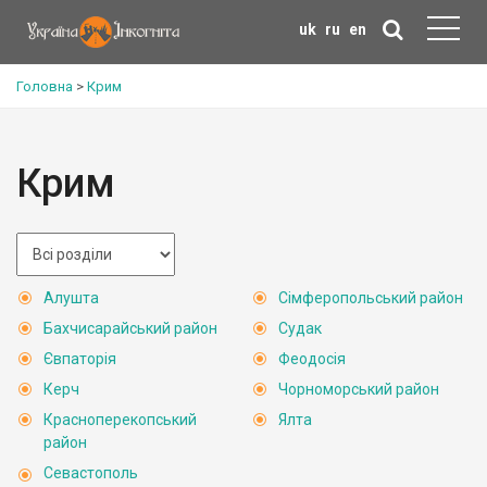
uk
ru
en
Головна
>
Крим
Крим
Алушта
Сімферопольський район
Бахчисарайський район
Судак
Євпаторія
Феодосія
Керч
Чорноморський район
Красноперекопський
Ялта
район
Севастополь