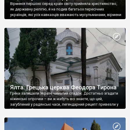
Вірменія першою серед країн світу прийняла християнство,
як державну релігію, й на подив багатьох пересічних
українців, які усіх кавказців вважають мусульманами, вірмени
є відданими вірянами Христа
Ялта. Грецька церква Феодора Тирона
Греки залишили Україні чималий спадок. Достатньо згадати
ніжинські огірочки – ви ж мабуть всі знаєте, що цей,
загублений у радянські часи, легендарний рецепт привезли у
Ніжин греки?