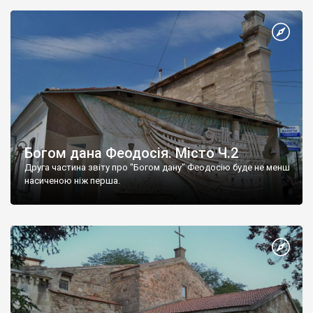
Богом дана Феодосія. Місто Ч.2
Друга частина звіту про "Богом дану" Феодосію буде не менш
насиченою ніж перша.