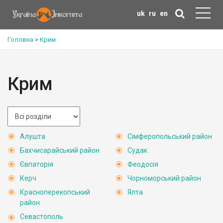
uk
ru
en
Головна
>
Крим
Крим
Алушта
Сімферопольський район
Бахчисарайський район
Судак
Євпаторія
Феодосія
Керч
Чорноморський район
Красноперекопський
Ялта
район
Севастополь