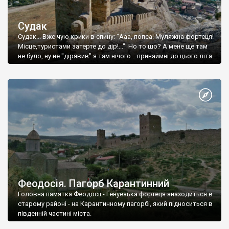
Судак
Судак... Вже чую крики в спину: "Ааа, попса! Муляжна фортеця!
Місце,туристами затерте до дір!..." Но то шо? А мене ще там
не було, ну не "дірявив" я там нічого... принаймні до цього літа.
Феодосія. Пагорб Карантинний
Головна памятка Феодосії - Генуезька фортеця знаходиться в
старому районі - на Карантинному пагорбі, який підноситься в
південній частині міста.