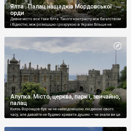
Ялта . Палац нащадків Мордовської
орди
Дивне місто все таки Ялта. Такого контрасту між багатством
і бідністю, між розкішшю і розрухою в Україні більше не
знайдеш.
Алупка. Місто, церква, парк і, звичайно,
палац
Князь Воронцов був чи не найвідомішою людиною свого
часу, але давайте не будемо кривити душею – чи знали ви це
прізвище до відвідин Алупки? Мабуть все таки ні.