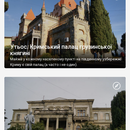
Утьос. Кримський палац грузинської
княгині
Майже у кожному населеному пункті на південному узбережжі
Криму є свій палац (а часто і не один).