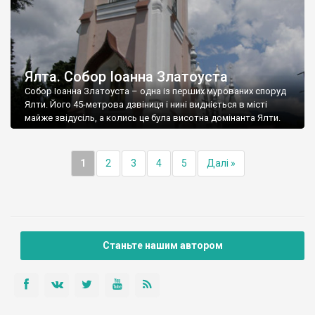
Ялта. Собор Іоанна Златоуста
Собор Іоанна Златоуста – одна із перших мурованих споруд
Ялти. Його 45-метрова дзвіниця і нині видніється в місті
майже звідусіль, а колись це була висотна домінанта Ялти.
1
2
3
4
5
Далі »
Станьте нашим автором