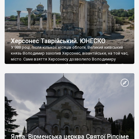
Херсонес Таврійський. ЮНЕСКО
У 988 році, після кількох місяців облоги, Великий київський
князь Володимир захопив Херсонес, візантійське, на той час,
місто. Саме взяття Херсонесу дозволило Володимиру
диктувати свої умови візантійському імператору Василю ІІ, та
одружитися з його дочкою Ганною. Цього ж року, в
Херсонесі Володимир-язичник, став Василем-християнином.
А потім було Хрещення Русі. На честь Херсонесу Таврійського
названо місто […]
Ялта. Вірменська церква Святої Ріпсіме