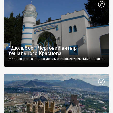
“Дюльбер”. Черговий витвір
геніального Краснова
У Кореїзі розташовано декілька відомих Кримських палаців.