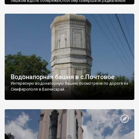
пешком вдоль побережья,поэтому совершали радиальные
вылазки из Оленевки.
Водонапорная башня в с.Почтовое
Интересную водонапорную башню посмотрели по дороге из
Симферополя в Бахчисарай.