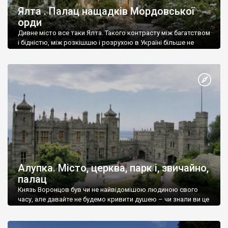
Ялта . Палац нащадків Мордовської
орди
Дивне місто все таки Ялта. Такого контрасту між багатством
і бідністю, між розкішшю і розрухою в Україні більше не
знайдеш.
Алупка. Місто, церква, парк і, звичайно,
палац
Князь Воронцов був чи не найвідомішою людиною свого
часу, але давайте не будемо кривити душею – чи знали ви це
прізвище до відвідин Алупки? Мабуть все таки ні.