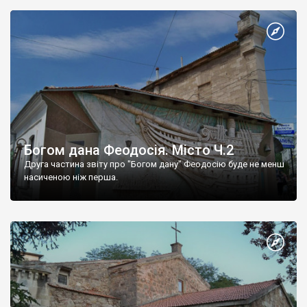
Богом дана Феодосія. Місто Ч.2
Друга частина звіту про "Богом дану" Феодосію буде не менш
насиченою ніж перша.