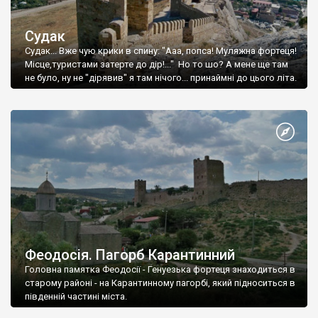
Судак
Судак... Вже чую крики в спину: "Ааа, попса! Муляжна фортеця!
Місце,туристами затерте до дір!..." Но то шо? А мене ще там
не було, ну не "дірявив" я там нічого... принаймні до цього літа.
Феодосія. Пагорб Карантинний
Головна памятка Феодосії - Генуезька фортеця знаходиться в
старому районі - на Карантинному пагорбі, який підноситься в
південній частині міста.