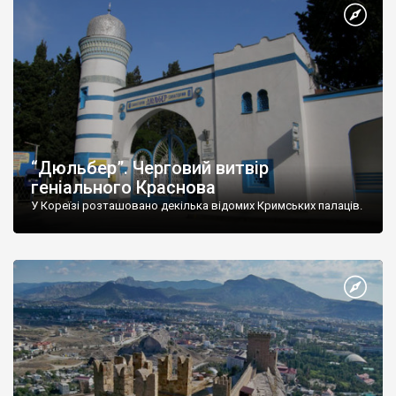
“Дюльбер”. Черговий витвір
геніального Краснова
У Кореїзі розташовано декілька відомих Кримських палаців.