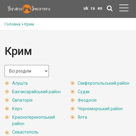
uk
ru
en
Головна
>
Крим
Крим
Алушта
Сімферопольський район
Бахчисарайський район
Судак
Євпаторія
Феодосія
Керч
Чорноморський район
Красноперекопський
Ялта
район
Севастополь