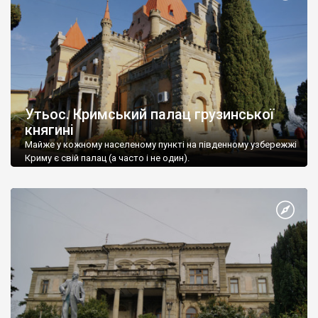
Утьос. Кримський палац грузинської
княгині
Майже у кожному населеному пункті на південному узбережжі
Криму є свій палац (а часто і не один).