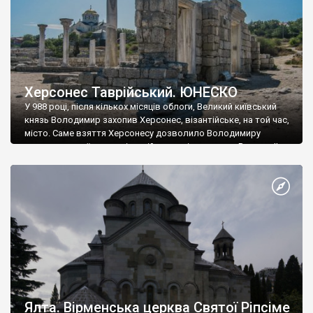
Херсонес Таврійський. ЮНЕСКО
У 988 році, після кількох місяців облоги, Великий київський
князь Володимир захопив Херсонес, візантійське, на той час,
місто. Саме взяття Херсонесу дозволило Володимиру
диктувати свої умови візантійському імператору Василю ІІ, та
одружитися з його дочкою Ганною. Цього ж року, в
Херсонесі Володимир-язичник, став Василем-християнином.
А потім було Хрещення Русі. На честь Херсонесу Таврійського
названо місто […]
Ялта. Вірменська церква Святої Ріпсіме