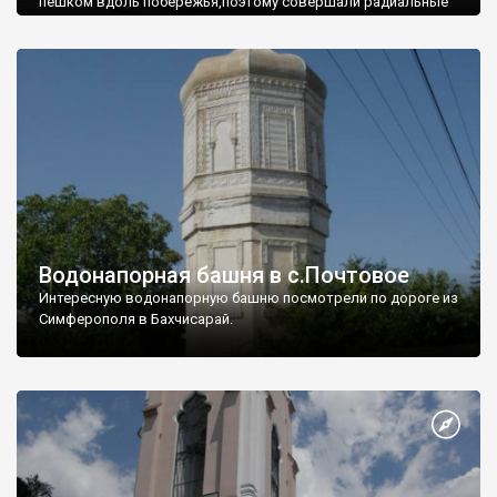
пешком вдоль побережья,поэтому совершали радиальные
вылазки из Оленевки.
Водонапорная башня в с.Почтовое
Интересную водонапорную башню посмотрели по дороге из
Симферополя в Бахчисарай.