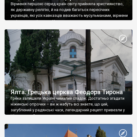
Вірменія першою серед країн світу прийняла християнство,
як державну релігію, й на подив багатьох пересічних
українців, які усіх кавказців вважають мусульманами, вірмени
є відданими вірянами Христа
Ялта. Грецька церква Феодора Тирона
Греки залишили Україні чималий спадок. Достатньо згадати
ніжинські огірочки – ви ж мабуть всі знаєте, що цей,
загублений у радянські часи, легендарний рецепт привезли у
Ніжин греки?