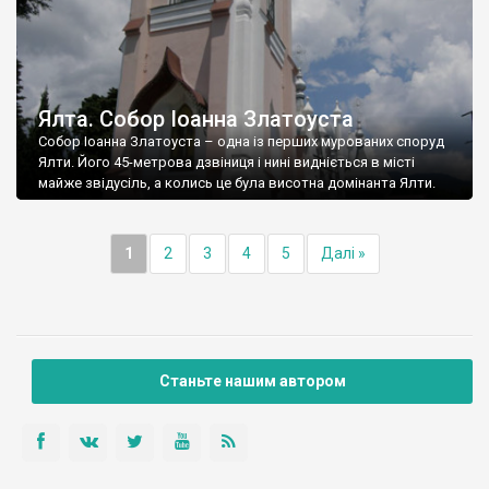
Ялта. Собор Іоанна Златоуста
Собор Іоанна Златоуста – одна із перших мурованих споруд
Ялти. Його 45-метрова дзвіниця і нині видніється в місті
майже звідусіль, а колись це була висотна домінанта Ялти.
1
2
3
4
5
Далі »
Станьте нашим автором