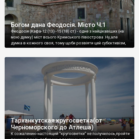
Богом дана Феодосія. Місто Ч.1
Феодосія (Кафа-12 (13) -15 (18) ст) - одне з найцікавіших (на
мою думку) міст всього Кримського півострова .Ну,але
думка в кожного своя, тому щоби розвіяти цей субєктивізм,
запрошую відвідати це
Тарханкутская кругосветка(от
Черноморского до Атлеша)
К сожалению настоящей "кругосветки" не получилось,пройти