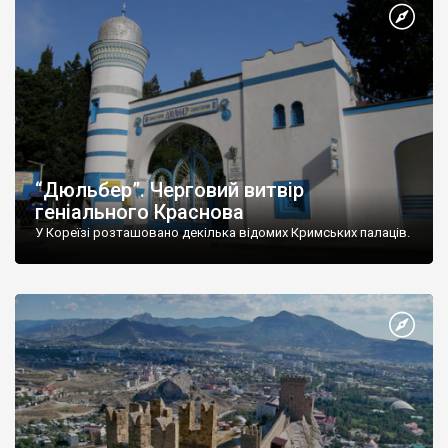
“Дюльбер”. Черговий витвір
геніального Краснова
У Кореїзі розташовано декілька відомих Кримських палаців.