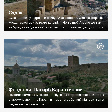
Судак
Судак... Вже чую крики в спину: "Ааа, попса! Муляжна фортеця!
Місце,туристами затерте до дір!..." Но то шо? А мене ще там
не було, ну не "дірявив" я там нічого... принаймні до цього літа.
Феодосія. Пагорб Карантинний
Головна памятка Феодосії - Генуезька фортеця знаходиться в
старому районі - на Карантинному пагорбі, який підноситься в
південній частині міста.