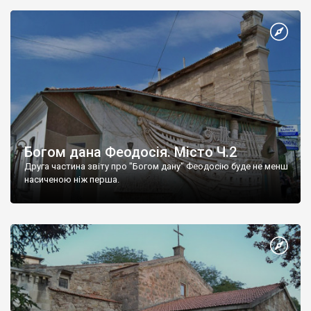
Богом дана Феодосія. Місто Ч.2
Друга частина звіту про "Богом дану" Феодосію буде не менш
насиченою ніж перша.