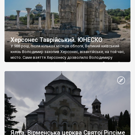
Херсонес Таврійський. ЮНЕСКО
У 988 році, після кількох місяців облоги, Великий київський
князь Володимир захопив Херсонес, візантійське, на той час,
місто. Саме взяття Херсонесу дозволило Володимиру
диктувати свої умови візантійському імператору Василю ІІ, та
одружитися з його дочкою Ганною. Цього ж року, в
Херсонесі Володимир-язичник, став Василем-християнином.
А потім було Хрещення Русі. На честь Херсонесу Таврійського
названо місто […]
Ялта. Вірменська церква Святої Ріпсіме