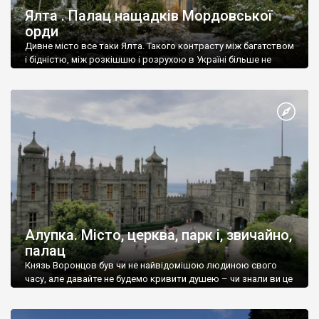
Ялта . Палац нащадків Мордовської
орди
Дивне місто все таки Ялта. Такого контрасту між багатством
і бідністю, між розкішшю і розрухою в Україні більше не
знайдеш.
Алупка. Місто, церква, парк і, звичайно,
палац
Князь Воронцов був чи не найвідомішою людиною свого
часу, але давайте не будемо кривити душею – чи знали ви це
прізвище до відвідин Алупки? Мабуть все таки ні.