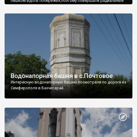
пешком вдоль побережья,поэтому совершали радиальные
вылазки из Оленевки.
Водонапорная башня в с.Почтовое
Интересную водонапорную башню посмотрели по дороге из
Симферополя в Бахчисарай.