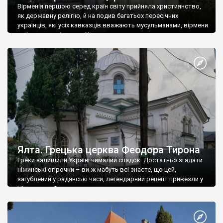
Вірменія першою серед країн світу прийняла християнство,
як державну релігію, й на подив багатьох пересічних
українців, які усіх кавказців вважають мусульманами, вірмени
є відданими вірянами Христа
Ялта. Грецька церква Феодора Тирона
Греки залишили Україні чималий спадок. Достатньо згадати
ніжинські огірочки – ви ж мабуть всі знаєте, що цей,
загублений у радянські часи, легендарний рецепт привезли у
Ніжин греки?