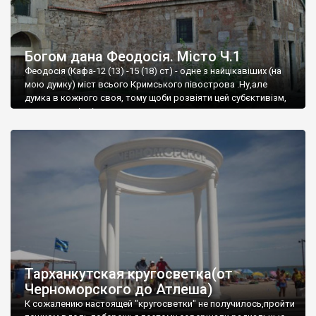
Богом дана Феодосія. Місто Ч.1
Феодосія (Кафа-12 (13) -15 (18) ст) - одне з найцікавіших (на
мою думку) міст всього Кримського півострова .Ну,але
думка в кожного своя, тому щоби розвіяти цей субєктивізм,
запрошую відвідати це
Тарханкутская кругосветка(от
Черноморского до Атлеша)
К сожалению настоящей "кругосветки" не получилось,пройти