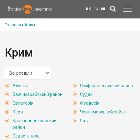
uk
ru
en
Головна
>
Крим
Крим
Алушта
Сімферопольський район
Бахчисарайський район
Судак
Євпаторія
Феодосія
Керч
Чорноморський район
Красноперекопський
Ялта
район
Севастополь