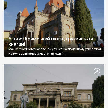
Утьос. Кримський палац грузинської
княгині
Майже у кожному населеному пункті на південному узбережжі
Криму є свій палац (а часто і не один).