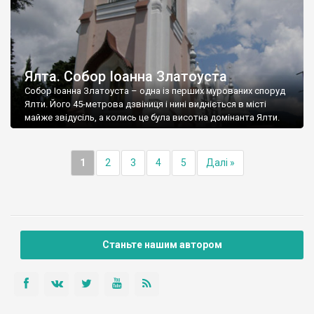
Ялта. Собор Іоанна Златоуста
Собор Іоанна Златоуста – одна із перших мурованих споруд
Ялти. Його 45-метрова дзвіниця і нині видніється в місті
майже звідусіль, а колись це була висотна домінанта Ялти.
1
2
3
4
5
Далі »
Станьте нашим автором