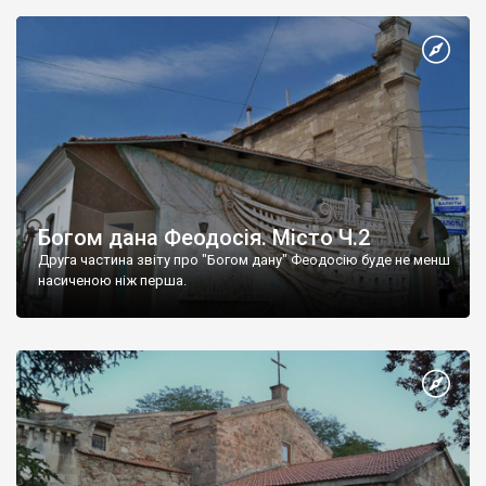
Богом дана Феодосія. Місто Ч.2
Друга частина звіту про "Богом дану" Феодосію буде не менш
насиченою ніж перша.