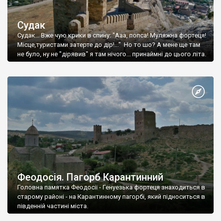
Судак
Судак... Вже чую крики в спину: "Ааа, попса! Муляжна фортеця!
Місце,туристами затерте до дір!..." Но то шо? А мене ще там
не було, ну не "дірявив" я там нічого... принаймні до цього літа.
Феодосія. Пагорб Карантинний
Головна памятка Феодосії - Генуезька фортеця знаходиться в
старому районі - на Карантинному пагорбі, який підноситься в
південній частині міста.