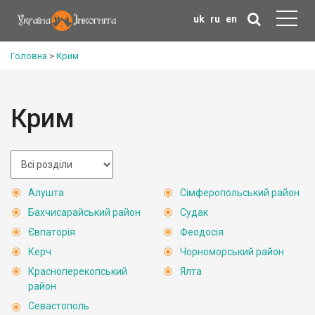
uk
ru
en
Головна
>
Крим
Крим
Алушта
Сімферопольський район
Бахчисарайський район
Судак
Євпаторія
Феодосія
Керч
Чорноморський район
Красноперекопський
Ялта
район
Севастополь