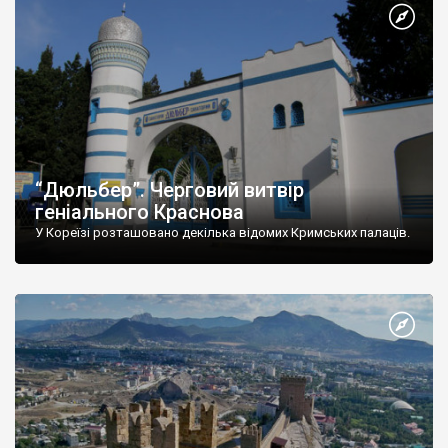
“Дюльбер”. Черговий витвір
геніального Краснова
У Кореїзі розташовано декілька відомих Кримських палаців.