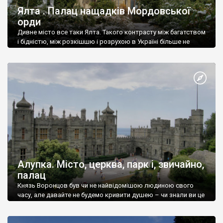
Ялта . Палац нащадків Мордовської
орди
Дивне місто все таки Ялта. Такого контрасту між багатством
і бідністю, між розкішшю і розрухою в Україні більше не
знайдеш.
Алупка. Місто, церква, парк і, звичайно,
палац
Князь Воронцов був чи не найвідомішою людиною свого
часу, але давайте не будемо кривити душею – чи знали ви це
прізвище до відвідин Алупки? Мабуть все таки ні.