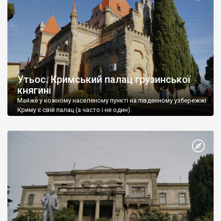
Утьос. Кримський палац грузинської
княгині
Майже у кожному населеному пункті на південному узбережжі
Криму є свій палац (а часто і не один).