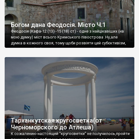
Богом дана Феодосія. Місто Ч.1
Феодосія (Кафа-12 (13) -15 (18) ст) - одне з найцікавіших (на
мою думку) міст всього Кримського півострова .Ну,але
думка в кожного своя, тому щоби розвіяти цей субєктивізм,
запрошую відвідати це
Тарханкутская кругосветка(от
Черноморского до Атлеша)
К сожалению настоящей "кругосветки" не получилось,пройти