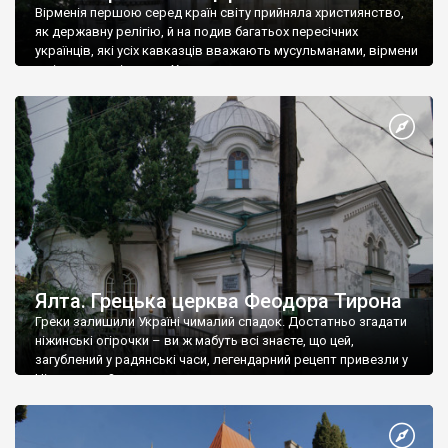
Вірменія першою серед країн світу прийняла християнство,
як державну релігію, й на подив багатьох пересічних
українців, які усіх кавказців вважають мусульманами, вірмени
є відданими вірянами Христа
Ялта. Грецька церква Феодора Тирона
Греки залишили Україні чималий спадок. Достатньо згадати
ніжинські огірочки – ви ж мабуть всі знаєте, що цей,
загублений у радянські часи, легендарний рецепт привезли у
Ніжин греки?