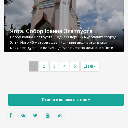
Ялта. Собор Іоанна Златоуста
Собор Іоанна Златоуста – одна із перших мурованих споруд
Ялти. Його 45-метрова дзвіниця і нині видніється в місті
майже звідусіль, а колись це була висотна домінанта Ялти.
1
2
3
4
5
Далі »
Станьте нашим автором