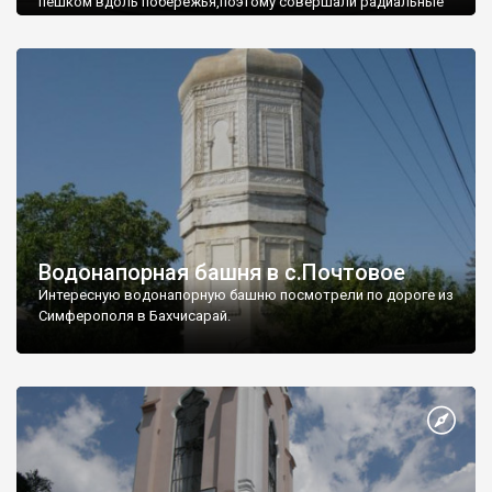
пешком вдоль побережья,поэтому совершали радиальные
вылазки из Оленевки.
Водонапорная башня в с.Почтовое
Интересную водонапорную башню посмотрели по дороге из
Симферополя в Бахчисарай.