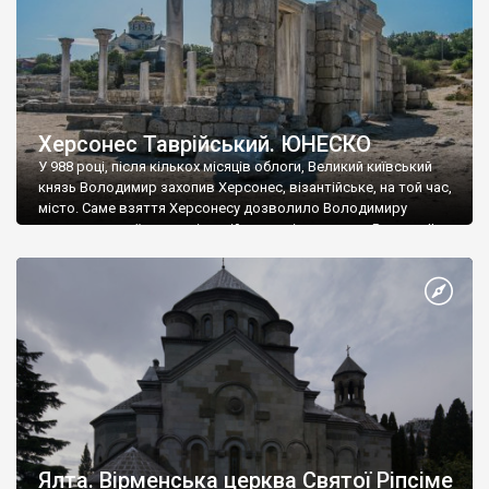
Херсонес Таврійський. ЮНЕСКО
У 988 році, після кількох місяців облоги, Великий київський
князь Володимир захопив Херсонес, візантійське, на той час,
місто. Саме взяття Херсонесу дозволило Володимиру
диктувати свої умови візантійському імператору Василю ІІ, та
одружитися з його дочкою Ганною. Цього ж року, в
Херсонесі Володимир-язичник, став Василем-християнином.
А потім було Хрещення Русі. На честь Херсонесу Таврійського
названо місто […]
Ялта. Вірменська церква Святої Ріпсіме