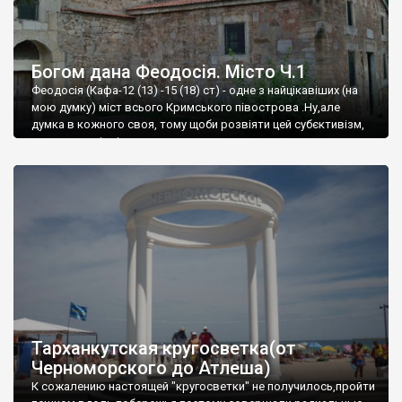
Богом дана Феодосія. Місто Ч.1
Феодосія (Кафа-12 (13) -15 (18) ст) - одне з найцікавіших (на
мою думку) міст всього Кримського півострова .Ну,але
думка в кожного своя, тому щоби розвіяти цей субєктивізм,
запрошую відвідати це
Тарханкутская кругосветка(от
Черноморского до Атлеша)
К сожалению настоящей "кругосветки" не получилось,пройти