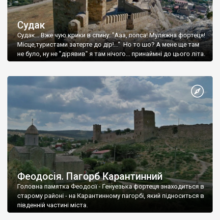
Судак
Судак... Вже чую крики в спину: "Ааа, попса! Муляжна фортеця!
Місце,туристами затерте до дір!..." Но то шо? А мене ще там
не було, ну не "дірявив" я там нічого... принаймні до цього літа.
Феодосія. Пагорб Карантинний
Головна памятка Феодосії - Генуезька фортеця знаходиться в
старому районі - на Карантинному пагорбі, який підноситься в
південній частині міста.