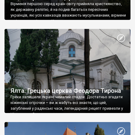
Вірменія першою серед країн світу прийняла християнство,
як державну релігію, й на подив багатьох пересічних
українців, які усіх кавказців вважають мусульманами, вірмени
є відданими вірянами Христа
Ялта. Грецька церква Феодора Тирона
Греки залишили Україні чималий спадок. Достатньо згадати
ніжинські огірочки – ви ж мабуть всі знаєте, що цей,
загублений у радянські часи, легендарний рецепт привезли у
Ніжин греки?