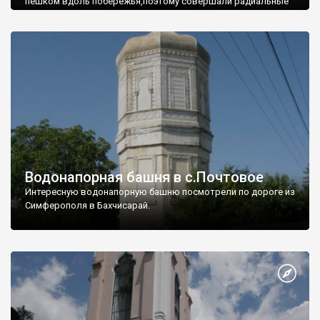
пешком вдоль побережья,поэтому совершали радиальные
вылазки из Оленевки.
Водонапорная башня в с.Почтовое
Интересную водонапорную башню посмотрели по дороге из
Симферополя в Бахчисарай.