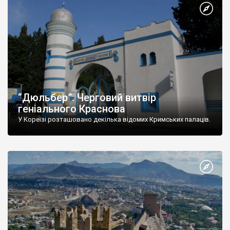
“Дюльбер”. Черговий витвір
геніального Краснова
У Кореїзі розташовано декілька відомих Кримських палаців.