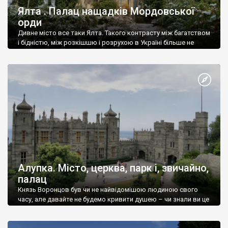
Ялта . Палац нащадків Мордовської
орди
Дивне місто все таки Ялта. Такого контрасту між багатством
і бідністю, між розкішшю і розрухою в Україні більше не
знайдеш.
Алупка. Місто, церква, парк і, звичайно,
палац
Князь Воронцов був чи не найвідомішою людиною свого
часу, але давайте не будемо кривити душею – чи знали ви це
прізвище до відвідин Алупки? Мабуть все таки ні.