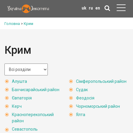
uk
ru
en
Головна
>
Крим
Крим
Алушта
Сімферопольський район
Бахчисарайський район
Судак
Євпаторія
Феодосія
Керч
Чорноморський район
Красноперекопський
Ялта
район
Севастополь