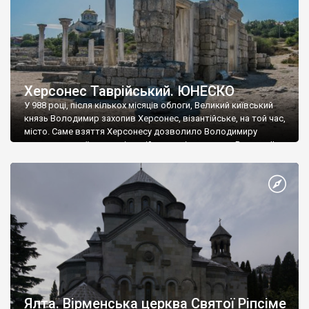
Херсонес Таврійський. ЮНЕСКО
У 988 році, після кількох місяців облоги, Великий київський
князь Володимир захопив Херсонес, візантійське, на той час,
місто. Саме взяття Херсонесу дозволило Володимиру
диктувати свої умови візантійському імператору Василю ІІ, та
одружитися з його дочкою Ганною. Цього ж року, в
Херсонесі Володимир-язичник, став Василем-християнином.
А потім було Хрещення Русі. На честь Херсонесу Таврійського
названо місто […]
Ялта. Вірменська церква Святої Ріпсіме