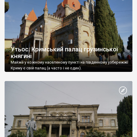
Утьос. Кримський палац грузинської
княгині
Майже у кожному населеному пункті на південному узбережжі
Криму є свій палац (а часто і не один).