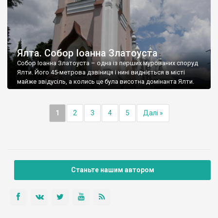
Ялта. Собор Іоанна Златоуста
Собор Іоанна Златоуста – одна із перших мурованих споруд
Ялти. Його 45-метрова дзвіниця і нині видніється в місті
майже звідусіль, а колись це була висотна домінанта Ялти.
1
2
3
4
5
Далі »
Станьте нашим автором