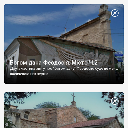
Богом дана Феодосія. Місто Ч.2
Друга частина звіту про "Богом дану" Феодосію буде не менш
насиченою ніж перша.