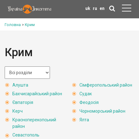
uk
ru
en
Головна
>
Крим
Крим
Алушта
Сімферопольський район
Бахчисарайський район
Судак
Євпаторія
Феодосія
Керч
Чорноморський район
Красноперекопський
Ялта
район
Севастополь