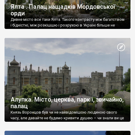
Ялта . Палац нащадків Мордовської
орди
Дивне місто все таки Ялта. Такого контрасту між багатством
і бідністю, між розкішшю і розрухою в Україні більше не
знайдеш.
Алупка. Місто, церква, парк і, звичайно,
палац
Князь Воронцов був чи не найвідомішою людиною свого
часу, але давайте не будемо кривити душею – чи знали ви це
прізвище до відвідин Алупки? Мабуть все таки ні.