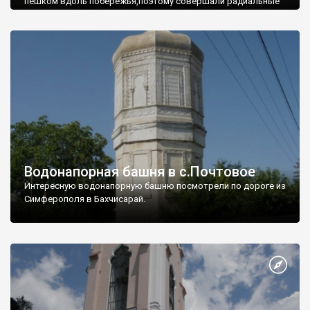
пешком вдоль побережья,поэтому совершали радиальные
вылазки из Оленевки.
Водонапорная башня в с.Почтовое
Интересную водонапорную башню посмотрели по дороге из
Симферополя в Бахчисарай.