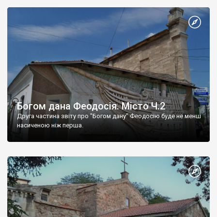
Богом дана Феодосія. Місто Ч.2
Друга частина звіту про "Богом дану" Феодосію буде не менш
насиченою ніж перша.