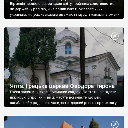
Вірменія першою серед країн світу прийняла християнство,
як державну релігію, й на подив багатьох пересічних
українців, які усіх кавказців вважають мусульманами, вірмени
є відданими вірянами Христа
Ялта. Грецька церква Феодора Тирона
Греки залишили Україні чималий спадок. Достатньо згадати
ніжинські огірочки – ви ж мабуть всі знаєте, що цей,
загублений у радянські часи, легендарний рецепт привезли у
Ніжин греки?