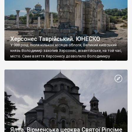
Херсонес Таврійський. ЮНЕСКО
У 988 році, після кількох місяців облоги, Великий київський
князь Володимир захопив Херсонес, візантійське, на той час,
місто. Саме взяття Херсонесу дозволило Володимиру
диктувати свої умови візантійському імператору Василю ІІ, та
одружитися з його дочкою Ганною. Цього ж року, в
Херсонесі Володимир-язичник, став Василем-християнином.
А потім було Хрещення Русі. На честь Херсонесу Таврійського
названо місто […]
Ялта. Вірменська церква Святої Ріпсіме