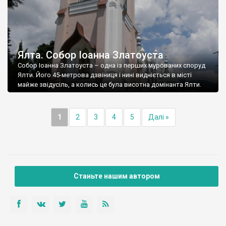
Ялта. Собор Іоанна Златоуста
Собор Іоанна Златоуста – одна із перших мурованих споруд
Ялти. Його 45-метрова дзвіниця і нині видніється в місті
майже звідусіль, а колись це була висотна домінанта Ялти.
1
2
3
4
5
Далі »
Станьте нашим автором