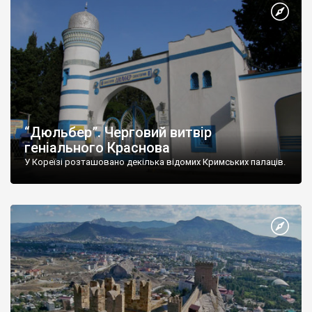
“Дюльбер”. Черговий витвір
геніального Краснова
У Кореїзі розташовано декілька відомих Кримських палаців.