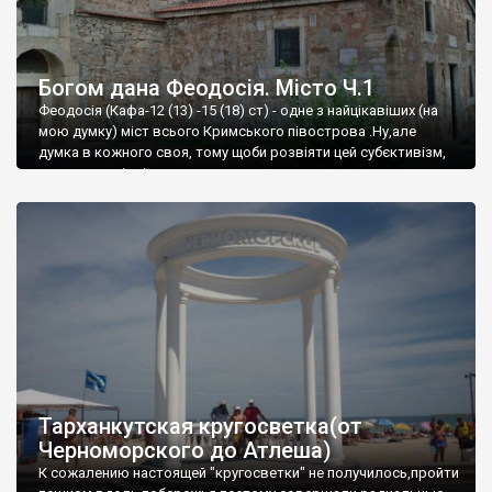
Богом дана Феодосія. Місто Ч.1
Феодосія (Кафа-12 (13) -15 (18) ст) - одне з найцікавіших (на
мою думку) міст всього Кримського півострова .Ну,але
думка в кожного своя, тому щоби розвіяти цей субєктивізм,
запрошую відвідати це
Тарханкутская кругосветка(от
Черноморского до Атлеша)
К сожалению настоящей "кругосветки" не получилось,пройти