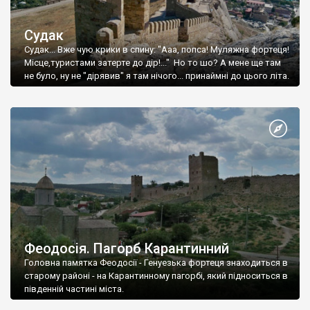
Судак
Судак... Вже чую крики в спину: "Ааа, попса! Муляжна фортеця!
Місце,туристами затерте до дір!..." Но то шо? А мене ще там
не було, ну не "дірявив" я там нічого... принаймні до цього літа.
Феодосія. Пагорб Карантинний
Головна памятка Феодосії - Генуезька фортеця знаходиться в
старому районі - на Карантинному пагорбі, який підноситься в
південній частині міста.