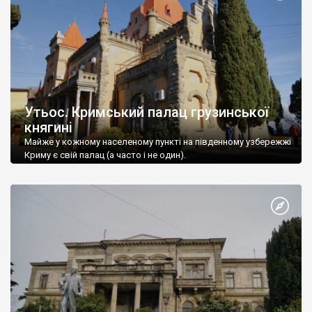
Утьос. Кримський палац грузинської
княгині
Майже у кожному населеному пункті на південному узбережжі
Криму є свій палац (а часто і не один).