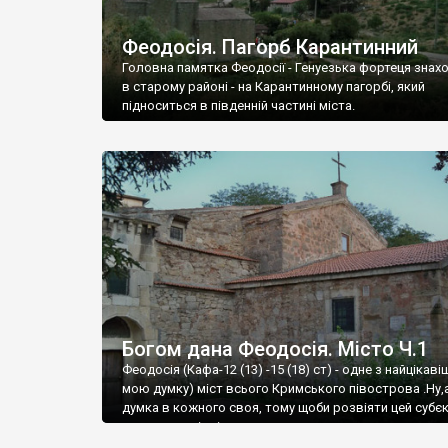
Феодосія. Пагорб Карантинний
Головна памятка Феодосії - Генуезька фортеця знах
в старому районі - на Карантинному пагорбі, який
підноситься в південній частині міста.
Богом дана Феодосія. Місто Ч.1
Феодосія (Кафа-12 (13) -15 (18) ст) - одне з найцікаві
мою думку) міст всього Кримського півострова .Ну,
думка в кожного своя, тому щоби розвіяти цей субєк
запрошую відвідати це