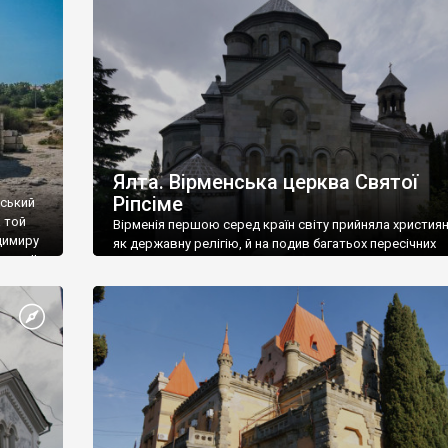
ефактів
називаються «повстяками» (postaki)…” “Вино. Крим
єкту
виробляє відмінне вино і його вдосталь: воно все ду
го».
легке біле і дуже […]
ти та
Ялта. Вірменська церква Святої
Ріпсіме
вський
 той
Вірменія першою серед країн світу прийняла христия
димиру
як державну релігію, й на подив багатьох пересічних
илю ІІ,
українців, які усіх кавказців вважають мусульманами,
 в
вірмени є відданими вірянами Христа