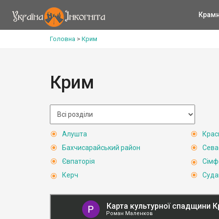
Крам
Головна
>
Крим
Крим
Алушта
Крас
Бахчисарайський район
Сева
Євпаторія
Сімф
Керч
Суда