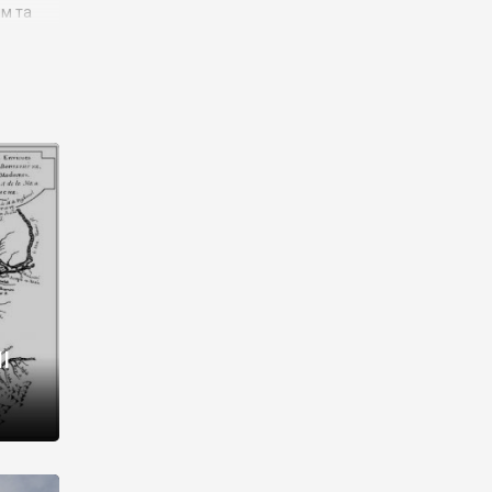
им та
ора і
є
го типу,
ей-
рний
ста:
 райони
від 2
I
і,
рукти,
 котрі