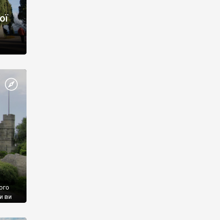
ої
ого
и ви