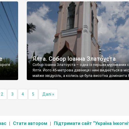
е
Ялта. Собор Іоанна Златоуста
ороге
Собор Іоанна Златоуста – одна із перших мурованих 
Ялти. Його 45-метрова дзвіниця і нині видніється в міс
майже звідусіль, а колись це була висотна домінанта 
2
3
4
5
Далі »
нас
Стати автором
Підтримати сайт “Україна Інкогні