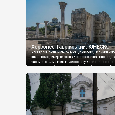
музею «Новгородський музей-заповідник» сотні арт
візантійської доби. Раритети викрадені з фондів об’
культурної спадщини ЮНЕСКО «Херсонеса Таврійсько
Офіційно – на виставку «Золото Візантії», але експер
влада в Україні вважають це лише […]
Херсонес Таврійський. ЮНЕСКО
У 988 році, після кількох місяців облоги, Великий киї
князь Володимир захопив Херсонес, візантійське, на
час, місто. Саме взяття Херсонесу дозволило Воло
диктувати свої умови візантійському імператору Вас
та одружитися з його дочкою Ганною. Цього ж року,
Херсонесі Володимир-язичник, став Василем-
християнином. А потім було Хрещення Русі. На честь
Херсонесу Таврійського названо місто […]