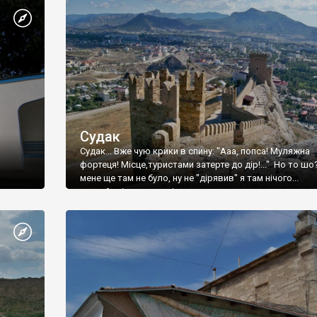
Судак
Судак... Вже чую крики в спину: "Ааа, попса! Муляжна
фортеця! Місце,туристами затерте до дір!..." Но то шо
мене ще там не було, ну не "дірявив" я там нічого...
принаймні до цього літа.