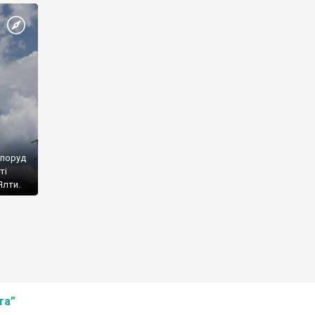
споруд
ті
Ялти.
та”