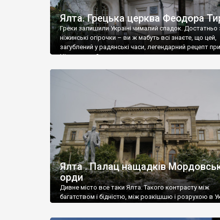
Ялта. Грецька церква Феодора Ти
Греки залишили Україні чималий спадок. Достатньо 
ніжинські огірочки – ви ж мабуть всі знаєте, що цей,
загублений у радянські часи, легендарний рецепт пр
Ніжин греки?
Ялта . Палац нащадків Мордовськ
орди
Дивне місто все таки Ялта. Такого контрасту між
багатством і бідністю, між розкішшю і розрухою в Ук
більше не знайдеш.