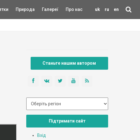
ятки
Природа
Галереї
Про нас
uk
ru
en
Станьте нашим автором
Підтримати сайт
Вхід