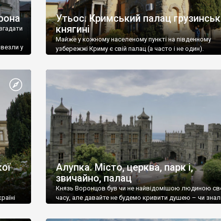
рона
Утьос. Кримський палац грузинськ
княгині
згадати
Майже у кожному населеному пункті на південному
ивезли у
узбережжі Криму є свій палац (а часто і не один).
ої
Алупка. Місто, церква, парк і,
звичайно, палац
Князь Воронцов був чи не найвідомішою людиною св
раїні
часу, але давайте не будемо кривити душею – чи знал
це прізвище до відвідин Алупки? Мабуть все таки ні.