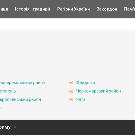
ниця
Історія і традиції
Регіони України
Закордон
Пам'
ноперекопський район
Феодосія
стополь
Чорноморський район
еропольський район
Ялта
к