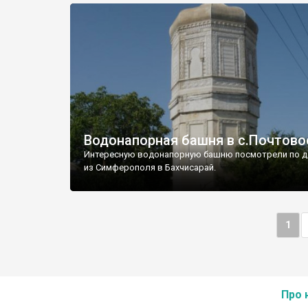
Водонапорная башня в с.Почтово
Интересную водонапорную башню посмотрели по д
из Симферополя в Бахчисарай.
1
Про 