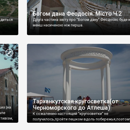
Богом дана Феодосія. Місто Ч.2
одиться
Друга частина звіту про "Богом дану" Феодосію буде 
менш насиченою ніж перша.
Тарханкутская кругосветка(от
Черноморского до Атлеша)
ших (на
але
К сожалению настоящей "кругосветки" не
тивізм,
получилось,пройти пешком вдоль побережья,поэтом
совершали радиальные вылазки из Оленевки.