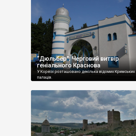
“Дюльбер”. Черговий витвір
геніального Краснова
У Кореїзі розташовано декілька відомих Кримських
палаців.