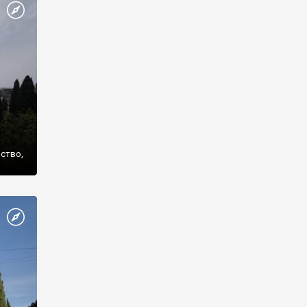
же
нство,