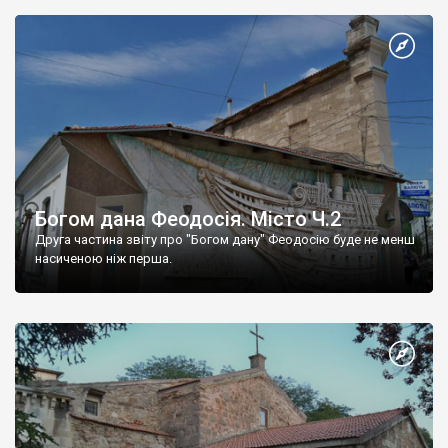
Богом дана Феодосія. Місто Ч.2
Друга частина звіту про "Богом дану" Феодосію буде не менш
насиченою ніж перша.