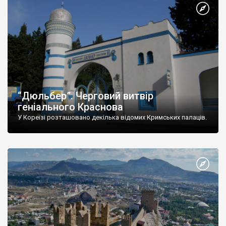
“Дюльбер”. Черговий витвір
геніального Краснова
У Кореїзі розташовано декілька відомих Кримських палаців.