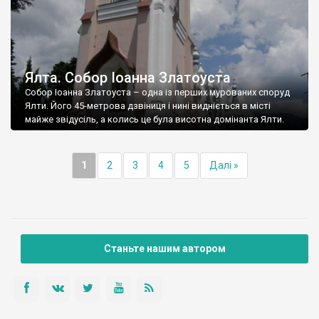
Ялта. Собор Іоанна Златоуста
Собор Іоанна Златоуста – одна із перших мурованих споруд
Ялти. Його 45-метрова дзвіниця і нині видніється в місті
майже звідусіль, а колись це була висотна домінанта Ялти.
1
2
3
4
5
Далі »
Станьте нашим автором