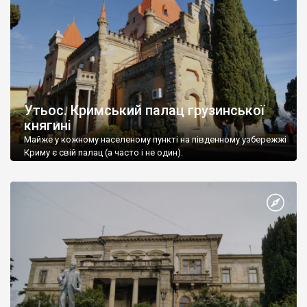
Утьос. Кримський палац грузинської
княгині
Майже у кожному населеному пункті на південному узбережжі
Криму є свій палац (а часто і не один).