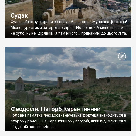
Судак
Судак... Вже чую крики в спину: "Ааа, попса! Муляжна фортеця!
Місце,туристами затерте до дір!..." Но то шо? А мене ще там
не було, ну не "дірявив" я там нічого... принаймні до цього літа.
Феодосія. Пагорб Карантинний
Головна памятка Феодосії - Генуезька фортеця знаходиться в
старому районі - на Карантинному пагорбі, який підноситься в
південній частині міста.