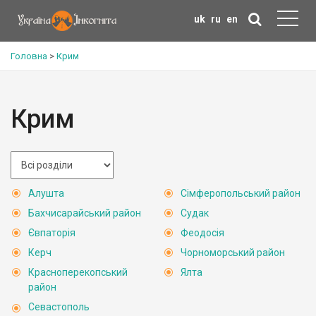
uk
ru
en
Головна
>
Крим
Крим
Алушта
Сімферопольський район
Бахчисарайський район
Судак
Євпаторія
Феодосія
Керч
Чорноморський район
Красноперекопський
Ялта
район
Севастополь