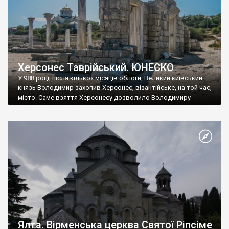
Херсонес Таврійський. ЮНЕСКО
У 988 році, після кількох місяців облоги, Великий київський
князь Володимир захопив Херсонес, візантійське, на той час,
місто. Саме взяття Херсонесу дозволило Володимиру
диктувати свої умови візантійському імператору Василю ІІ, та
одружитися з його дочкою Ганною. Цього ж року, в
Херсонесі Володимир-язичник, став Василем-християнином.
А потім було Хрещення Русі. На честь Херсонесу Таврійського
названо місто […]
Ялта. Вірменська церква Святої Ріпсіме