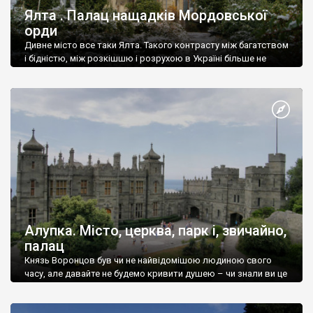
Ялта . Палац нащадків Мордовської
орди
Дивне місто все таки Ялта. Такого контрасту між багатством
і бідністю, між розкішшю і розрухою в Україні більше не
знайдеш.
Алупка. Місто, церква, парк і, звичайно,
палац
Князь Воронцов був чи не найвідомішою людиною свого
часу, але давайте не будемо кривити душею – чи знали ви це
прізвище до відвідин Алупки? Мабуть все таки ні.