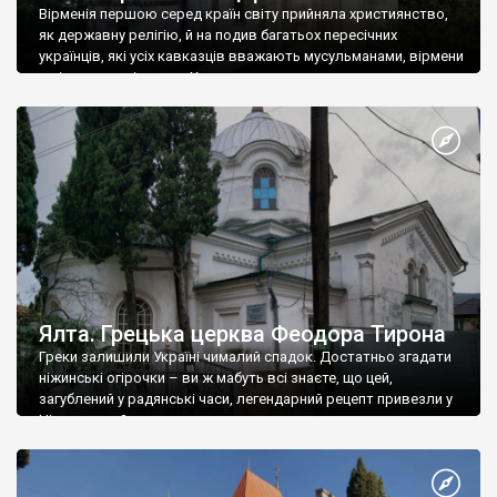
Вірменія першою серед країн світу прийняла християнство,
як державну релігію, й на подив багатьох пересічних
українців, які усіх кавказців вважають мусульманами, вірмени
є відданими вірянами Христа
Ялта. Грецька церква Феодора Тирона
Греки залишили Україні чималий спадок. Достатньо згадати
ніжинські огірочки – ви ж мабуть всі знаєте, що цей,
загублений у радянські часи, легендарний рецепт привезли у
Ніжин греки?