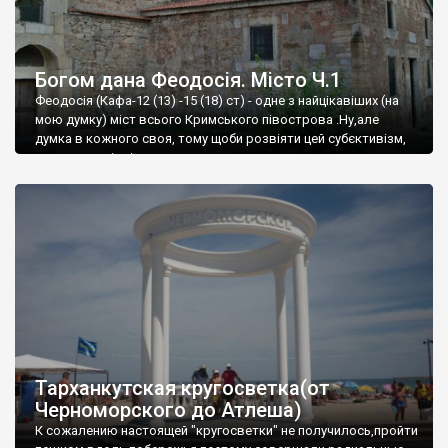
Богом дана Феодосія. Місто Ч.1
Феодосія (Кафа-12 (13) -15 (18) ст) - одне з найцікавіших (на
мою думку) міст всього Кримського півострова .Ну,але
думка в кожного своя, тому щоби розвіяти цей субєктивізм,
запрошую відвідати це
Тарханкутская кругосветка(от
Черноморского до Атлеша)
К сожалению настоящей "кругосветки" не получилось,пройти