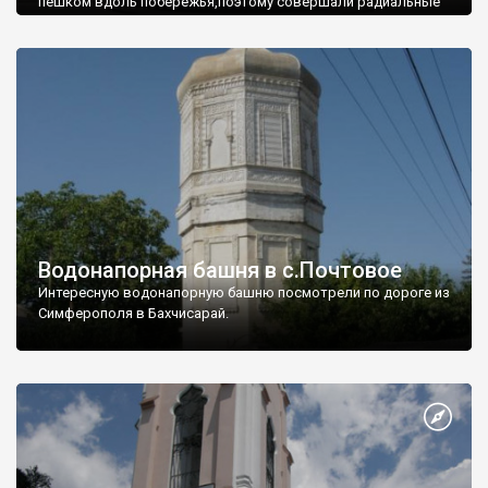
пешком вдоль побережья,поэтому совершали радиальные
вылазки из Оленевки.
Водонапорная башня в с.Почтовое
Интересную водонапорную башню посмотрели по дороге из
Симферополя в Бахчисарай.