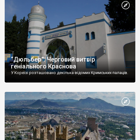
“Дюльбер”. Черговий витвір
геніального Краснова
У Кореїзі розташовано декілька відомих Кримських палаців.