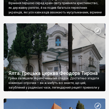
Вірменія першою серед країн світу прийняла християнство,
як державну релігію, й на подив багатьох пересічних
українців, які усіх кавказців вважають мусульманами, вірмени
є відданими вірянами Христа
Ялта. Грецька церква Феодора Тирона
Греки залишили Україні чималий спадок. Достатньо згадати
ніжинські огірочки – ви ж мабуть всі знаєте, що цей,
загублений у радянські часи, легендарний рецепт привезли у
Ніжин греки?