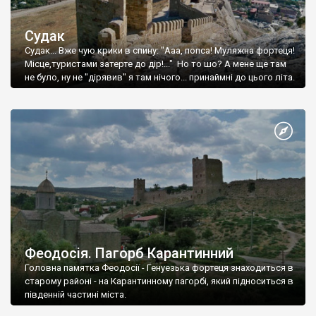
Судак
Судак... Вже чую крики в спину: "Ааа, попса! Муляжна фортеця!
Місце,туристами затерте до дір!..." Но то шо? А мене ще там
не було, ну не "дірявив" я там нічого... принаймні до цього літа.
Феодосія. Пагорб Карантинний
Головна памятка Феодосії - Генуезька фортеця знаходиться в
старому районі - на Карантинному пагорбі, який підноситься в
південній частині міста.