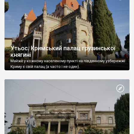
Утьос. Кримський палац грузинської
княгині
Майже у кожному населеному пункті на південному узбережжі
Криму є свій палац (а часто і не один).