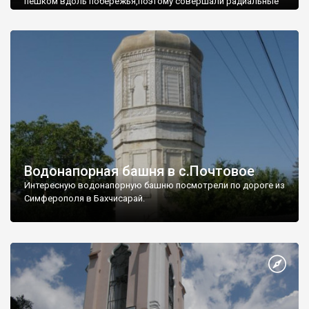
пешком вдоль побережья,поэтому совершали радиальные
вылазки из Оленевки.
Водонапорная башня в с.Почтовое
Интересную водонапорную башню посмотрели по дороге из
Симферополя в Бахчисарай.