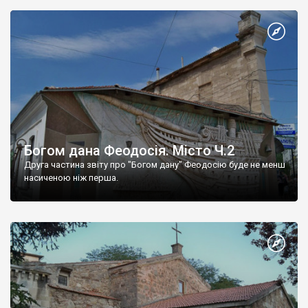
Богом дана Феодосія. Місто Ч.2
Друга частина звіту про "Богом дану" Феодосію буде не менш
насиченою ніж перша.