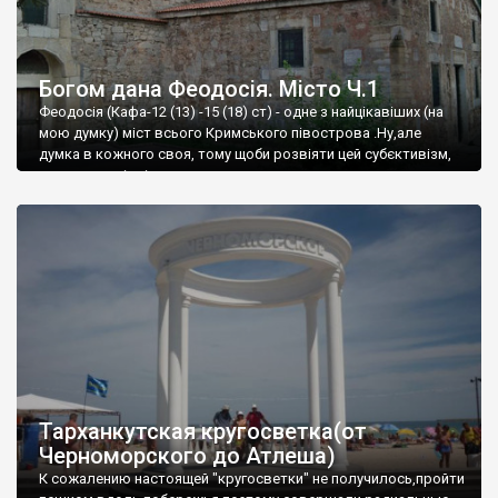
Богом дана Феодосія. Місто Ч.1
Феодосія (Кафа-12 (13) -15 (18) ст) - одне з найцікавіших (на
мою думку) міст всього Кримського півострова .Ну,але
думка в кожного своя, тому щоби розвіяти цей субєктивізм,
запрошую відвідати це
Тарханкутская кругосветка(от
Черноморского до Атлеша)
К сожалению настоящей "кругосветки" не получилось,пройти