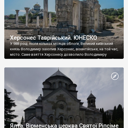
Херсонес Таврійський. ЮНЕСКО
У 988 році, після кількох місяців облоги, Великий київський
князь Володимир захопив Херсонес, візантійське, на той час,
місто. Саме взяття Херсонесу дозволило Володимиру
диктувати свої умови візантійському імператору Василю ІІ, та
одружитися з його дочкою Ганною. Цього ж року, в
Херсонесі Володимир-язичник, став Василем-християнином.
А потім було Хрещення Русі. На честь Херсонесу Таврійського
названо місто […]
Ялта. Вірменська церква Святої Ріпсіме