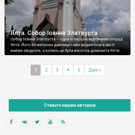
Ялта. Собор Іоанна Златоуста
Собор Іоанна Златоуста – одна із перших мурованих споруд
Ялти. Його 45-метрова дзвіниця і нині видніється в місті
майже звідусіль, а колись це була висотна домінанта Ялти.
1
2
3
4
5
Далі »
Станьте нашим автором