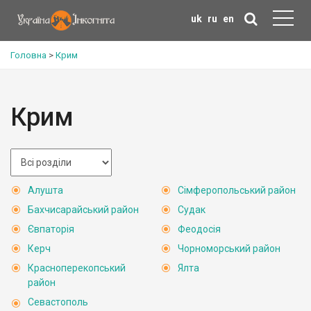
uk
ru
en
Головна
>
Крим
Крим
Алушта
Сімферопольський район
Бахчисарайський район
Судак
Євпаторія
Феодосія
Керч
Чорноморський район
Красноперекопський
Ялта
район
Севастополь