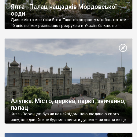
Ялта . Палац нащадків Мордовської
орди
Дивне місто все таки Ялта. Такого контрасту між багатством
і бідністю, між розкішшю і розрухою в Україні більше не
знайдеш.
Алупка. Місто, церква, парк і, звичайно,
палац
Князь Воронцов був чи не найвідомішою людиною свого
часу, але давайте не будемо кривити душею – чи знали ви це
прізвище до відвідин Алупки? Мабуть все таки ні.