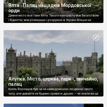
Ялта . Палац нащадків Мордовської
орди
Дивне місто все таки Ялта. Такого контрасту між багатством
і бідністю, між розкішшю і розрухою в Україні більше не
знайдеш.
Алупка. Місто, церква, парк і, звичайно,
палац
Князь Воронцов був чи не найвідомішою людиною свого
часу, але давайте не будемо кривити душею – чи знали ви це
прізвище до відвідин Алупки? Мабуть все таки ні.