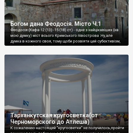
Богом дана Феодосія. Місто Ч.1
Феодосія (Кафа-12 (13) -15 (18) ст) - одне з найцікавіших (на
мою думку) міст всього Кримського півострова .Ну,але
думка в кожного своя, тому щоби розвіяти цей субєктивізм,
запрошую відвідати це
Тарханкутская кругосветка(от
Черноморского до Атлеша)
К сожалению настоящей "кругосветки" не получилось,пройти