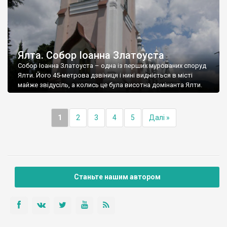
Ялта. Собор Іоанна Златоуста
Собор Іоанна Златоуста – одна із перших мурованих споруд
Ялти. Його 45-метрова дзвіниця і нині видніється в місті
майже звідусіль, а колись це була висотна домінанта Ялти.
1
2
3
4
5
Далі »
Станьте нашим автором