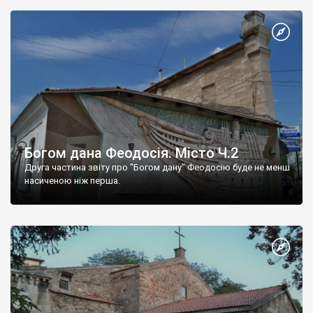
Богом дана Феодосія. Місто Ч.2
Друга частина звіту про "Богом дану" Феодосію буде не менш
насиченою ніж перша.