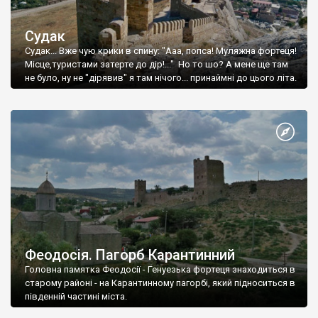
Судак
Судак... Вже чую крики в спину: "Ааа, попса! Муляжна фортеця!
Місце,туристами затерте до дір!..." Но то шо? А мене ще там
не було, ну не "дірявив" я там нічого... принаймні до цього літа.
Феодосія. Пагорб Карантинний
Головна памятка Феодосії - Генуезька фортеця знаходиться в
старому районі - на Карантинному пагорбі, який підноситься в
південній частині міста.