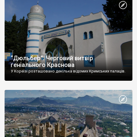
“Дюльбер”. Черговий витвір
геніального Краснова
У Кореїзі розташовано декілька відомих Кримських палаців.