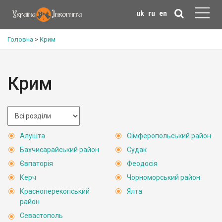
uk
ru
en
Головна
>
Крим
Крим
Алушта
Сімферопольський район
Бахчисарайський район
Судак
Євпаторія
Феодосія
Керч
Чорноморський район
Красноперекопський
Ялта
район
Севастополь