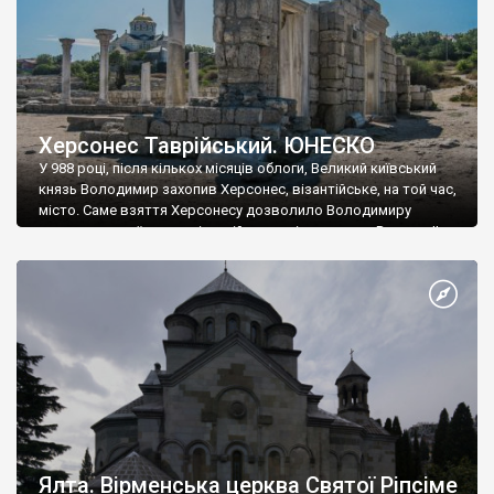
Херсонес Таврійський. ЮНЕСКО
У 988 році, після кількох місяців облоги, Великий київський
князь Володимир захопив Херсонес, візантійське, на той час,
місто. Саме взяття Херсонесу дозволило Володимиру
диктувати свої умови візантійському імператору Василю ІІ, та
одружитися з його дочкою Ганною. Цього ж року, в
Херсонесі Володимир-язичник, став Василем-християнином.
А потім було Хрещення Русі. На честь Херсонесу Таврійського
названо місто […]
Ялта. Вірменська церква Святої Ріпсіме