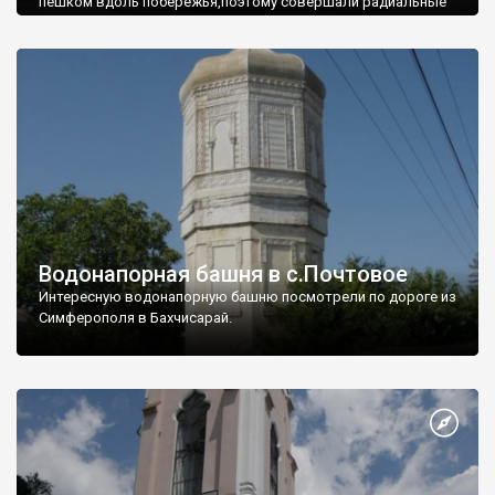
пешком вдоль побережья,поэтому совершали радиальные
вылазки из Оленевки.
Водонапорная башня в с.Почтовое
Интересную водонапорную башню посмотрели по дороге из
Симферополя в Бахчисарай.