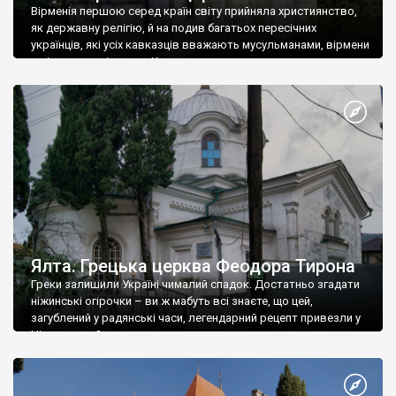
Вірменія першою серед країн світу прийняла християнство,
як державну релігію, й на подив багатьох пересічних
українців, які усіх кавказців вважають мусульманами, вірмени
є відданими вірянами Христа
Ялта. Грецька церква Феодора Тирона
Греки залишили Україні чималий спадок. Достатньо згадати
ніжинські огірочки – ви ж мабуть всі знаєте, що цей,
загублений у радянські часи, легендарний рецепт привезли у
Ніжин греки?