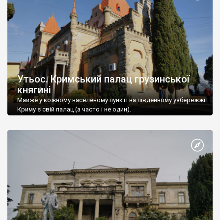
Утьос. Кримський палац грузинської
княгині
Майже у кожному населеному пункті на південному узбережжі
Криму є свій палац (а часто і не один).