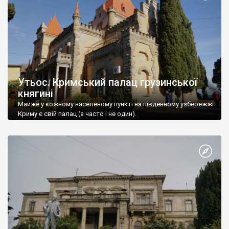
Утьос. Кримський палац грузинської
княгині
Майже у кожному населеному пункті на південному узбережжі
Криму є свій палац (а часто і не один).