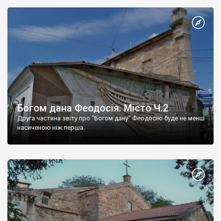
Богом дана Феодосія. Місто Ч.2
Друга частина звіту про "Богом дану" Феодосію буде не менш
насиченою ніж перша.