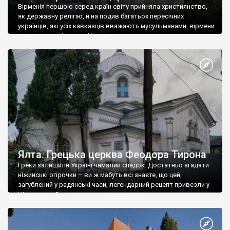
Вірменія першою серед країн світу прийняла християнство,
як державну релігію, й на подив багатьох пересічних
українців, які усіх кавказців вважають мусульманами, вірмени
є відданими вірянами Христа
Ялта. Грецька церква Феодора Тирона
Греки залишили Україні чималий спадок. Достатньо згадати
ніжинські огірочки – ви ж мабуть всі знаєте, що цей,
загублений у радянські часи, легендарний рецепт привезли у
Ніжин греки?