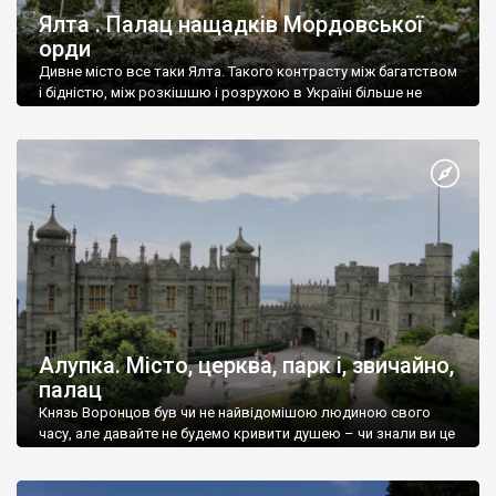
Ялта . Палац нащадків Мордовської
орди
Дивне місто все таки Ялта. Такого контрасту між багатством
і бідністю, між розкішшю і розрухою в Україні більше не
знайдеш.
Алупка. Місто, церква, парк і, звичайно,
палац
Князь Воронцов був чи не найвідомішою людиною свого
часу, але давайте не будемо кривити душею – чи знали ви це
прізвище до відвідин Алупки? Мабуть все таки ні.