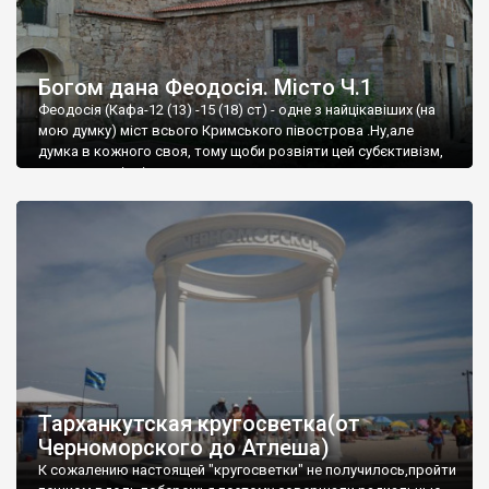
Богом дана Феодосія. Місто Ч.1
Феодосія (Кафа-12 (13) -15 (18) ст) - одне з найцікавіших (на
мою думку) міст всього Кримського півострова .Ну,але
думка в кожного своя, тому щоби розвіяти цей субєктивізм,
запрошую відвідати це
Тарханкутская кругосветка(от
Черноморского до Атлеша)
К сожалению настоящей "кругосветки" не получилось,пройти