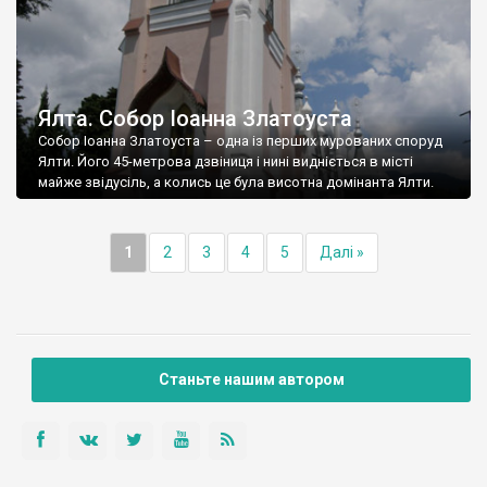
Ялта. Собор Іоанна Златоуста
Собор Іоанна Златоуста – одна із перших мурованих споруд
Ялти. Його 45-метрова дзвіниця і нині видніється в місті
майже звідусіль, а колись це була висотна домінанта Ялти.
1
2
3
4
5
Далі »
Станьте нашим автором