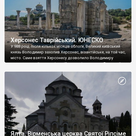
Херсонес Таврійський. ЮНЕСКО
У 988 році, після кількох місяців облоги, Великий київський
князь Володимир захопив Херсонес, візантійське, на той час,
місто. Саме взяття Херсонесу дозволило Володимиру
диктувати свої умови візантійському імператору Василю ІІ, та
одружитися з його дочкою Ганною. Цього ж року, в
Херсонесі Володимир-язичник, став Василем-християнином.
А потім було Хрещення Русі. На честь Херсонесу Таврійського
названо місто […]
Ялта. Вірменська церква Святої Ріпсіме