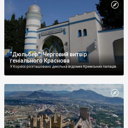
“Дюльбер”. Черговий витвір
геніального Краснова
У Кореїзі розташовано декілька відомих Кримських палаців.