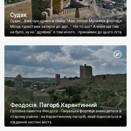
Судак
Судак... Вже чую крики в спину: "Ааа, попса! Муляжна фортеця!
Місце,туристами затерте до дір!..." Но то шо? А мене ще там
не було, ну не "дірявив" я там нічого... принаймні до цього літа.
Феодосія. Пагорб Карантинний
Головна памятка Феодосії - Генуезька фортеця знаходиться в
старому районі - на Карантинному пагорбі, який підноситься в
південній частині міста.