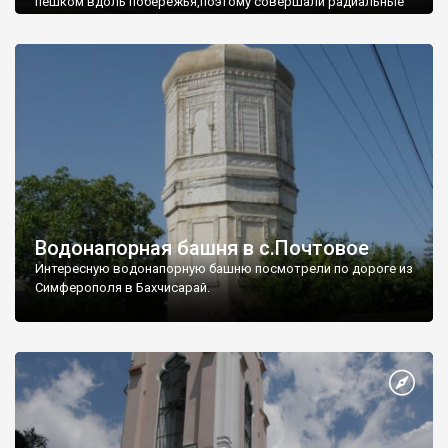
пешком вдоль побережья,поэтому совершали радиальные
вылазки из Оленевки.
Водонапорная башня в с.Почтовое
Интересную водонапорную башню посмотрели по дороге из
Симферополя в Бахчисарай.