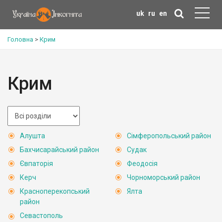
uk
ru
en
Головна
>
Крим
Крим
Алушта
Сімферопольський район
Бахчисарайський район
Судак
Євпаторія
Феодосія
Керч
Чорноморський район
Красноперекопський
Ялта
район
Севастополь