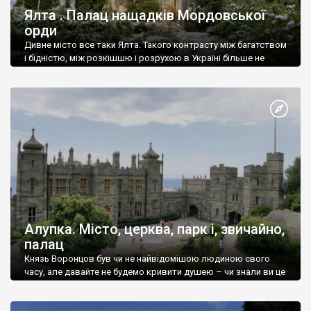
Ялта . Палац нащадків Мордовської
орди
Дивне місто все таки Ялта. Такого контрасту між багатством
і бідністю, між розкішшю і розрухою в Україні більше не
знайдеш.
Алупка. Місто, церква, парк і, звичайно,
палац
Князь Воронцов був чи не найвідомішою людиною свого
часу, але давайте не будемо кривити душею – чи знали ви це
прізвище до відвідин Алупки? Мабуть все таки ні.