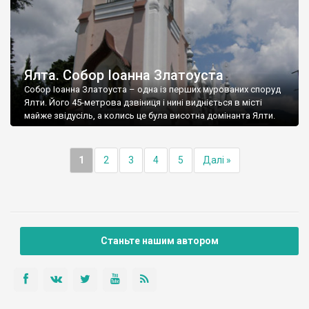
Ялта. Собор Іоанна Златоуста
Собор Іоанна Златоуста – одна із перших мурованих споруд
Ялти. Його 45-метрова дзвіниця і нині видніється в місті
майже звідусіль, а колись це була висотна домінанта Ялти.
1
2
3
4
5
Далі »
Станьте нашим автором