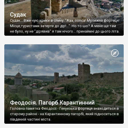
Судак
Судак... Вже чую крики в спину: "Ааа, попса! Муляжна фортеця!
Місце,туристами затерте до дір!..." Но то шо? А мене ще там
не було, ну не "дірявив" я там нічого... принаймні до цього літа.
Феодосія. Пагорб Карантинний
Головна памятка Феодосії - Генуезька фортеця знаходиться в
старому районі - на Карантинному пагорбі, який підноситься в
південній частині міста.