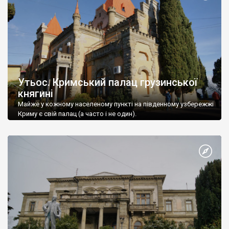
Утьос. Кримський палац грузинської
княгині
Майже у кожному населеному пункті на південному узбережжі
Криму є свій палац (а часто і не один).