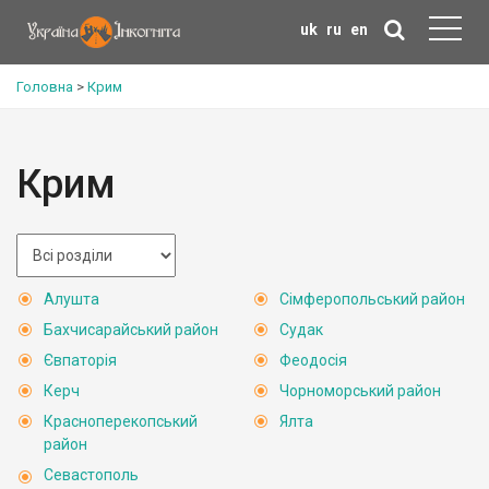
uk
ru
en
Головна
>
Крим
Крим
Алушта
Сімферопольський район
Бахчисарайський район
Судак
Євпаторія
Феодосія
Керч
Чорноморський район
Красноперекопський
Ялта
район
Севастополь