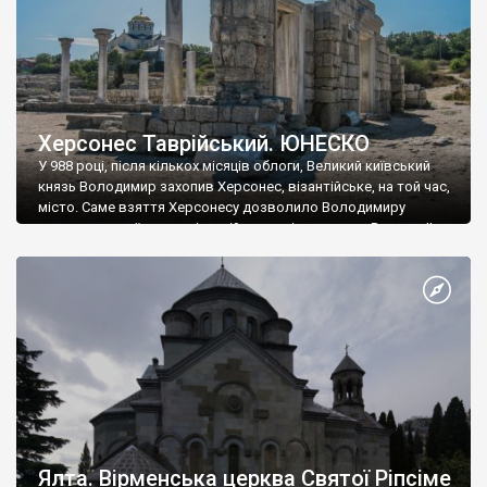
Херсонес Таврійський. ЮНЕСКО
У 988 році, після кількох місяців облоги, Великий київський
князь Володимир захопив Херсонес, візантійське, на той час,
місто. Саме взяття Херсонесу дозволило Володимиру
диктувати свої умови візантійському імператору Василю ІІ, та
одружитися з його дочкою Ганною. Цього ж року, в
Херсонесі Володимир-язичник, став Василем-християнином.
А потім було Хрещення Русі. На честь Херсонесу Таврійського
названо місто […]
Ялта. Вірменська церква Святої Ріпсіме