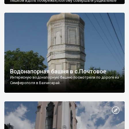
пешком вдоль побережья,поэтому совершали радиальные
вылазки из Оленевки.
Водонапорная башня в с.Почтовое
Интересную водонапорную башню посмотрели по дороге из
Симферополя в Бахчисарай.