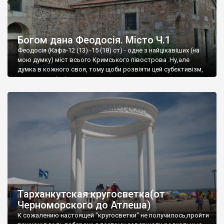
Богом дана Феодосія. Місто Ч.1
Феодосія (Кафа-12 (13) -15 (18) ст) - одне з найцікавіших (на
мою думку) міст всього Кримського півострова .Ну,але
думка в кожного своя, тому щоби розвіяти цей субєктивізм,
запрошую відвідати це
Тарханкутская кругосветка(от
Черноморского до Атлеша)
К сожалению настоящей "кругосветки" не получилось,пройти