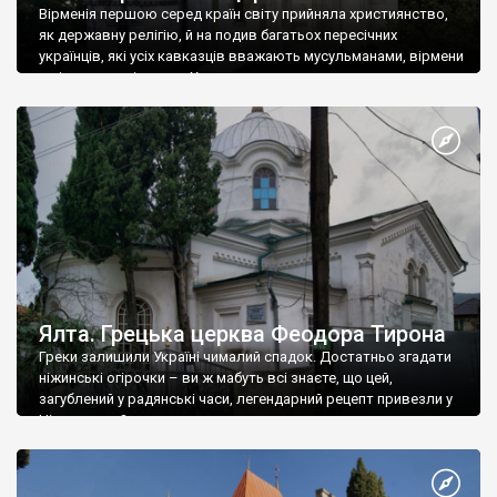
Вірменія першою серед країн світу прийняла християнство,
як державну релігію, й на подив багатьох пересічних
українців, які усіх кавказців вважають мусульманами, вірмени
є відданими вірянами Христа
Ялта. Грецька церква Феодора Тирона
Греки залишили Україні чималий спадок. Достатньо згадати
ніжинські огірочки – ви ж мабуть всі знаєте, що цей,
загублений у радянські часи, легендарний рецепт привезли у
Ніжин греки?