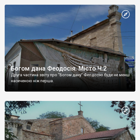
Богом дана Феодосія. Місто Ч.2
Друга частина звіту про "Богом дану" Феодосію буде не менш
насиченою ніж перша.