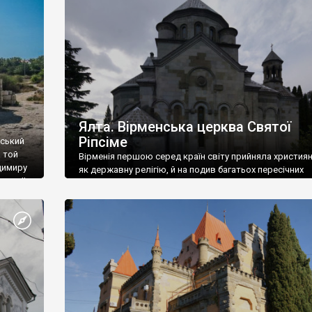
ефактів
називаються «повстяками» (postaki)…” “Вино. Крим
єкту
виробляє відмінне вино і його вдосталь: воно все ду
го».
легке біле і дуже […]
ти та
Ялта. Вірменська церква Святої
Ріпсіме
вський
 той
Вірменія першою серед країн світу прийняла христия
димиру
як державну релігію, й на подив багатьох пересічних
илю ІІ,
українців, які усіх кавказців вважають мусульманами,
 в
вірмени є відданими вірянами Христа