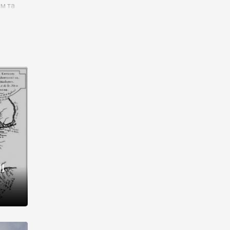
им та
ора і
є
го типу,
ей-
рний
ста:
 райони
від 2
I
і,
рукти,
 котрі