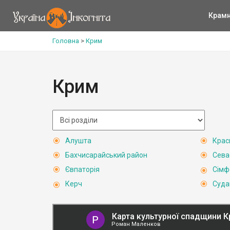
Крам
Головна
>
Крим
Крим
Алушта
Крас
Бахчисарайський район
Сева
Євпаторія
Сімф
Керч
Суда