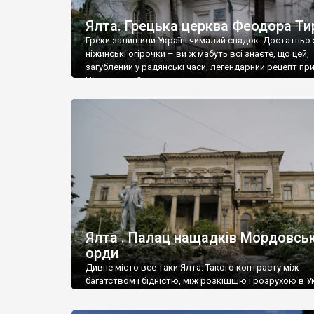
Ялта. Грецька церква Феодора Ти
Греки залишили Україні чималий спадок. Достатньо 
ніжинські огірочки – ви ж мабуть всі знаєте, що цей,
загублений у радянські часи, легендарний рецепт пр
Ніжин греки?
Ялта . Палац нащадків Мордовськ
орди
Дивне місто все таки Ялта. Такого контрасту між
багатством і бідністю, між розкішшю і розрухою в Ук
більше не знайдеш.