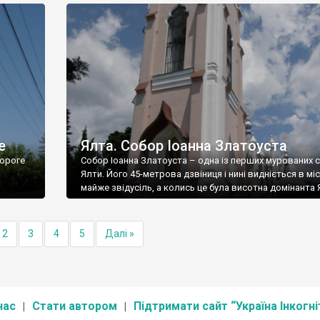
е
Ялта. Собор Іоанна Златоуста
ороге
Собор Іоанна Златоуста – одна із перших мурованих 
Ялти. Його 45-метрова дзвіниця і нині видніється в міс
майже звідусіль, а колись це була висотна домінанта 
2
3
4
5
Далі »
нас
Стати автором
Підтримати сайт “Україна Інкогні