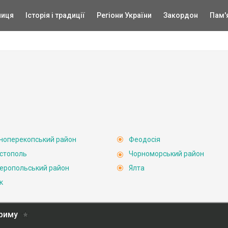
ниця
Історія і традиції
Регіони України
Закордон
Пам'
ноперекопський район
Феодосія
стополь
Чорноморський район
еропольський район
Ялта
к