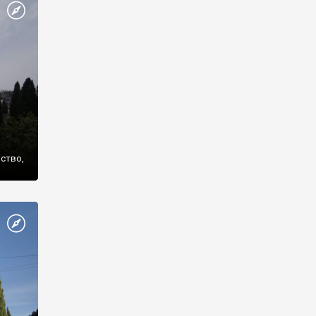
же
нство,