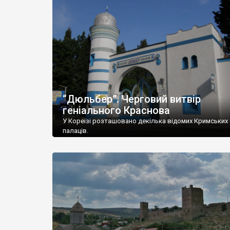
“Дюльбер”. Черговий витвір
геніального Краснова
У Кореїзі розташовано декілька відомих Кримських
палаців.