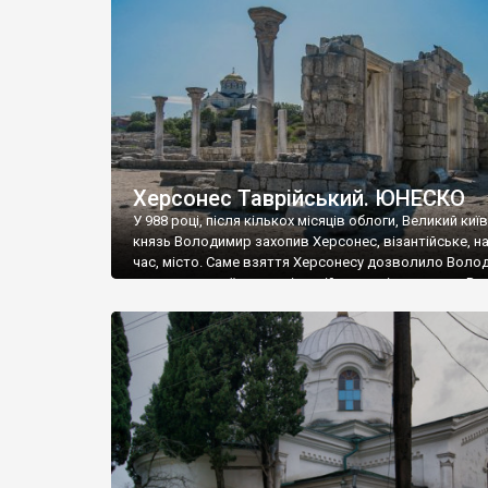
музею «Новгородський музей-заповідник» сотні арт
візантійської доби. Раритети викрадені з фондів об’
культурної спадщини ЮНЕСКО «Херсонеса Таврійсько
Офіційно – на виставку «Золото Візантії», але експер
влада в Україні вважають це лише […]
Херсонес Таврійський. ЮНЕСКО
У 988 році, після кількох місяців облоги, Великий киї
князь Володимир захопив Херсонес, візантійське, на
час, місто. Саме взяття Херсонесу дозволило Воло
диктувати свої умови візантійському імператору Вас
та одружитися з його дочкою Ганною. Цього ж року,
Херсонесі Володимир-язичник, став Василем-
християнином. А потім було Хрещення Русі. На честь
Херсонесу Таврійського названо місто […]