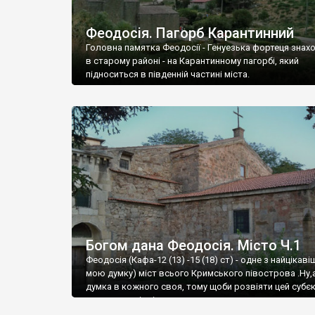
Феодосія. Пагорб Карантинний
Головна памятка Феодосії - Генуезька фортеця знах
в старому районі - на Карантинному пагорбі, який
підноситься в південній частині міста.
Богом дана Феодосія. Місто Ч.1
Феодосія (Кафа-12 (13) -15 (18) ст) - одне з найцікаві
мою думку) міст всього Кримського півострова .Ну,
думка в кожного своя, тому щоби розвіяти цей субєк
запрошую відвідати це