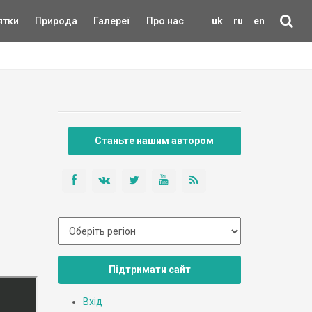
ятки
Природа
Галереї
Про нас
uk
ru
en
Станьте нашим автором
Підтримати сайт
Вхід