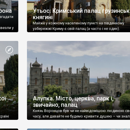
рона
Утьос. Кримський палац грузинськ
княгині
згадати
Майже у кожному населеному пункті на південному
ивезли у
узбережжі Криму є свій палац (а часто і не один).
ої
Алупка. Місто, церква, парк і,
звичайно, палац
Князь Воронцов був чи не найвідомішою людиною св
раїні
часу, але давайте не будемо кривити душею – чи знал
це прізвище до відвідин Алупки? Мабуть все таки ні.