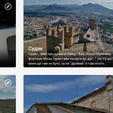
Судак
Судак... Вже чую крики в спину: "Ааа, попса! Муляжна
фортеця! Місце,туристами затерте до дір!..." Но то шо
мене ще там не було, ну не "дірявив" я там нічого...
принаймні до цього літа.