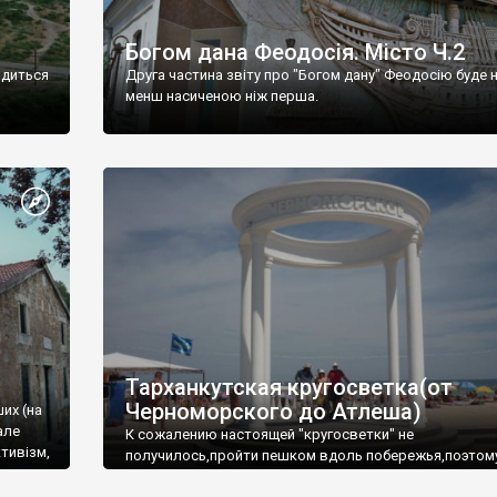
Богом дана Феодосія. Місто Ч.2
одиться
Друга частина звіту про "Богом дану" Феодосію буде 
менш насиченою ніж перша.
Тарханкутская кругосветка(от
Черноморского до Атлеша)
ших (на
але
К сожалению настоящей "кругосветки" не
тивізм,
получилось,пройти пешком вдоль побережья,поэтом
совершали радиальные вылазки из Оленевки.