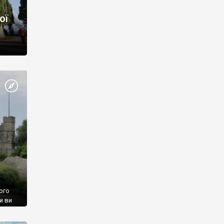
ої
ого
и ви