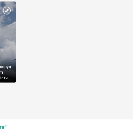
споруд
ті
Ялти.
та”