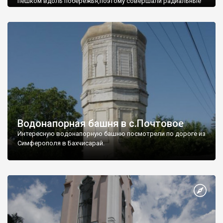
пешком вдоль побережья,поэтому совершали радиальные
вылазки из Оленевки.
Водонапорная башня в с.Почтовое
Интересную водонапорную башню посмотрели по дороге из
Симферополя в Бахчисарай.