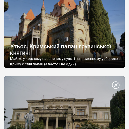
Утьос. Кримський палац грузинської
княгині
Майже у кожному населеному пункті на південному узбережжі
Криму є свій палац (а часто і не один).