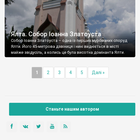
Ялта. Собор Іоанна Златоуста
Собор Іоанна Златоуста – одна із перших мурованих споруд
Ялти. Його 45-метрова дзвіниця і нині видніється в місті
майже звідусіль, а колись це була висотна домінанта Ялти.
1
2
3
4
5
Далі »
Станьте нашим автором