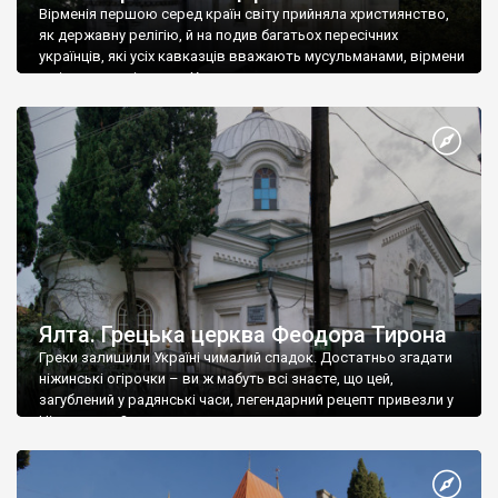
Вірменія першою серед країн світу прийняла християнство,
як державну релігію, й на подив багатьох пересічних
українців, які усіх кавказців вважають мусульманами, вірмени
є відданими вірянами Христа
Ялта. Грецька церква Феодора Тирона
Греки залишили Україні чималий спадок. Достатньо згадати
ніжинські огірочки – ви ж мабуть всі знаєте, що цей,
загублений у радянські часи, легендарний рецепт привезли у
Ніжин греки?