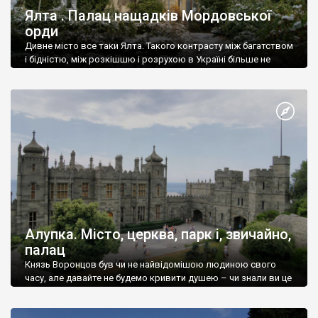
Ялта . Палац нащадків Мордовської
орди
Дивне місто все таки Ялта. Такого контрасту між багатством
і бідністю, між розкішшю і розрухою в Україні більше не
знайдеш.
Алупка. Місто, церква, парк і, звичайно,
палац
Князь Воронцов був чи не найвідомішою людиною свого
часу, але давайте не будемо кривити душею – чи знали ви це
прізвище до відвідин Алупки? Мабуть все таки ні.