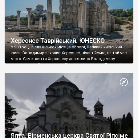
Херсонес Таврійський. ЮНЕСКО
У 988 році, після кількох місяців облоги, Великий київський
князь Володимир захопив Херсонес, візантійське, на той час,
місто. Саме взяття Херсонесу дозволило Володимиру
диктувати свої умови візантійському імператору Василю ІІ, та
одружитися з його дочкою Ганною. Цього ж року, в
Херсонесі Володимир-язичник, став Василем-християнином.
А потім було Хрещення Русі. На честь Херсонесу Таврійського
названо місто […]
Ялта. Вірменська церква Святої Ріпсіме