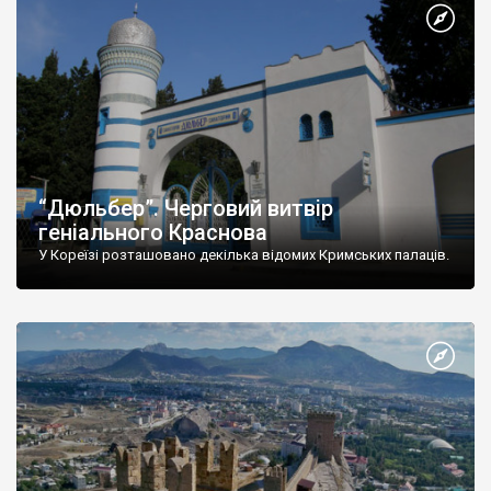
“Дюльбер”. Черговий витвір
геніального Краснова
У Кореїзі розташовано декілька відомих Кримських палаців.