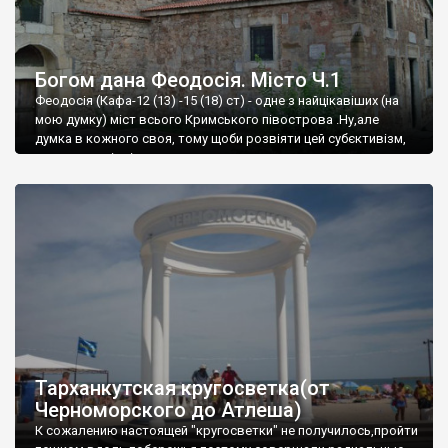
Богом дана Феодосія. Місто Ч.1
Феодосія (Кафа-12 (13) -15 (18) ст) - одне з найцікавіших (на
мою думку) міст всього Кримського півострова .Ну,але
думка в кожного своя, тому щоби розвіяти цей субєктивізм,
запрошую відвідати це
Тарханкутская кругосветка(от
Черноморского до Атлеша)
К сожалению настоящей "кругосветки" не получилось,пройти