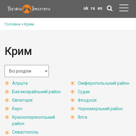
uk
ru
en
Головна
>
Крим
Крим
Алушта
Сімферопольський район
Бахчисарайський район
Судак
Євпаторія
Феодосія
Керч
Чорноморський район
Красноперекопський
Ялта
район
Севастополь