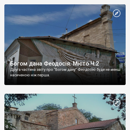
Богом дана Феодосія. Місто Ч.2
Друга частина звіту про "Богом дану" Феодосію буде не менш
насиченою ніж перша.