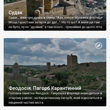
Судак
Судак... Вже чую крики в спину: "Ааа, попса! Муляжна фортеця!
Місце,туристами затерте до дір!..." Но то шо? А мене ще там
не було, ну не "дірявив" я там нічого... принаймні до цього літа.
Феодосія. Пагорб Карантинний
Головна памятка Феодосії - Генуезька фортеця знаходиться в
старому районі - на Карантинному пагорбі, який підноситься в
південній частині міста.