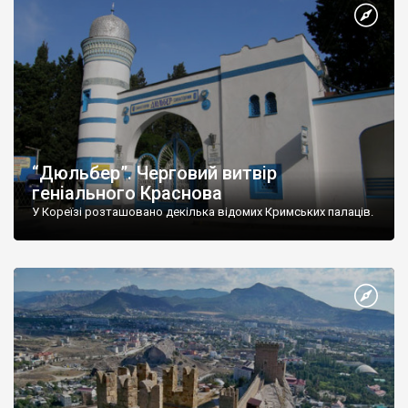
“Дюльбер”. Черговий витвір
геніального Краснова
У Кореїзі розташовано декілька відомих Кримських палаців.