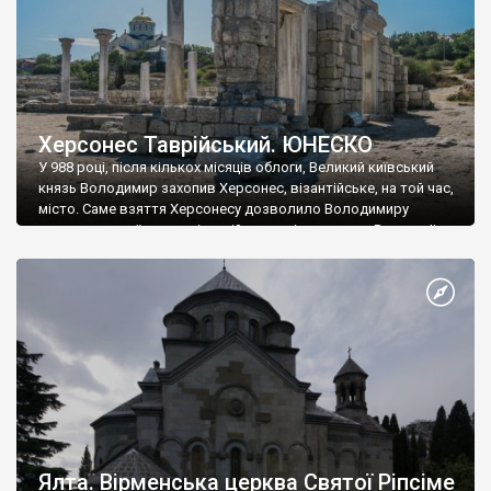
Херсонес Таврійський. ЮНЕСКО
У 988 році, після кількох місяців облоги, Великий київський
князь Володимир захопив Херсонес, візантійське, на той час,
місто. Саме взяття Херсонесу дозволило Володимиру
диктувати свої умови візантійському імператору Василю ІІ, та
одружитися з його дочкою Ганною. Цього ж року, в
Херсонесі Володимир-язичник, став Василем-християнином.
А потім було Хрещення Русі. На честь Херсонесу Таврійського
названо місто […]
Ялта. Вірменська церква Святої Ріпсіме