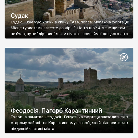
Судак
Судак... Вже чую крики в спину: "Ааа, попса! Муляжна фортеця!
Місце,туристами затерте до дір!..." Но то шо? А мене ще там
не було, ну не "дірявив" я там нічого... принаймні до цього літа.
Феодосія. Пагорб Карантинний
Головна памятка Феодосії - Генуезька фортеця знаходиться в
старому районі - на Карантинному пагорбі, який підноситься в
південній частині міста.