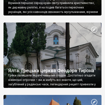
Вірменія першою серед країн світу прийняла християнство,
як державну релігію, й на подив багатьох пересічних
українців, які усіх кавказців вважають мусульманами, вірмени
є відданими вірянами Христа
Ялта. Грецька церква Феодора Тирона
Греки залишили Україні чималий спадок. Достатньо згадати
ніжинські огірочки – ви ж мабуть всі знаєте, що цей,
загублений у радянські часи, легендарний рецепт привезли у
Ніжин греки?