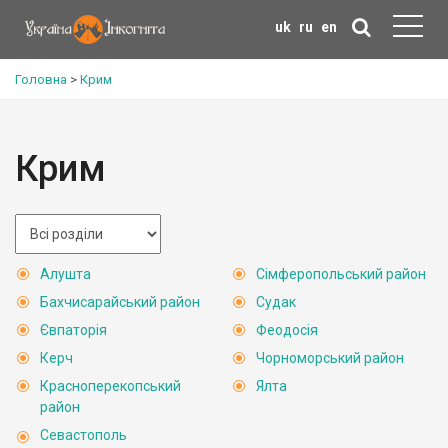
uk
ru
en
Головна
>
Крим
Крим
Алушта
Сімферопольський район
Бахчисарайський район
Судак
Євпаторія
Феодосія
Керч
Чорноморський район
Красноперекопський
Ялта
район
Севастополь