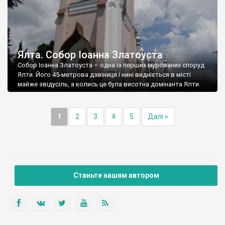
Ялта. Собор Іоанна Златоуста
Собор Іоанна Златоуста – одна із перших мурованих споруд
Ялти. Його 45-метрова дзвіниця і нині видніється в місті
майже звідусіль, а колись це була висотна домінанта Ялти.
1
2
3
4
5
Далі »
Станьте нашим автором