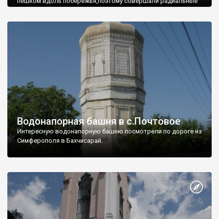
пешком вдоль побережья,поэтому совершали радиальные
вылазки из Оленевки.
Водонапорная башня в с.Почтовое
Интересную водонапорную башню посмотрели по дороге из
Симферополя в Бахчисарай.