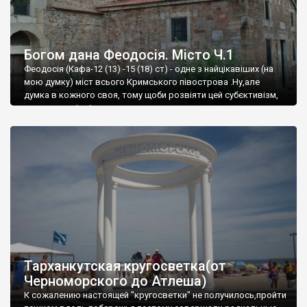
Богом дана Феодосія. Місто Ч.1
Феодосія (Кафа-12 (13) -15 (18) ст) - одне з найцікавіших (на
мою думку) міст всього Кримського півострова .Ну,але
думка в кожного своя, тому щоби розвіяти цей субєктивізм,
запрошую відвідати це
Тарханкутская кругосветка(от
Черноморского до Атлеша)
К сожалению настоящей "кругосветки" не получилось,пройти