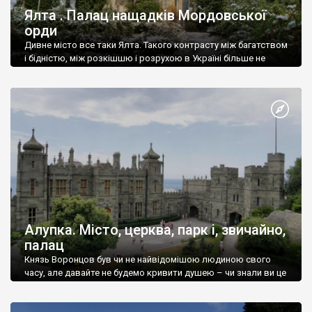
Ялта . Палац нащадків Мордовської
орди
Дивне місто все таки Ялта. Такого контрасту між багатством
і бідністю, між розкішшю і розрухою в Україні більше не
знайдеш.
Алупка. Місто, церква, парк і, звичайно,
палац
Князь Воронцов був чи не найвідомішою людиною свого
часу, але давайте не будемо кривити душею – чи знали ви це
прізвище до відвідин Алупки? Мабуть все таки ні.