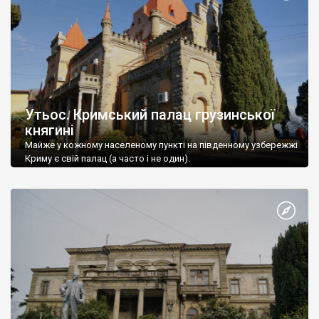
Утьос. Кримський палац грузинської
княгині
Майже у кожному населеному пункті на південному узбережжі
Криму є свій палац (а часто і не один).