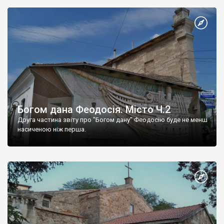
Богом дана Феодосія. Місто Ч.2
Друга частина звіту про "Богом дану" Феодосію буде не менш
насиченою ніж перша.