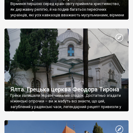
Вірменія першою серед країн світу прийняла християнство,
як державну релігію, й на подив багатьох пересічних
українців, які усіх кавказців вважають мусульманами, вірмени
є відданими вірянами Христа
Ялта. Грецька церква Феодора Тирона
Греки залишили Україні чималий спадок. Достатньо згадати
ніжинські огірочки – ви ж мабуть всі знаєте, що цей,
загублений у радянські часи, легендарний рецепт привезли у
Ніжин греки?