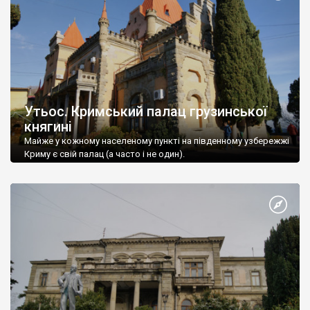
Утьос. Кримський палац грузинської
княгині
Майже у кожному населеному пункті на південному узбережжі
Криму є свій палац (а часто і не один).