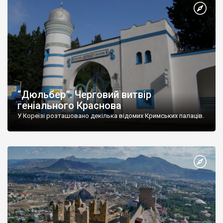
“Дюльбер”. Черговий витвір
геніального Краснова
У Кореїзі розташовано декілька відомих Кримських палаців.