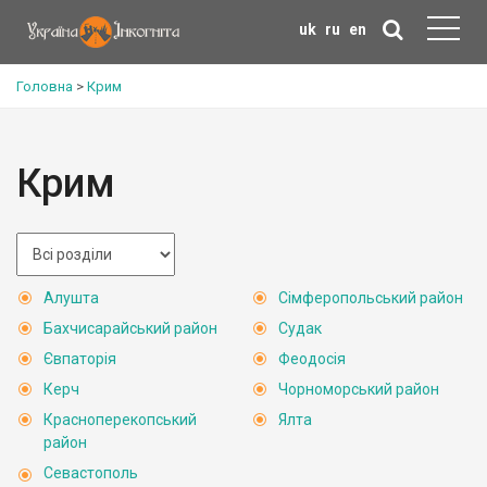
uk
ru
en
Головна
>
Крим
Крим
Алушта
Сімферопольський район
Бахчисарайський район
Судак
Євпаторія
Феодосія
Керч
Чорноморський район
Красноперекопський
Ялта
район
Севастополь