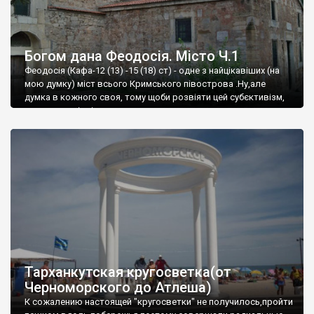
Богом дана Феодосія. Місто Ч.1
Феодосія (Кафа-12 (13) -15 (18) ст) - одне з найцікавіших (на
мою думку) міст всього Кримського півострова .Ну,але
думка в кожного своя, тому щоби розвіяти цей субєктивізм,
запрошую відвідати це
Тарханкутская кругосветка(от
Черноморского до Атлеша)
К сожалению настоящей "кругосветки" не получилось,пройти