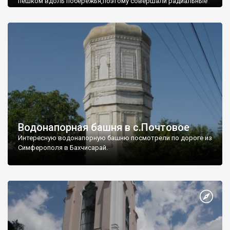
пешком вдоль побережья,поэтому совершали радиальные
вылазки из Оленевки.
Водонапорная башня в с.Почтовое
Интересную водонапорную башню посмотрели по дороге из
Симферополя в Бахчисарай.