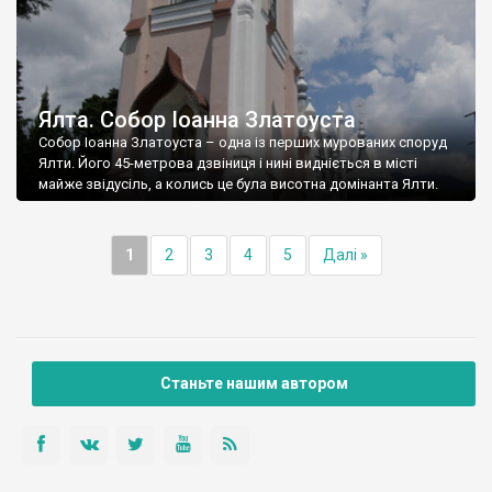
Ялта. Собор Іоанна Златоуста
Собор Іоанна Златоуста – одна із перших мурованих споруд
Ялти. Його 45-метрова дзвіниця і нині видніється в місті
майже звідусіль, а колись це була висотна домінанта Ялти.
1
2
3
4
5
Далі »
Станьте нашим автором