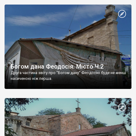
Богом дана Феодосія. Місто Ч.2
Друга частина звіту про "Богом дану" Феодосію буде не менш
насиченою ніж перша.