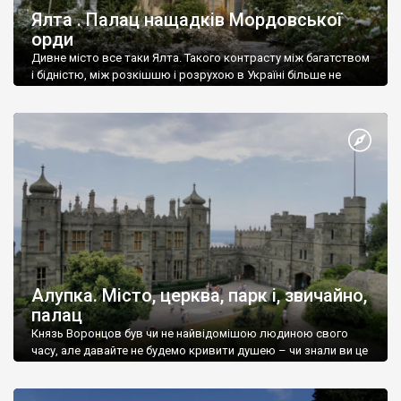
Ялта . Палац нащадків Мордовської
орди
Дивне місто все таки Ялта. Такого контрасту між багатством
і бідністю, між розкішшю і розрухою в Україні більше не
знайдеш.
Алупка. Місто, церква, парк і, звичайно,
палац
Князь Воронцов був чи не найвідомішою людиною свого
часу, але давайте не будемо кривити душею – чи знали ви це
прізвище до відвідин Алупки? Мабуть все таки ні.