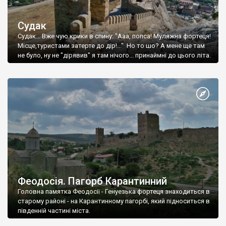
Судак
Судак... Вже чую крики в спину: "Ааа, попса! Муляжна фортеця!
Місце,туристами затерте до дір!..." Но то шо? А мене ще там
не було, ну не "дірявив" я там нічого... принаймні до цього літа.
Феодосія. Пагорб Карантинний
Головна памятка Феодосії - Генуезька фортеця знаходиться в
старому районі - на Карантинному пагорбі, який підноситься в
південній частині міста.