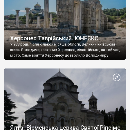
Херсонес Таврійський. ЮНЕСКО
У 988 році, після кількох місяців облоги, Великий київський
князь Володимир захопив Херсонес, візантійське, на той час,
місто. Саме взяття Херсонесу дозволило Володимиру
диктувати свої умови візантійському імператору Василю ІІ, та
одружитися з його дочкою Ганною. Цього ж року, в
Херсонесі Володимир-язичник, став Василем-християнином.
А потім було Хрещення Русі. На честь Херсонесу Таврійського
названо місто […]
Ялта. Вірменська церква Святої Ріпсіме