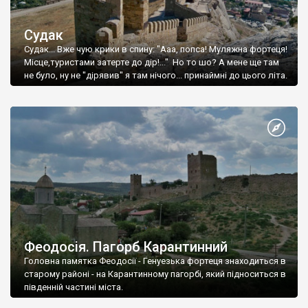
Судак
Судак... Вже чую крики в спину: "Ааа, попса! Муляжна фортеця!
Місце,туристами затерте до дір!..." Но то шо? А мене ще там
не було, ну не "дірявив" я там нічого... принаймні до цього літа.
Феодосія. Пагорб Карантинний
Головна памятка Феодосії - Генуезька фортеця знаходиться в
старому районі - на Карантинному пагорбі, який підноситься в
південній частині міста.