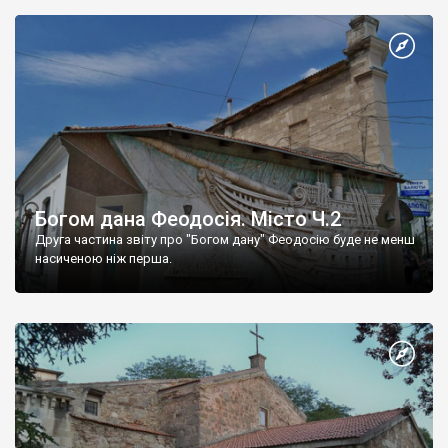
Богом дана Феодосія. Місто Ч.2
Друга частина звіту про "Богом дану" Феодосію буде не менш
насиченою ніж перша.