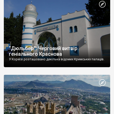
“Дюльбер”. Черговий витвір
геніального Краснова
У Кореїзі розташовано декілька відомих Кримських палаців.