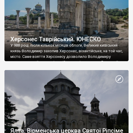
Херсонес Таврійський. ЮНЕСКО
У 988 році, після кількох місяців облоги, Великий київський
князь Володимир захопив Херсонес, візантійське, на той час,
місто. Саме взяття Херсонесу дозволило Володимиру
диктувати свої умови візантійському імператору Василю ІІ, та
одружитися з його дочкою Ганною. Цього ж року, в
Херсонесі Володимир-язичник, став Василем-християнином.
А потім було Хрещення Русі. На честь Херсонесу Таврійського
названо місто […]
Ялта. Вірменська церква Святої Ріпсіме