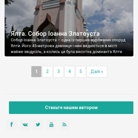
Ялта. Собор Іоанна Златоуста
Собор Іоанна Златоуста – одна із перших мурованих споруд
Ялти. Його 45-метрова дзвіниця і нині видніється в місті
майже звідусіль, а колись це була висотна домінанта Ялти.
1
2
3
4
5
Далі »
Станьте нашим автором