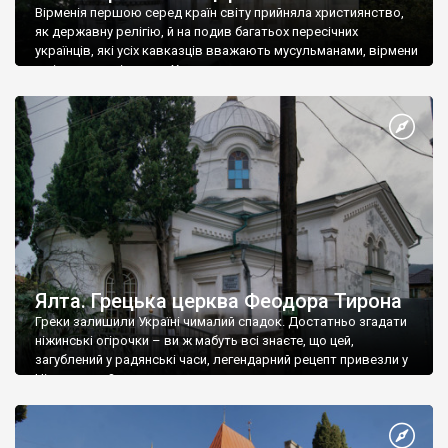
Вірменія першою серед країн світу прийняла християнство,
як державну релігію, й на подив багатьох пересічних
українців, які усіх кавказців вважають мусульманами, вірмени
є відданими вірянами Христа
Ялта. Грецька церква Феодора Тирона
Греки залишили Україні чималий спадок. Достатньо згадати
ніжинські огірочки – ви ж мабуть всі знаєте, що цей,
загублений у радянські часи, легендарний рецепт привезли у
Ніжин греки?