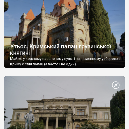
Утьос. Кримський палац грузинської
княгині
Майже у кожному населеному пункті на південному узбережжі
Криму є свій палац (а часто і не один).