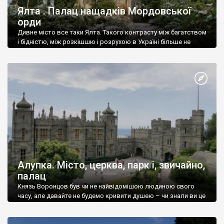
Ялта . Палац нащадків Мордовської
орди
Дивне місто все таки Ялта. Такого контрасту між багатством
і бідністю, між розкішшю і розрухою в Україні більше не
знайдеш.
Алупка. Місто, церква, парк і, звичайно,
палац
Князь Воронцов був чи не найвідомішою людиною свого
часу, але давайте не будемо кривити душею – чи знали ви це
прізвище до відвідин Алупки? Мабуть все таки ні.