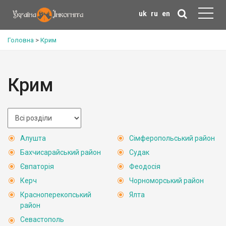
uk
ru
en
Головна
>
Крим
Крим
Алушта
Сімферопольський район
Бахчисарайський район
Судак
Євпаторія
Феодосія
Керч
Чорноморський район
Красноперекопський
Ялта
район
Севастополь