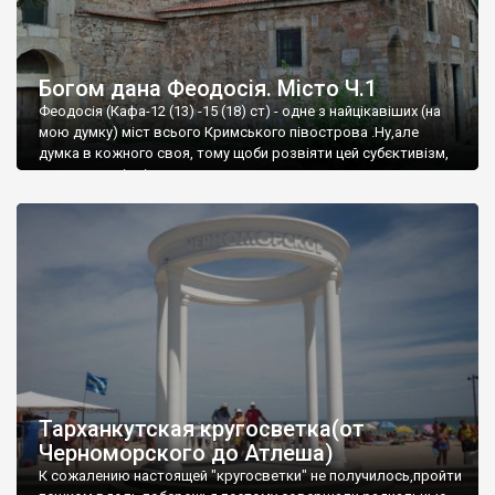
Богом дана Феодосія. Місто Ч.1
Феодосія (Кафа-12 (13) -15 (18) ст) - одне з найцікавіших (на
мою думку) міст всього Кримського півострова .Ну,але
думка в кожного своя, тому щоби розвіяти цей субєктивізм,
запрошую відвідати це
Тарханкутская кругосветка(от
Черноморского до Атлеша)
К сожалению настоящей "кругосветки" не получилось,пройти