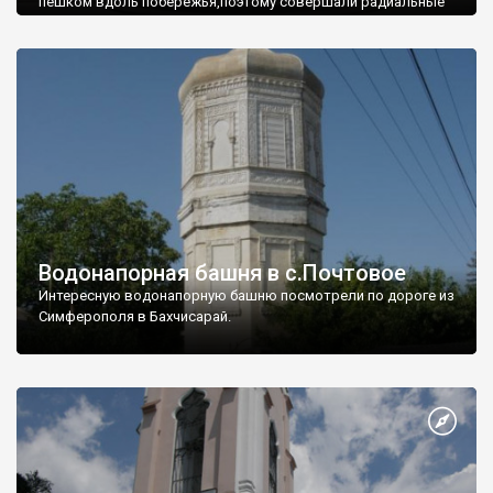
пешком вдоль побережья,поэтому совершали радиальные
вылазки из Оленевки.
Водонапорная башня в с.Почтовое
Интересную водонапорную башню посмотрели по дороге из
Симферополя в Бахчисарай.