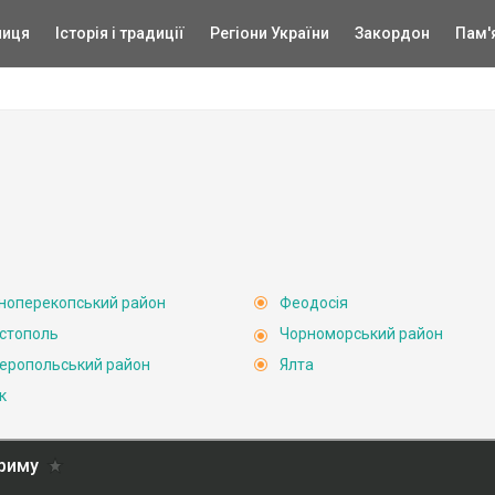
ниця
Історія і традиції
Регіони України
Закордон
Пам'
ноперекопський район
Феодосія
стополь
Чорноморський район
еропольський район
Ялта
к