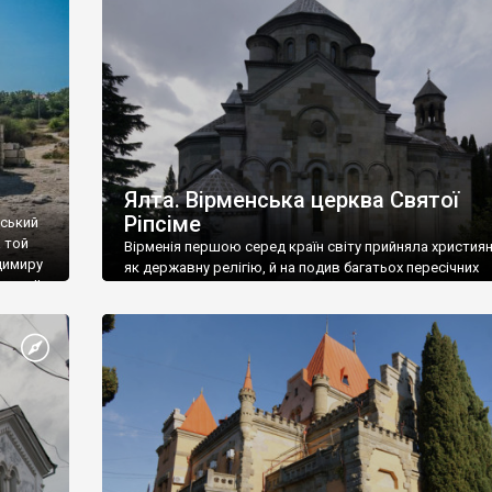
ефактів
називаються «повстяками» (postaki)…” “Вино. Крим
єкту
виробляє відмінне вино і його вдосталь: воно все ду
го».
легке біле і дуже […]
ти та
Ялта. Вірменська церква Святої
Ріпсіме
вський
 той
Вірменія першою серед країн світу прийняла христия
димиру
як державну релігію, й на подив багатьох пересічних
илю ІІ,
українців, які усіх кавказців вважають мусульманами,
 в
вірмени є відданими вірянами Христа