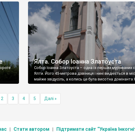
е
Ялта. Собор Іоанна Златоуста
ороге
Собор Іоанна Златоуста – одна із перших мурованих 
Ялти. Його 45-метрова дзвіниця і нині видніється в міс
майже звідусіль, а колись це була висотна домінанта 
2
3
4
5
Далі »
нас
Стати автором
Підтримати сайт “Україна Інкогні