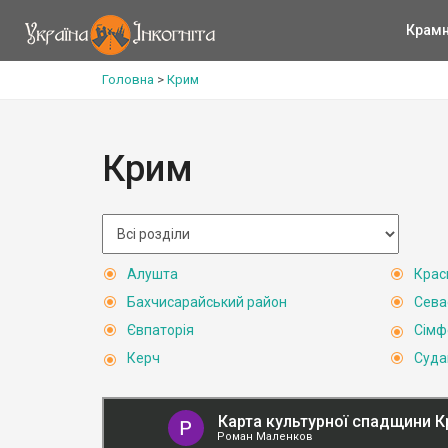
Крам
Головна
>
Крим
Крим
Алушта
Крас
Бахчисарайський район
Сева
Євпаторія
Сімф
Керч
Суда