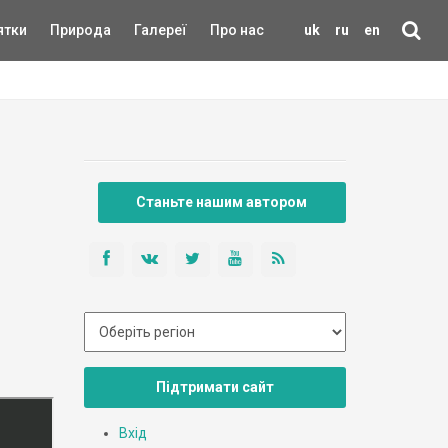
ятки
Природа
Галереї
Про нас
uk
ru
en
Станьте нашим автором
Підтримати сайт
Вхід