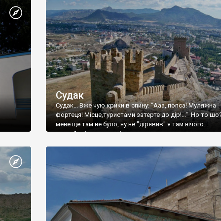
Судак
Судак... Вже чую крики в спину: "Ааа, попса! Муляжна
фортеця! Місце,туристами затерте до дір!..." Но то шо
мене ще там не було, ну не "дірявив" я там нічого...
принаймні до цього літа.