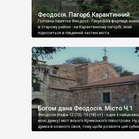
Феодосія. Пагорб Карантинний
Головна памятка Феодосії - Генуезька фортеця знах
в старому районі - на Карантинному пагорбі, який
підноситься в південній частині міста.
Богом дана Феодосія. Місто Ч.1
Феодосія (Кафа-12 (13) -15 (18) ст) - одне з найцікаві
мою думку) міст всього Кримського півострова .Ну,
думка в кожного своя, тому щоби розвіяти цей субєк
запрошую відвідати це