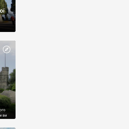
ої
ого
и ви