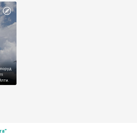
споруд
ті
Ялти.
та”