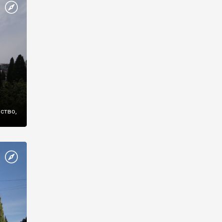
же
нство,