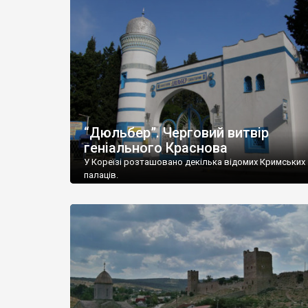
“Дюльбер”. Черговий витвір
геніального Краснова
У Кореїзі розташовано декілька відомих Кримських
палаців.