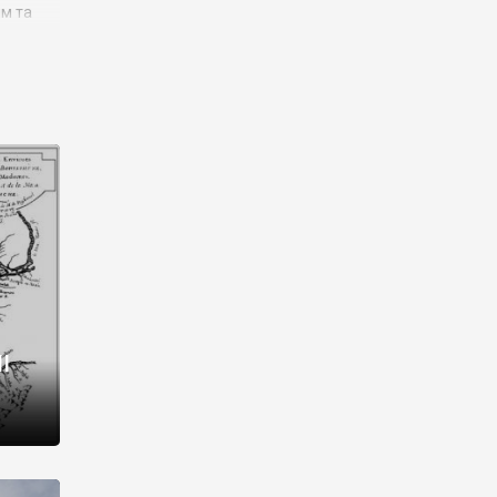
им та
ора і
є
го типу,
ей-
рний
ста:
 райони
від 2
I
і,
рукти,
 котрі