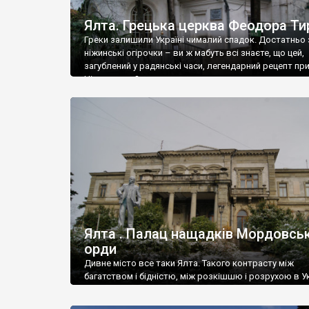
Ялта. Грецька церква Феодора Ти
Греки залишили Україні чималий спадок. Достатньо 
ніжинські огірочки – ви ж мабуть всі знаєте, що цей,
загублений у радянські часи, легендарний рецепт пр
Ніжин греки?
Ялта . Палац нащадків Мордовськ
орди
Дивне місто все таки Ялта. Такого контрасту між
багатством і бідністю, між розкішшю і розрухою в Ук
більше не знайдеш.