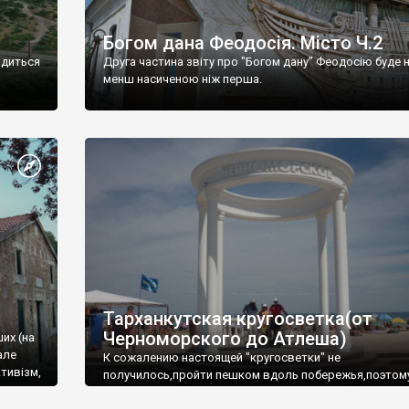
Богом дана Феодосія. Місто Ч.2
одиться
Друга частина звіту про "Богом дану" Феодосію буде 
менш насиченою ніж перша.
Тарханкутская кругосветка(от
Черноморского до Атлеша)
ших (на
але
К сожалению настоящей "кругосветки" не
тивізм,
получилось,пройти пешком вдоль побережья,поэтом
совершали радиальные вылазки из Оленевки.