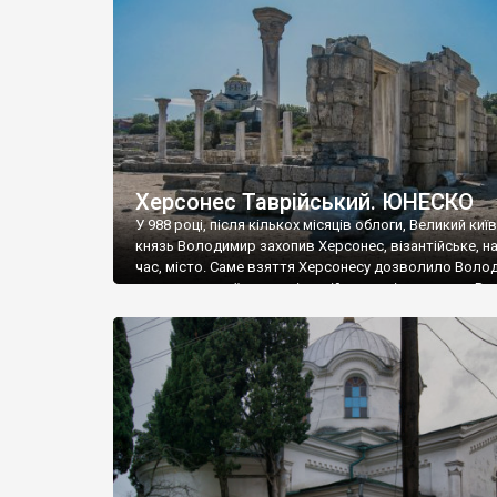
музею «Новгородський музей-заповідник» сотні арт
візантійської доби. Раритети викрадені з фондів об’
культурної спадщини ЮНЕСКО «Херсонеса Таврійсько
Офіційно – на виставку «Золото Візантії», але експер
влада в Україні вважають це лише […]
Херсонес Таврійський. ЮНЕСКО
У 988 році, після кількох місяців облоги, Великий киї
князь Володимир захопив Херсонес, візантійське, на
час, місто. Саме взяття Херсонесу дозволило Воло
диктувати свої умови візантійському імператору Вас
та одружитися з його дочкою Ганною. Цього ж року,
Херсонесі Володимир-язичник, став Василем-
християнином. А потім було Хрещення Русі. На честь
Херсонесу Таврійського названо місто […]