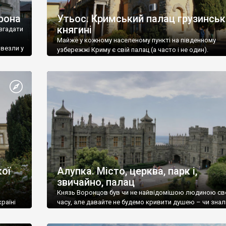
рона
Утьос. Кримський палац грузинськ
княгині
згадати
Майже у кожному населеному пункті на південному
ивезли у
узбережжі Криму є свій палац (а часто і не один).
ої
Алупка. Місто, церква, парк і,
звичайно, палац
Князь Воронцов був чи не найвідомішою людиною св
раїні
часу, але давайте не будемо кривити душею – чи знал
це прізвище до відвідин Алупки? Мабуть все таки ні.