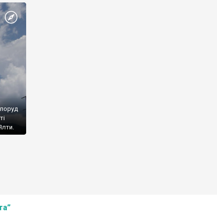
споруд
ті
Ялти.
та”