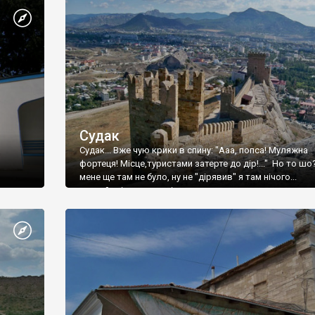
Судак
Судак... Вже чую крики в спину: "Ааа, попса! Муляжна
фортеця! Місце,туристами затерте до дір!..." Но то шо
мене ще там не було, ну не "дірявив" я там нічого...
принаймні до цього літа.