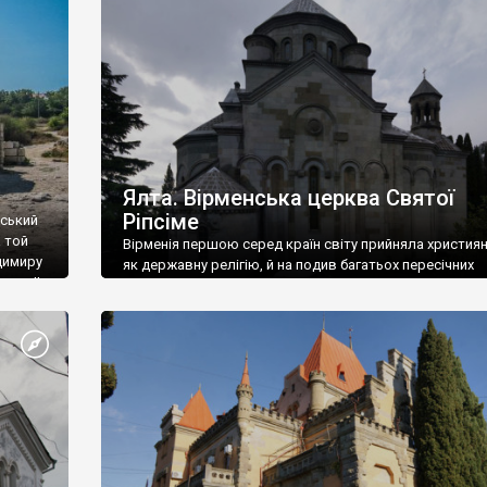
ефактів
називаються «повстяками» (postaki)…” “Вино. Крим
єкту
виробляє відмінне вино і його вдосталь: воно все ду
го».
легке біле і дуже […]
ти та
Ялта. Вірменська церква Святої
Ріпсіме
вський
 той
Вірменія першою серед країн світу прийняла христия
димиру
як державну релігію, й на подив багатьох пересічних
илю ІІ,
українців, які усіх кавказців вважають мусульманами,
 в
вірмени є відданими вірянами Христа