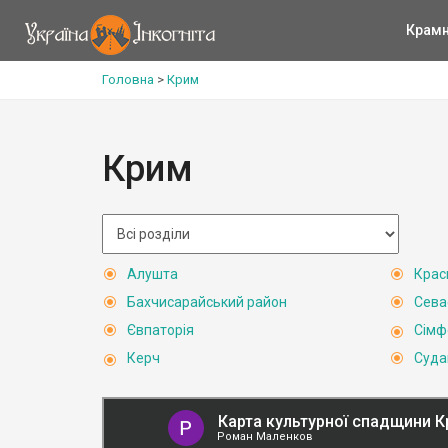
Крам
Головна
>
Крим
Крим
Алушта
Крас
Бахчисарайський район
Сева
Євпаторія
Сімф
Керч
Суда