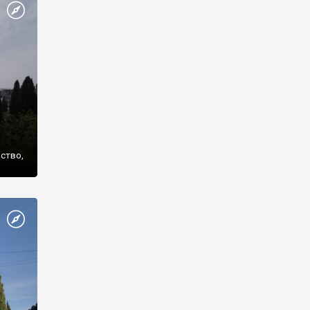
же
нство,