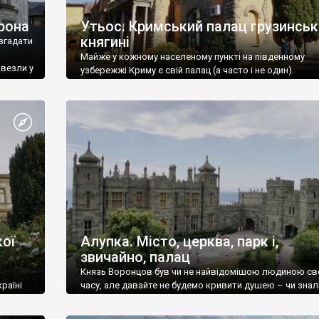
рона
Утьос. Кримський палац грузинськ
княгині
згадати
Майже у кожному населеному пункті на південному
ивезли у
узбережжі Криму є свій палац (а часто і не один).
ої
Алупка. Місто, церква, парк і,
звичайно, палац
Князь Воронцов був чи не найвідомішою людиною св
раїні
часу, але давайте не будемо кривити душею – чи знал
це прізвище до відвідин Алупки? Мабуть все таки ні.