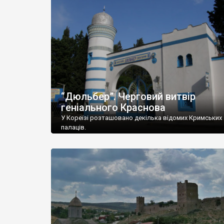
“Дюльбер”. Черговий витвір
геніального Краснова
У Кореїзі розташовано декілька відомих Кримських
палаців.