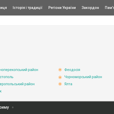
ниця
Історія і традиції
Регіони України
Закордон
Пам'
ноперекопський район
Феодосія
стополь
Чорноморський район
еропольський район
Ялта
к