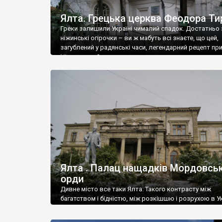
Ялта. Грецька церква Феодора Ти
Греки залишили Україні чималий спадок. Достатньо 
ніжинські огірочки – ви ж мабуть всі знаєте, що цей,
загублений у радянські часи, легендарний рецепт пр
Ніжин греки?
Ялта . Палац нащадків Мордовськ
орди
Дивне місто все таки Ялта. Такого контрасту між
багатством і бідністю, між розкішшю і розрухою в Ук
більше не знайдеш.