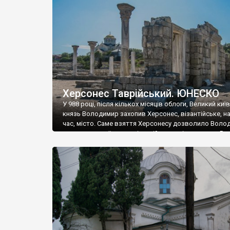
музею «Новгородський музей-заповідник» сотні арт
візантійської доби. Раритети викрадені з фондів об’
культурної спадщини ЮНЕСКО «Херсонеса Таврійсько
Офіційно – на виставку «Золото Візантії», але експер
влада в Україні вважають це лише […]
Херсонес Таврійський. ЮНЕСКО
У 988 році, після кількох місяців облоги, Великий киї
князь Володимир захопив Херсонес, візантійське, на
час, місто. Саме взяття Херсонесу дозволило Воло
диктувати свої умови візантійському імператору Вас
та одружитися з його дочкою Ганною. Цього ж року,
Херсонесі Володимир-язичник, став Василем-
християнином. А потім було Хрещення Русі. На честь
Херсонесу Таврійського названо місто […]