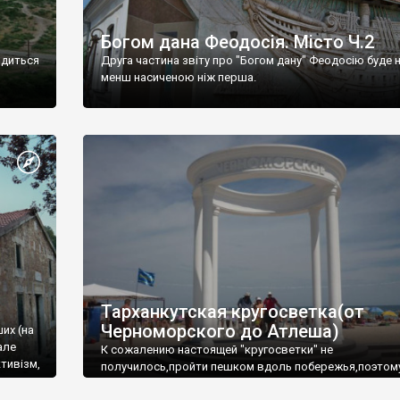
Богом дана Феодосія. Місто Ч.2
одиться
Друга частина звіту про "Богом дану" Феодосію буде 
менш насиченою ніж перша.
Тарханкутская кругосветка(от
Черноморского до Атлеша)
ших (на
але
К сожалению настоящей "кругосветки" не
тивізм,
получилось,пройти пешком вдоль побережья,поэтом
совершали радиальные вылазки из Оленевки.