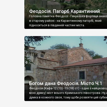
Феодосія. Пагорб Карантинний
Головна памятка Феодосії - Генуезька фортеця знах
в старому районі - на Карантинному пагорбі, який
підноситься в південній частині міста.
Богом дана Феодосія. Місто Ч.1
Феодосія (Кафа-12 (13) -15 (18) ст) - одне з найцікаві
мою думку) міст всього Кримського півострова .Ну,
думка в кожного своя, тому щоби розвіяти цей субєк
запрошую відвідати це