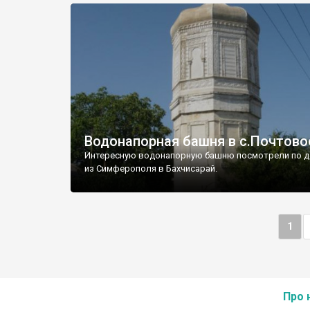
Водонапорная башня в с.Почтово
Интересную водонапорную башню посмотрели по д
из Симферополя в Бахчисарай.
1
Про 