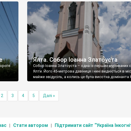
е
Ялта. Собор Іоанна Златоуста
ороге
Собор Іоанна Златоуста – одна із перших мурованих 
Ялти. Його 45-метрова дзвіниця і нині видніється в міс
майже звідусіль, а колись це була висотна домінанта 
2
3
4
5
Далі »
нас
Стати автором
Підтримати сайт “Україна Інкогні