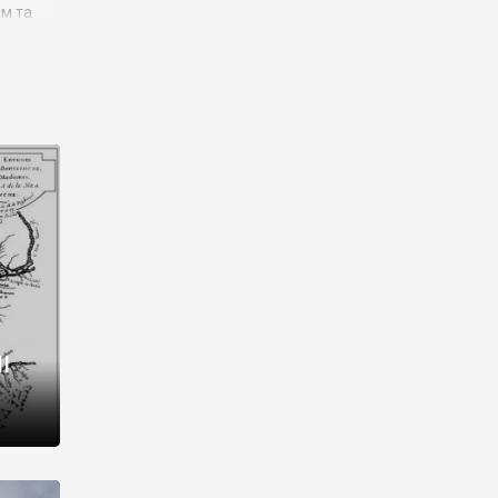
им та
ора і
є
го типу,
ей-
рний
ста:
 райони
від 2
I
і,
рукти,
 котрі