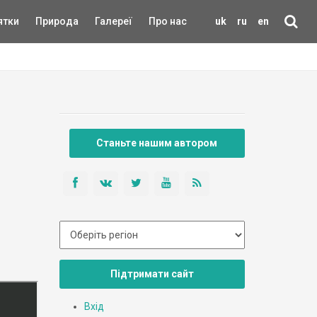
ятки
Природа
Галереї
Про нас
uk
ru
en
Станьте нашим автором
Підтримати сайт
Вхід