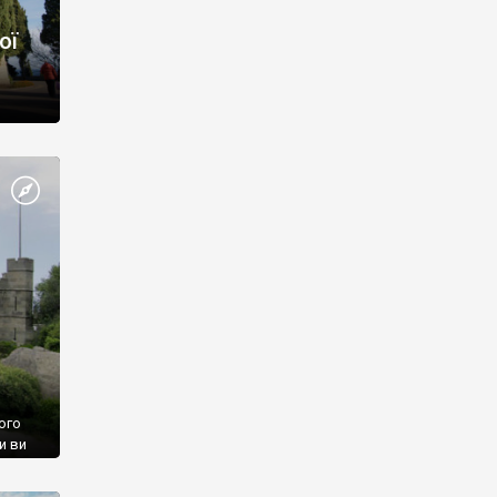
ої
ого
и ви