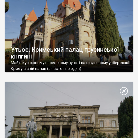
Утьос. Кримський палац грузинської
княгині
Майже у кожному населеному пункті на південному узбережжі
Криму є свій палац (а часто і не один).