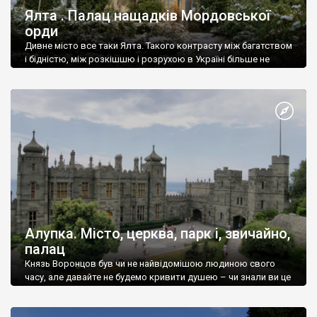
Ялта . Палац нащадків Мордовської
орди
Дивне місто все таки Ялта. Такого контрасту між багатством
і бідністю, між розкішшю і розрухою в Україні більше не
знайдеш.
Алупка. Місто, церква, парк і, звичайно,
палац
Князь Воронцов був чи не найвідомішою людиною свого
часу, але давайте не будемо кривити душею – чи знали ви це
прізвище до відвідин Алупки? Мабуть все таки ні.