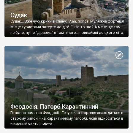
Судак
Судак... Вже чую крики в спину: "Ааа, попса! Муляжна фортеця!
Місце,туристами затерте до дір!..." Но то шо? А мене ще там
не було, ну не "дірявив" я там нічого... принаймні до цього літа.
Феодосія. Пагорб Карантинний
Головна памятка Феодосії - Генуезька фортеця знаходиться в
старому районі - на Карантинному пагорбі, який підноситься в
південній частині міста.