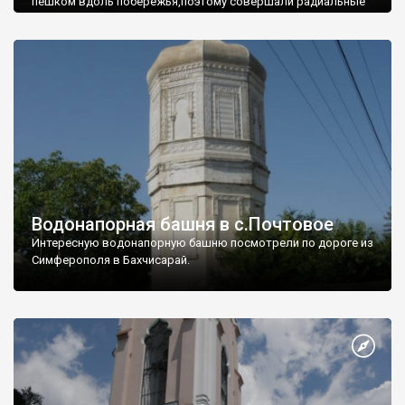
пешком вдоль побережья,поэтому совершали радиальные
вылазки из Оленевки.
Водонапорная башня в с.Почтовое
Интересную водонапорную башню посмотрели по дороге из
Симферополя в Бахчисарай.