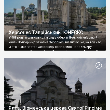
Херсонес Таврійський. ЮНЕСКО
У 988 році, після кількох місяців облоги, Великий київський
князь Володимир захопив Херсонес, візантійське, на той час,
місто. Саме взяття Херсонесу дозволило Володимиру
диктувати свої умови візантійському імператору Василю ІІ, та
одружитися з його дочкою Ганною. Цього ж року, в
Херсонесі Володимир-язичник, став Василем-християнином.
А потім було Хрещення Русі. На честь Херсонесу Таврійського
названо місто […]
Ялта. Вірменська церква Святої Ріпсіме