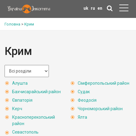
uk
ru
en
Головна
>
Крим
Крим
Алушта
Сімферопольський район
Бахчисарайський район
Судак
Євпаторія
Феодосія
Керч
Чорноморський район
Красноперекопський
Ялта
район
Севастополь