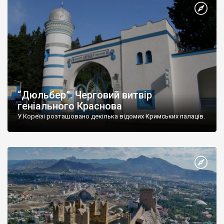
“Дюльбер”. Черговий витвір
геніального Краснова
У Кореїзі розташовано декілька відомих Кримських палаців.