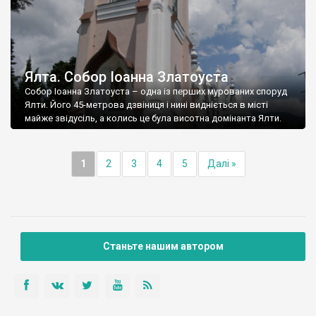
Ялта. Собор Іоанна Златоуста
Собор Іоанна Златоуста – одна із перших мурованих споруд
Ялти. Його 45-метрова дзвіниця і нині видніється в місті
майже звідусіль, а колись це була висотна домінанта Ялти.
1
2
3
4
5
Далі »
Станьте нашим автором