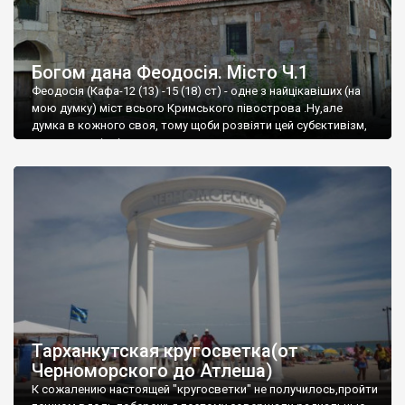
Богом дана Феодосія. Місто Ч.1
Феодосія (Кафа-12 (13) -15 (18) ст) - одне з найцікавіших (на
мою думку) міст всього Кримського півострова .Ну,але
думка в кожного своя, тому щоби розвіяти цей субєктивізм,
запрошую відвідати це
Тарханкутская кругосветка(от
Черноморского до Атлеша)
К сожалению настоящей "кругосветки" не получилось,пройти