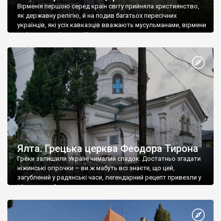
Вірменія першою серед країн світу прийняла християнство,
як державну релігію, й на подив багатьох пересічних
українців, які усіх кавказців вважають мусульманами, вірмени
є відданими вірянами Христа
Ялта. Грецька церква Феодора Тирона
Греки залишили Україні чималий спадок. Достатньо згадати
ніжинські огірочки – ви ж мабуть всі знаєте, що цей,
загублений у радянські часи, легендарний рецепт привезли у
Ніжин греки?