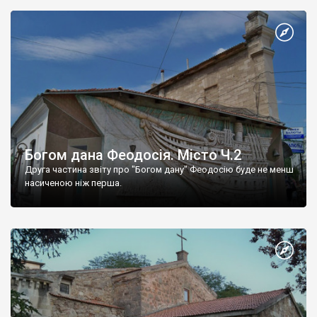
Богом дана Феодосія. Місто Ч.2
Друга частина звіту про "Богом дану" Феодосію буде не менш
насиченою ніж перша.