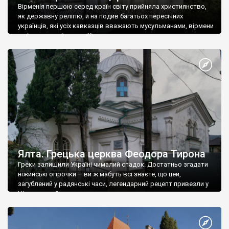
Вірменія першою серед країн світу прийняла християнство,
як державну релігію, й на подив багатьох пересічних
українців, які усіх кавказців вважають мусульманами, вірмени
є відданими вірянами Христа
Ялта. Грецька церква Феодора Тирона
Греки залишили Україні чималий спадок. Достатньо згадати
ніжинські огірочки – ви ж мабуть всі знаєте, що цей,
загублений у радянські часи, легендарний рецепт привезли у
Ніжин греки?