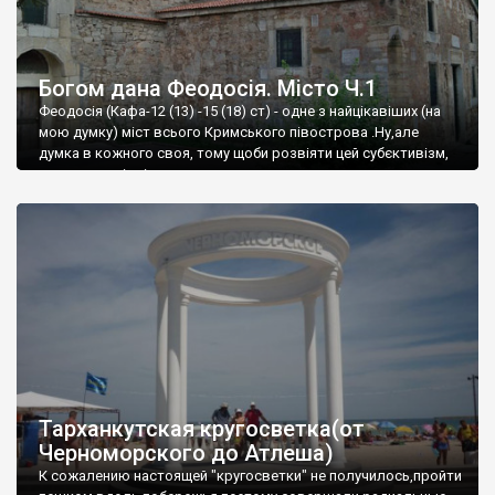
Богом дана Феодосія. Місто Ч.1
Феодосія (Кафа-12 (13) -15 (18) ст) - одне з найцікавіших (на
мою думку) міст всього Кримського півострова .Ну,але
думка в кожного своя, тому щоби розвіяти цей субєктивізм,
запрошую відвідати це
Тарханкутская кругосветка(от
Черноморского до Атлеша)
К сожалению настоящей "кругосветки" не получилось,пройти