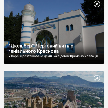
“Дюльбер”. Черговий витвір
геніального Краснова
У Кореїзі розташовано декілька відомих Кримських палаців.