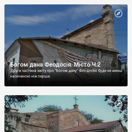
Богом дана Феодосія. Місто Ч.2
Друга частина звіту про "Богом дану" Феодосію буде не менш
насиченою ніж перша.