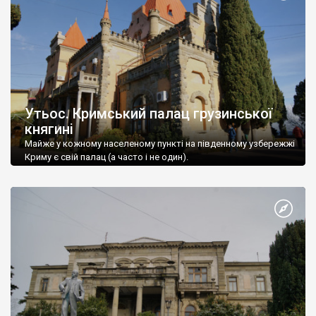
Утьос. Кримський палац грузинської
княгині
Майже у кожному населеному пункті на південному узбережжі
Криму є свій палац (а часто і не один).