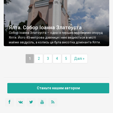
Ялта. Собор Іоанна Златоуста
Собор Іоанна Златоуста – одна із перших мурованих споруд
Ялти. Його 45-метрова дзвіниця і нині видніється в місті
майже звідусіль, а колись це була висотна домінанта Ялти.
1
2
3
4
5
Далі »
Станьте нашим автором