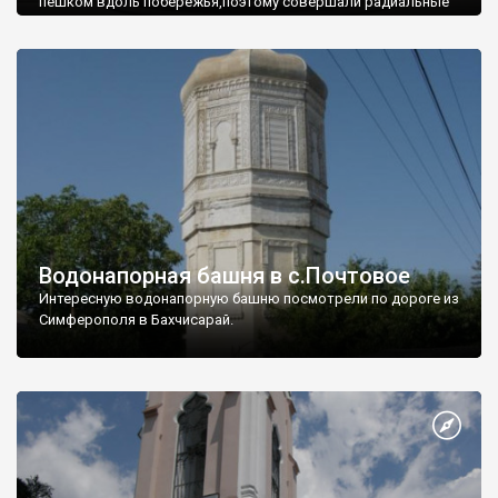
пешком вдоль побережья,поэтому совершали радиальные
вылазки из Оленевки.
Водонапорная башня в с.Почтовое
Интересную водонапорную башню посмотрели по дороге из
Симферополя в Бахчисарай.