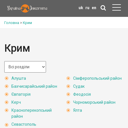
uk
ru
en
Головна
>
Крим
Крим
Алушта
Сімферопольський район
Бахчисарайський район
Судак
Євпаторія
Феодосія
Керч
Чорноморський район
Красноперекопський
Ялта
район
Севастополь