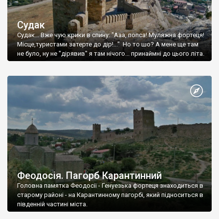
Судак
Судак... Вже чую крики в спину: "Ааа, попса! Муляжна фортеця!
Місце,туристами затерте до дір!..." Но то шо? А мене ще там
не було, ну не "дірявив" я там нічого... принаймні до цього літа.
Феодосія. Пагорб Карантинний
Головна памятка Феодосії - Генуезька фортеця знаходиться в
старому районі - на Карантинному пагорбі, який підноситься в
південній частині міста.