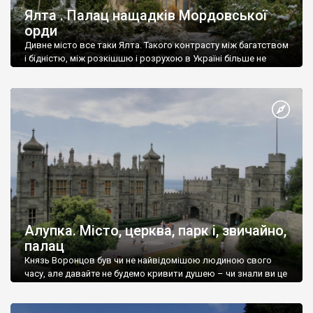
Ялта . Палац нащадків Мордовської
орди
Дивне місто все таки Ялта. Такого контрасту між багатством
і бідністю, між розкішшю і розрухою в Україні більше не
знайдеш.
Алупка. Місто, церква, парк і, звичайно,
палац
Князь Воронцов був чи не найвідомішою людиною свого
часу, але давайте не будемо кривити душею – чи знали ви це
прізвище до відвідин Алупки? Мабуть все таки ні.