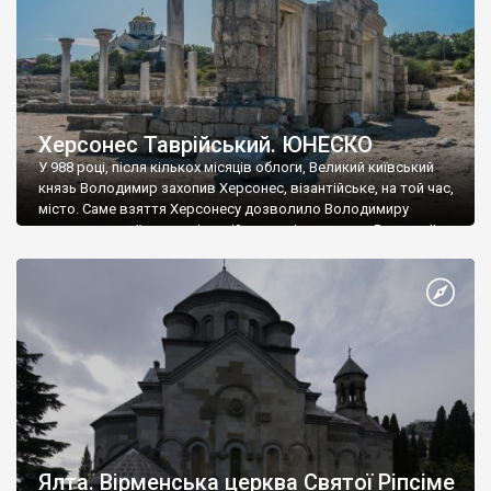
Херсонес Таврійський. ЮНЕСКО
У 988 році, після кількох місяців облоги, Великий київський
князь Володимир захопив Херсонес, візантійське, на той час,
місто. Саме взяття Херсонесу дозволило Володимиру
диктувати свої умови візантійському імператору Василю ІІ, та
одружитися з його дочкою Ганною. Цього ж року, в
Херсонесі Володимир-язичник, став Василем-християнином.
А потім було Хрещення Русі. На честь Херсонесу Таврійського
названо місто […]
Ялта. Вірменська церква Святої Ріпсіме