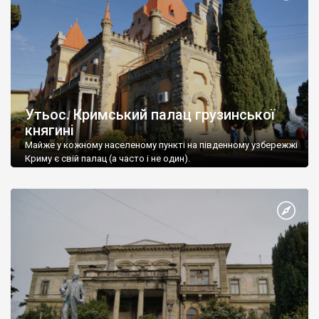
Утьос. Кримський палац грузинської
княгині
Майже у кожному населеному пункті на південному узбережжі
Криму є свій палац (а часто і не один).