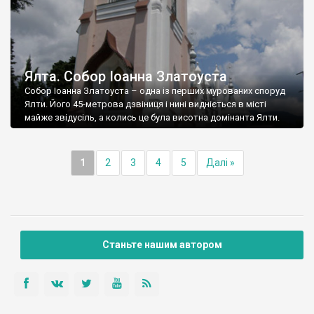
Ялта. Собор Іоанна Златоуста
Собор Іоанна Златоуста – одна із перших мурованих споруд
Ялти. Його 45-метрова дзвіниця і нині видніється в місті
майже звідусіль, а колись це була висотна домінанта Ялти.
1
2
3
4
5
Далі »
Станьте нашим автором