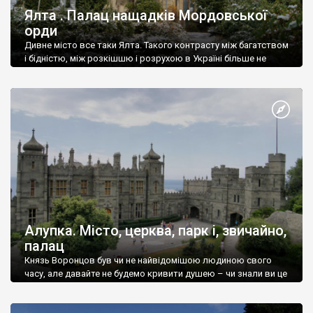
Ялта . Палац нащадків Мордовської
орди
Дивне місто все таки Ялта. Такого контрасту між багатством
і бідністю, між розкішшю і розрухою в Україні більше не
знайдеш.
Алупка. Місто, церква, парк і, звичайно,
палац
Князь Воронцов був чи не найвідомішою людиною свого
часу, але давайте не будемо кривити душею – чи знали ви це
прізвище до відвідин Алупки? Мабуть все таки ні.