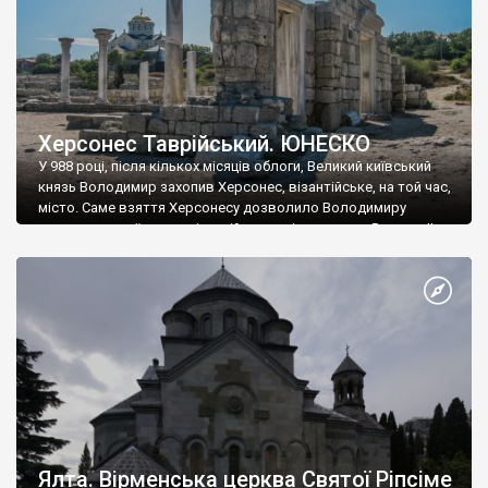
Херсонес Таврійський. ЮНЕСКО
У 988 році, після кількох місяців облоги, Великий київський
князь Володимир захопив Херсонес, візантійське, на той час,
місто. Саме взяття Херсонесу дозволило Володимиру
диктувати свої умови візантійському імператору Василю ІІ, та
одружитися з його дочкою Ганною. Цього ж року, в
Херсонесі Володимир-язичник, став Василем-християнином.
А потім було Хрещення Русі. На честь Херсонесу Таврійського
названо місто […]
Ялта. Вірменська церква Святої Ріпсіме