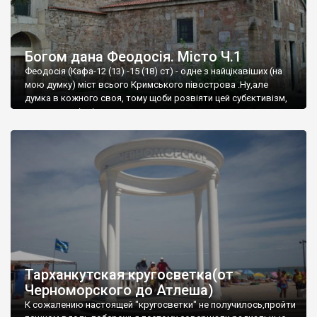
Богом дана Феодосія. Місто Ч.1
Феодосія (Кафа-12 (13) -15 (18) ст) - одне з найцікавіших (на
мою думку) міст всього Кримського півострова .Ну,але
думка в кожного своя, тому щоби розвіяти цей субєктивізм,
запрошую відвідати це
Тарханкутская кругосветка(от
Черноморского до Атлеша)
К сожалению настоящей "кругосветки" не получилось,пройти