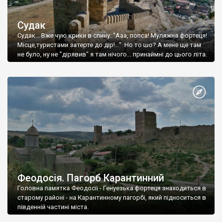
Судак
Судак... Вже чую крики в спину: "Ааа, попса! Муляжна фортеця!
Місце,туристами затерте до дір!..." Но то шо? А мене ще там
не було, ну не "дірявив" я там нічого... принаймні до цього літа.
Феодосія. Пагорб Карантинний
Головна памятка Феодосії - Генуезька фортеця знаходиться в
старому районі - на Карантинному пагорбі, який підноситься в
південній частині міста.