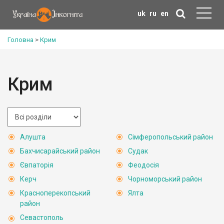
uk
ru
en
Головна
>
Крим
Крим
Алушта
Сімферопольський район
Бахчисарайський район
Судак
Євпаторія
Феодосія
Керч
Чорноморський район
Красноперекопський
Ялта
район
Севастополь