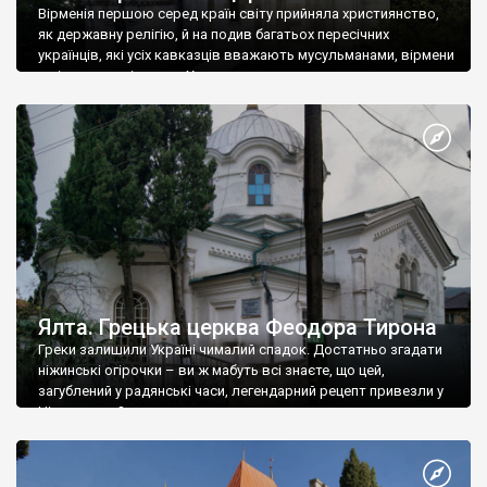
Вірменія першою серед країн світу прийняла християнство,
як державну релігію, й на подив багатьох пересічних
українців, які усіх кавказців вважають мусульманами, вірмени
є відданими вірянами Христа
Ялта. Грецька церква Феодора Тирона
Греки залишили Україні чималий спадок. Достатньо згадати
ніжинські огірочки – ви ж мабуть всі знаєте, що цей,
загублений у радянські часи, легендарний рецепт привезли у
Ніжин греки?