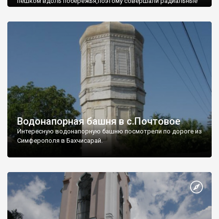
пешком вдоль побережья,поэтому совершали радиальные
вылазки из Оленевки.
Водонапорная башня в с.Почтовое
Интересную водонапорную башню посмотрели по дороге из
Симферополя в Бахчисарай.