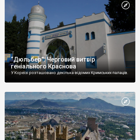
“Дюльбер”. Черговий витвір
геніального Краснова
У Кореїзі розташовано декілька відомих Кримських палаців.