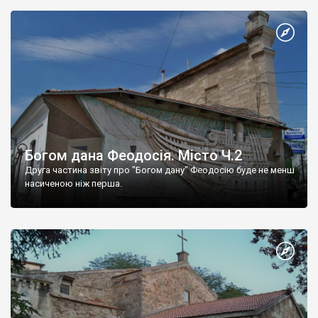
Богом дана Феодосія. Місто Ч.2
Друга частина звіту про "Богом дану" Феодосію буде не менш
насиченою ніж перша.