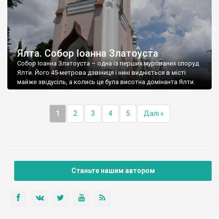
Ялта. Собор Іоанна Златоуста
Собор Іоанна Златоуста – одна із перших мурованих споруд
Ялти. Його 45-метрова дзвіниця і нині видніється в місті
майже звідусіль, а колись це була висотна домінанта Ялти.
1
2
3
4
5
Далі »
Станьте нашим автором