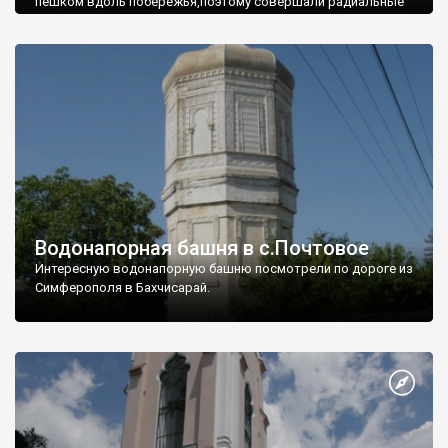
пешком вдоль побережья,поэтому совершали радиальные
вылазки из Оленевки.
Водонапорная башня в с.Почтовое
Интересную водонапорную башню посмотрели по дороге из
Симферополя в Бахчисарай.