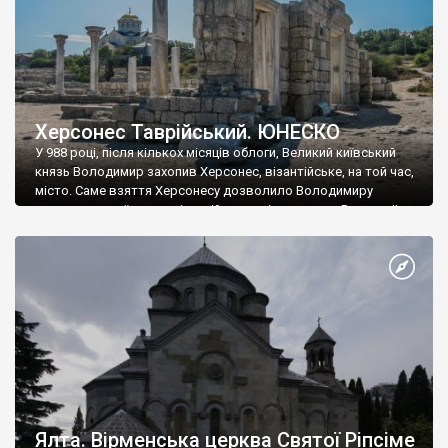
Херсонес Таврійський. ЮНЕСКО
У 988 році, після кількох місяців облоги, Великий київський
князь Володимир захопив Херсонес, візантійське, на той час,
місто. Саме взяття Херсонесу дозволило Володимиру
диктувати свої умови візантійському імператору Василю ІІ, та
одружитися з його дочкою Ганною. Цього ж року, в
Херсонесі Володимир-язичник, став Василем-християнином.
А потім було Хрещення Русі. На честь Херсонесу Таврійського
названо місто […]
Ялта. Вірменська церква Святої Ріпсіме