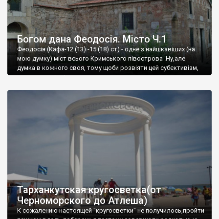
Богом дана Феодосія. Місто Ч.1
Феодосія (Кафа-12 (13) -15 (18) ст) - одне з найцікавіших (на
мою думку) міст всього Кримського півострова .Ну,але
думка в кожного своя, тому щоби розвіяти цей субєктивізм,
запрошую відвідати це
Тарханкутская кругосветка(от
Черноморского до Атлеша)
К сожалению настоящей "кругосветки" не получилось,пройти