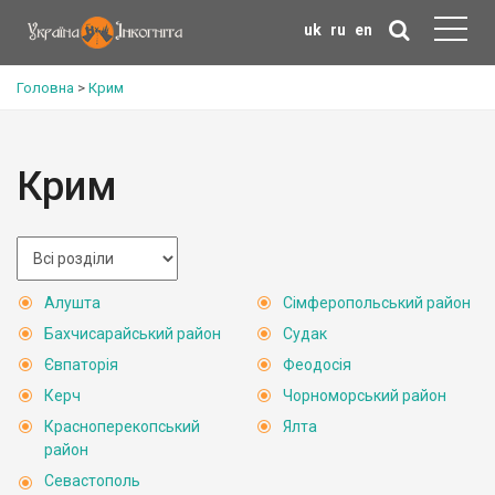
uk
ru
en
Головна
>
Крим
Крим
Алушта
Сімферопольський район
Бахчисарайський район
Судак
Євпаторія
Феодосія
Керч
Чорноморський район
Красноперекопський
Ялта
район
Севастополь