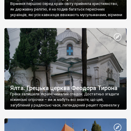
Вірменія першою серед країн світу прийняла християнство,
як державну релігію, й на подив багатьох пересічних
українців, які усіх кавказців вважають мусульманами, вірмени
є відданими вірянами Христа
Ялта. Грецька церква Феодора Тирона
Греки залишили Україні чималий спадок. Достатньо згадати
ніжинські огірочки – ви ж мабуть всі знаєте, що цей,
загублений у радянські часи, легендарний рецепт привезли у
Ніжин греки?