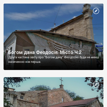
Богом дана Феодосія. Місто Ч.2
Друга частина звіту про "Богом дану" Феодосію буде не менш
насиченою ніж перша.