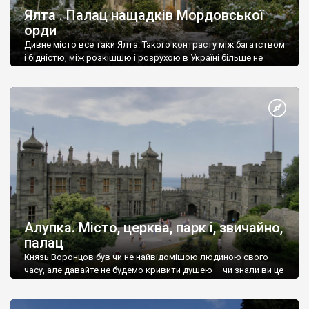
Ялта . Палац нащадків Мордовської
орди
Дивне місто все таки Ялта. Такого контрасту між багатством
і бідністю, між розкішшю і розрухою в Україні більше не
знайдеш.
Алупка. Місто, церква, парк і, звичайно,
палац
Князь Воронцов був чи не найвідомішою людиною свого
часу, але давайте не будемо кривити душею – чи знали ви це
прізвище до відвідин Алупки? Мабуть все таки ні.