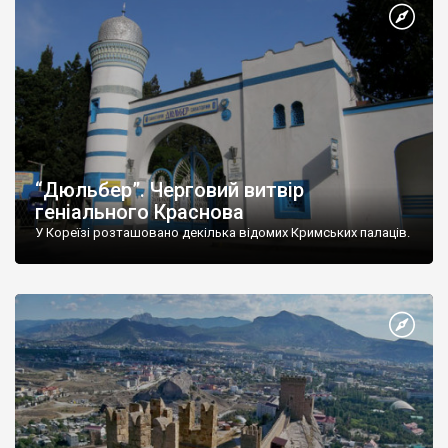
“Дюльбер”. Черговий витвір
геніального Краснова
У Кореїзі розташовано декілька відомих Кримських палаців.