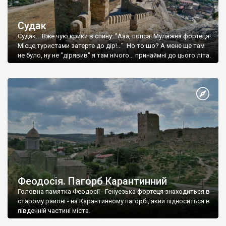
Судак
Судак... Вже чую крики в спину: "Ааа, попса! Муляжна фортеця!
Місце,туристами затерте до дір!..." Но то шо? А мене ще там
не було, ну не "дірявив" я там нічого... принаймні до цього літа.
Феодосія. Пагорб Карантинний
Головна памятка Феодосії - Генуезька фортеця знаходиться в
старому районі - на Карантинному пагорбі, який підноситься в
південній частині міста.