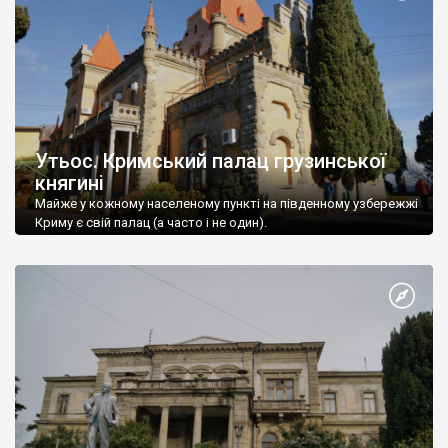
Утьос. Кримський палац грузинської
княгині
Майже у кожному населеному пункті на південному узбережжі
Криму є свій палац (а часто і не один).