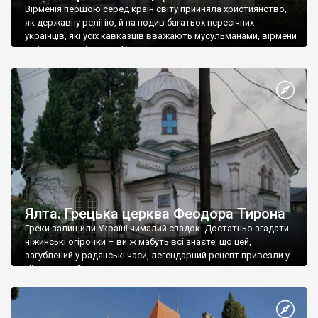
Вірменія першою серед країн світу прийняла християнство,
як державну релігію, й на подив багатьох пересічних
українців, які усіх кавказців вважають мусульманами, вірмени
є відданими вірянами Христа
Ялта. Грецька церква Феодора Тирона
Греки залишили Україні чималий спадок. Достатньо згадати
ніжинські огірочки – ви ж мабуть всі знаєте, що цей,
загублений у радянські часи, легендарний рецепт привезли у
Ніжин греки?