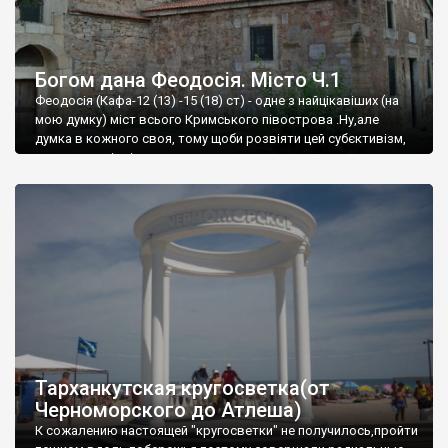
Богом дана Феодосія. Місто Ч.1
Феодосія (Кафа-12 (13) -15 (18) ст) - одне з найцікавіших (на
мою думку) міст всього Кримського півострова .Ну,але
думка в кожного своя, тому щоби розвіяти цей субєктивізм,
запрошую відвідати це
Тарханкутская кругосветка(от
Черноморского до Атлеша)
К сожалению настоящей "кругосветки" не получилось,пройти