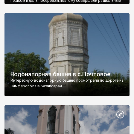
пешком вдоль побережья,поэтому совершали радиальные
вылазки из Оленевки.
Водонапорная башня в с.Почтовое
Интересную водонапорную башню посмотрели по дороге из
Симферополя в Бахчисарай.