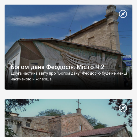
Богом дана Феодосія. Місто Ч.2
Друга частина звіту про "Богом дану" Феодосію буде не менш
насиченою ніж перша.