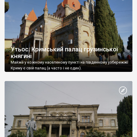
Утьос. Кримський палац грузинської
княгині
Майже у кожному населеному пункті на південному узбережжі
Криму є свій палац (а часто і не один).