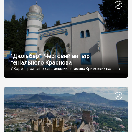
“Дюльбер”. Черговий витвір
геніального Краснова
У Кореїзі розташовано декілька відомих Кримських палаців.