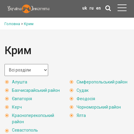
uk
ru
en
Головна
>
Крим
Крим
Алушта
Сімферопольський район
Бахчисарайський район
Судак
Євпаторія
Феодосія
Керч
Чорноморський район
Красноперекопський
Ялта
район
Севастополь