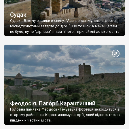
Судак
Судак... Вже чую крики в спину: "Ааа, попса! Муляжна фортеця!
Місце,туристами затерте до дір!..." Но то шо? А мене ще там
не було, ну не "дірявив" я там нічого... принаймні до цього літа.
Феодосія. Пагорб Карантинний
Головна памятка Феодосії - Генуезька фортеця знаходиться в
старому районі - на Карантинному пагорбі, який підноситься в
південній частині міста.