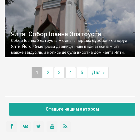
Ялта. Собор Іоанна Златоуста
Собор Іоанна Златоуста – одна із перших мурованих споруд
Ялти. Його 45-метрова дзвіниця і нині видніється в місті
майже звідусіль, а колись це була висотна домінанта Ялти.
1
2
3
4
5
Далі »
Станьте нашим автором