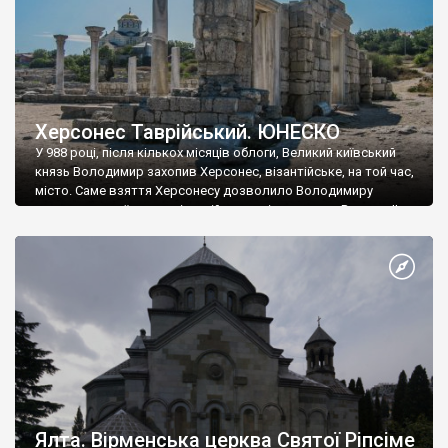
Херсонес Таврійський. ЮНЕСКО
У 988 році, після кількох місяців облоги, Великий київський
князь Володимир захопив Херсонес, візантійське, на той час,
місто. Саме взяття Херсонесу дозволило Володимиру
диктувати свої умови візантійському імператору Василю ІІ, та
одружитися з його дочкою Ганною. Цього ж року, в
Херсонесі Володимир-язичник, став Василем-християнином.
А потім було Хрещення Русі. На честь Херсонесу Таврійського
названо місто […]
Ялта. Вірменська церква Святої Ріпсіме