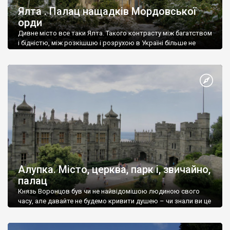
Ялта . Палац нащадків Мордовської
орди
Дивне місто все таки Ялта. Такого контрасту між багатством
і бідністю, між розкішшю і розрухою в Україні більше не
знайдеш.
Алупка. Місто, церква, парк і, звичайно,
палац
Князь Воронцов був чи не найвідомішою людиною свого
часу, але давайте не будемо кривити душею – чи знали ви це
прізвище до відвідин Алупки? Мабуть все таки ні.