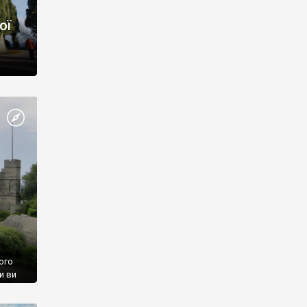
ої
ого
и ви