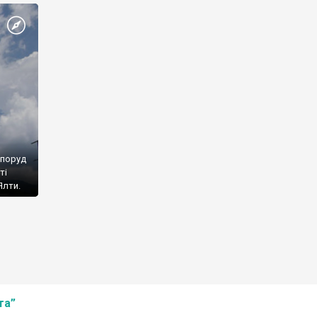
споруд
ті
Ялти.
та”