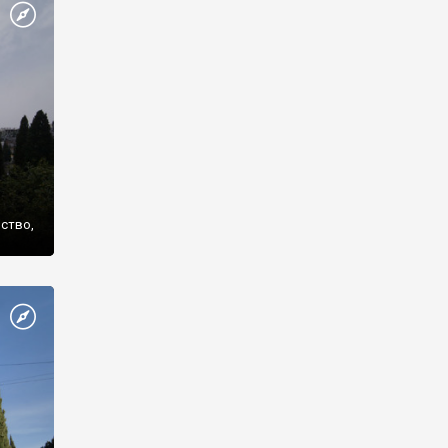
же
нство,