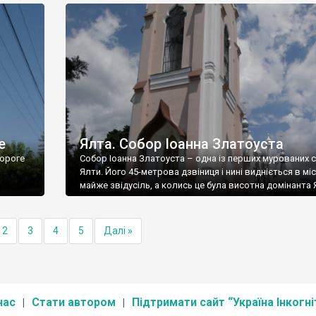
е
Ялта. Собор Іоанна Златоуста
ороге
Собор Іоанна Златоуста – одна із перших мурованих 
Ялти. Його 45-метрова дзвіниця і нині видніється в міс
майже звідусіль, а колись це була висотна домінанта 
2
3
4
5
Далі »
нас
Стати автором
Підтримати сайт “Україна Інкогні