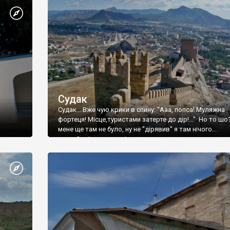
Судак
Судак... Вже чую крики в спину: "Ааа, попса! Муляжна
фортеця! Місце,туристами затерте до дір!..." Но то шо
мене ще там не було, ну не "дірявив" я там нічого...
принаймні до цього літа.