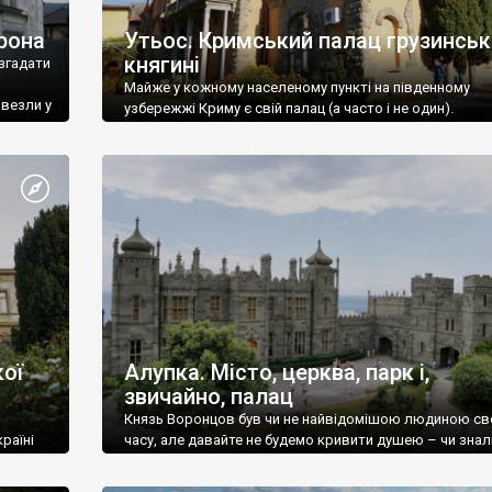
рона
Утьос. Кримський палац грузинськ
княгині
згадати
Майже у кожному населеному пункті на південному
ивезли у
узбережжі Криму є свій палац (а часто і не один).
ої
Алупка. Місто, церква, парк і,
звичайно, палац
Князь Воронцов був чи не найвідомішою людиною св
раїні
часу, але давайте не будемо кривити душею – чи знал
це прізвище до відвідин Алупки? Мабуть все таки ні.