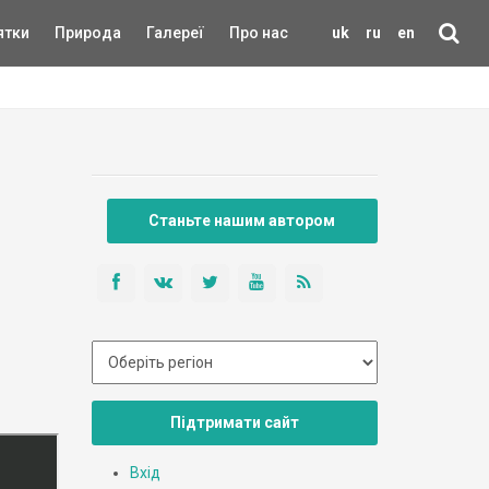
ятки
Природа
Галереї
Про нас
uk
ru
en
Станьте нашим автором
Підтримати сайт
Вхід