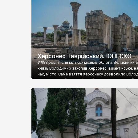
музею «Новгородський музей-заповідник» сотні арт
візантійської доби. Раритети викрадені з фондів об’
культурної спадщини ЮНЕСКО «Херсонеса Таврійсько
Офіційно – на виставку «Золото Візантії», але експер
влада в Україні вважають це лише […]
Херсонес Таврійський. ЮНЕСКО
У 988 році, після кількох місяців облоги, Великий киї
князь Володимир захопив Херсонес, візантійське, на
час, місто. Саме взяття Херсонесу дозволило Воло
диктувати свої умови візантійському імператору Вас
та одружитися з його дочкою Ганною. Цього ж року,
Херсонесі Володимир-язичник, став Василем-
християнином. А потім було Хрещення Русі. На честь
Херсонесу Таврійського названо місто […]