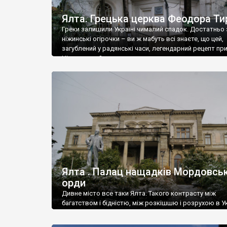
Ялта. Грецька церква Феодора Ти
Греки залишили Україні чималий спадок. Достатньо 
ніжинські огірочки – ви ж мабуть всі знаєте, що цей,
загублений у радянські часи, легендарний рецепт пр
Ніжин греки?
Ялта . Палац нащадків Мордовськ
орди
Дивне місто все таки Ялта. Такого контрасту між
багатством і бідністю, між розкішшю і розрухою в Ук
більше не знайдеш.