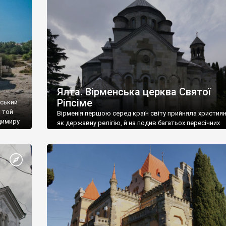
ефактів
називаються «повстяками» (postaki)…” “Вино. Крим
єкту
виробляє відмінне вино і його вдосталь: воно все ду
го».
легке біле і дуже […]
ти та
Ялта. Вірменська церква Святої
Ріпсіме
вський
 той
Вірменія першою серед країн світу прийняла христия
димиру
як державну релігію, й на подив багатьох пересічних
илю ІІ,
українців, які усіх кавказців вважають мусульманами,
 в
вірмени є відданими вірянами Христа