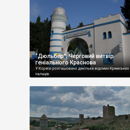
“Дюльбер”. Черговий витвір
геніального Краснова
У Кореїзі розташовано декілька відомих Кримських
палаців.