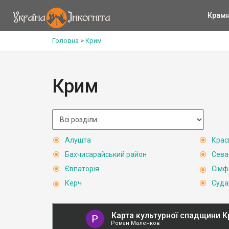
Крам
Головна
>
Крим
Крим
Алушта
Крас
Бахчисарайський район
Сева
Євпаторія
Сімф
Керч
Суда