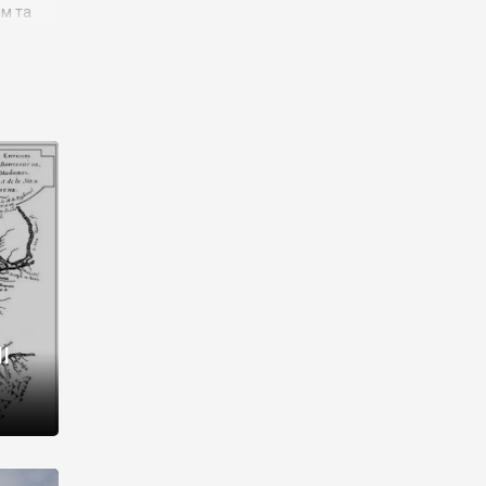
им та
ора і
є
го типу,
ей-
рний
ста:
 райони
від 2
I
і,
рукти,
 котрі