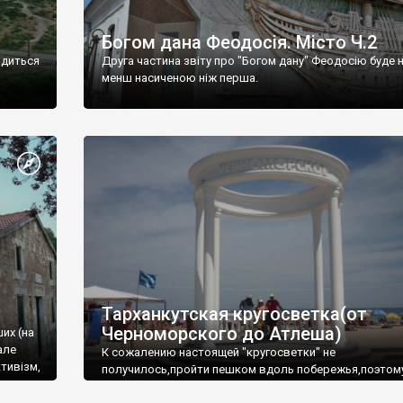
Богом дана Феодосія. Місто Ч.2
одиться
Друга частина звіту про "Богом дану" Феодосію буде 
менш насиченою ніж перша.
Тарханкутская кругосветка(от
Черноморского до Атлеша)
ших (на
але
К сожалению настоящей "кругосветки" не
тивізм,
получилось,пройти пешком вдоль побережья,поэтом
совершали радиальные вылазки из Оленевки.