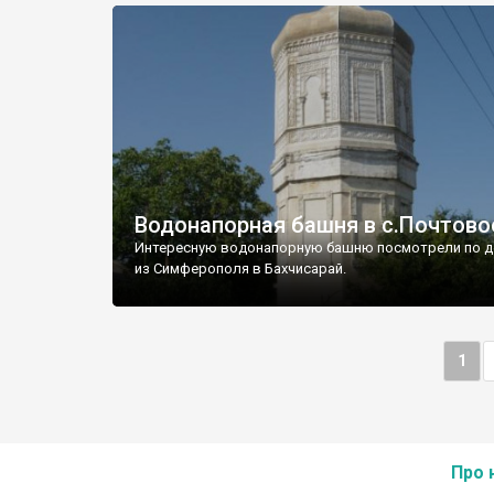
Водонапорная башня в с.Почтово
Интересную водонапорную башню посмотрели по д
из Симферополя в Бахчисарай.
1
Про 