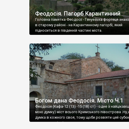
Феодосія. Пагорб Карантинний
Головна памятка Феодосії - Генуезька фортеця знах
в старому районі - на Карантинному пагорбі, який
підноситься в південній частині міста.
Богом дана Феодосія. Місто Ч.1
Феодосія (Кафа-12 (13) -15 (18) ст) - одне з найцікаві
мою думку) міст всього Кримського півострова .Ну,
думка в кожного своя, тому щоби розвіяти цей субєк
запрошую відвідати це