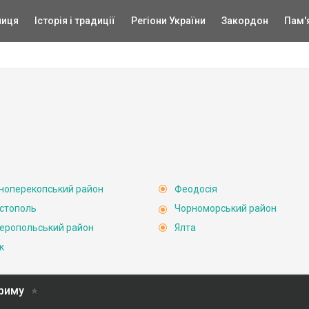
ниця
Історія і традиції
Регіони України
Закордон
Пам'
ноперекопський район
Феодосія
стополь
Чорноморський район
еропольський район
Ялта
к