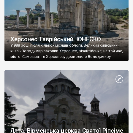
Херсонес Таврійський. ЮНЕСКО
У 988 році, після кількох місяців облоги, Великий київський
князь Володимир захопив Херсонес, візантійське, на той час,
місто. Саме взяття Херсонесу дозволило Володимиру
диктувати свої умови візантійському імператору Василю ІІ, та
одружитися з його дочкою Ганною. Цього ж року, в
Херсонесі Володимир-язичник, став Василем-християнином.
А потім було Хрещення Русі. На честь Херсонесу Таврійського
названо місто […]
Ялта. Вірменська церква Святої Ріпсіме