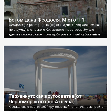
Богом дана Феодосія. Місто Ч.1
Феодосія (Кафа-12 (13) -15 (18) ст) - одне з найцікавіших (на
мою думку) міст всього Кримського півострова .Ну,але
думка в кожного своя, тому щоби розвіяти цей субєктивізм,
запрошую відвідати це
Тарханкутская кругосветка(от
Черноморского до Атлеша)
К сожалению настоящей "кругосветки" не получилось,пройти