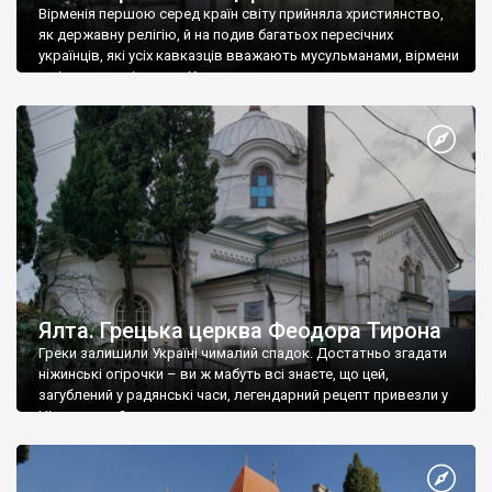
Вірменія першою серед країн світу прийняла християнство,
як державну релігію, й на подив багатьох пересічних
українців, які усіх кавказців вважають мусульманами, вірмени
є відданими вірянами Христа
Ялта. Грецька церква Феодора Тирона
Греки залишили Україні чималий спадок. Достатньо згадати
ніжинські огірочки – ви ж мабуть всі знаєте, що цей,
загублений у радянські часи, легендарний рецепт привезли у
Ніжин греки?