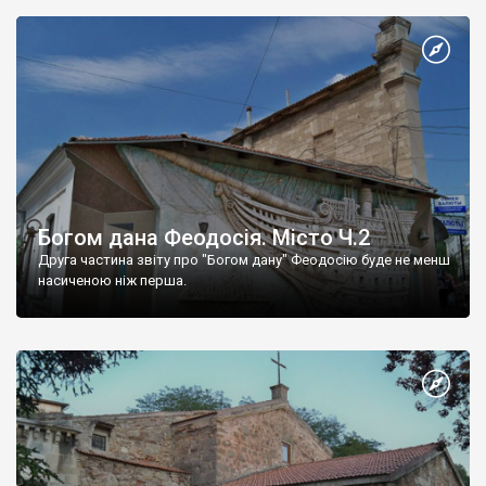
Богом дана Феодосія. Місто Ч.2
Друга частина звіту про "Богом дану" Феодосію буде не менш
насиченою ніж перша.