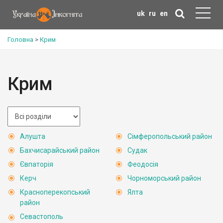
uk
ru
en
Головна
>
Крим
Крим
Алушта
Сімферопольський район
Бахчисарайський район
Судак
Євпаторія
Феодосія
Керч
Чорноморський район
Красноперекопський
Ялта
район
Севастополь