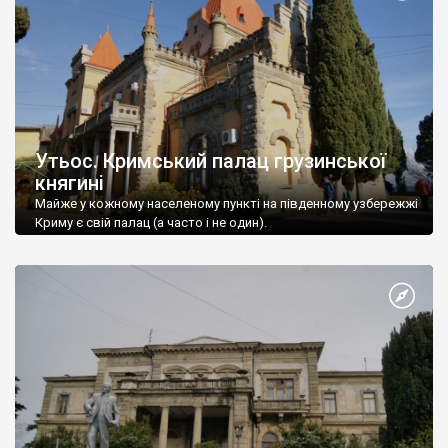
Утьос. Кримський палац грузинської
княгині
Майже у кожному населеному пункті на південному узбережжі
Криму є свій палац (а часто і не один).