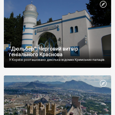
“Дюльбер”. Черговий витвір
геніального Краснова
У Кореїзі розташовано декілька відомих Кримських палаців.