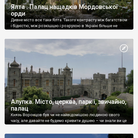
Ялта . Палац нащадків Мордовської
орди
Дивне місто все таки Ялта. Такого контрасту між багатством
і бідністю, між розкішшю і розрухою в Україні більше не
знайдеш.
Алупка. Місто, церква, парк і, звичайно,
палац
Князь Воронцов був чи не найвідомішою людиною свого
часу, але давайте не будемо кривити душею – чи знали ви це
прізвище до відвідин Алупки? Мабуть все таки ні.