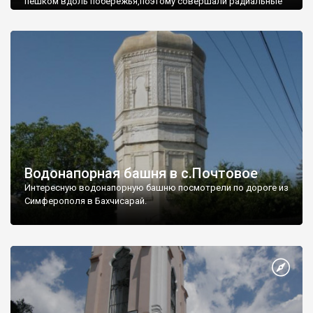
пешком вдоль побережья,поэтому совершали радиальные
вылазки из Оленевки.
Водонапорная башня в с.Почтовое
Интересную водонапорную башню посмотрели по дороге из
Симферополя в Бахчисарай.