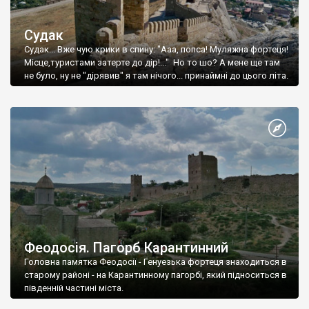
Судак
Судак... Вже чую крики в спину: "Ааа, попса! Муляжна фортеця!
Місце,туристами затерте до дір!..." Но то шо? А мене ще там
не було, ну не "дірявив" я там нічого... принаймні до цього літа.
Феодосія. Пагорб Карантинний
Головна памятка Феодосії - Генуезька фортеця знаходиться в
старому районі - на Карантинному пагорбі, який підноситься в
південній частині міста.