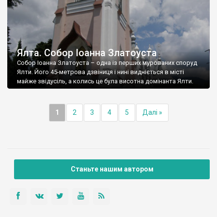
Ялта. Собор Іоанна Златоуста
Собор Іоанна Златоуста – одна із перших мурованих споруд
Ялти. Його 45-метрова дзвіниця і нині видніється в місті
майже звідусіль, а колись це була висотна домінанта Ялти.
1
2
3
4
5
Далі »
Станьте нашим автором