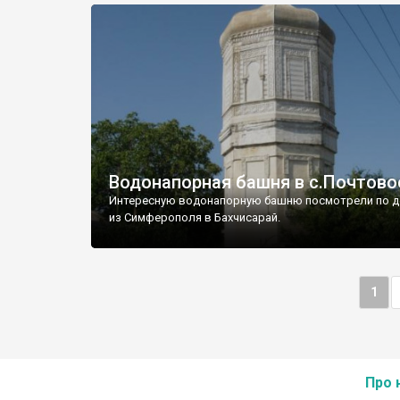
Водонапорная башня в с.Почтово
Интересную водонапорную башню посмотрели по д
из Симферополя в Бахчисарай.
1
Про 