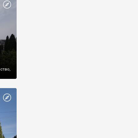
же
нство,