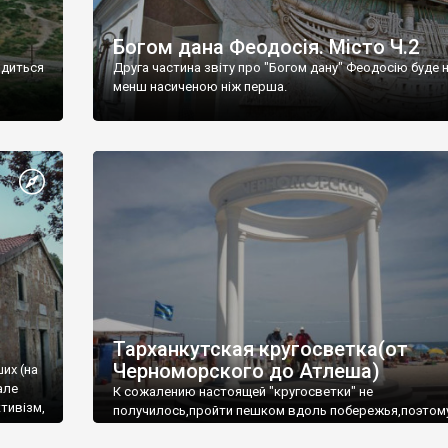
Богом дана Феодосія. Місто Ч.2
одиться
Друга частина звіту про "Богом дану" Феодосію буде 
менш насиченою ніж перша.
Тарханкутская кругосветка(от
Черноморского до Атлеша)
ших (на
але
К сожалению настоящей "кругосветки" не
тивізм,
получилось,пройти пешком вдоль побережья,поэтом
совершали радиальные вылазки из Оленевки.