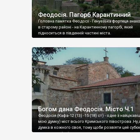
Феодосія. Пагорб Карантинний
Головна памятка Феодосії - Генуезька фортеця знах
в старому районі - на Карантинному пагорбі, який
підноситься в південній частині міста.
Богом дана Феодосія. Місто Ч.1
Феодосія (Кафа-12 (13) -15 (18) ст) - одне з найцікаві
мою думку) міст всього Кримського півострова .Ну,
думка в кожного своя, тому щоби розвіяти цей субєк
запрошую відвідати це