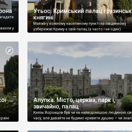
рона
Утьос. Кримський палац грузинськ
княгині
згадати
Майже у кожному населеному пункті на південному
ивезли у
узбережжі Криму є свій палац (а часто і не один).
ої
Алупка. Місто, церква, парк і,
звичайно, палац
Князь Воронцов був чи не найвідомішою людиною св
раїні
часу, але давайте не будемо кривити душею – чи знал
це прізвище до відвідин Алупки? Мабуть все таки ні.