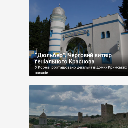
“Дюльбер”. Черговий витвір
геніального Краснова
У Кореїзі розташовано декілька відомих Кримських
палаців.