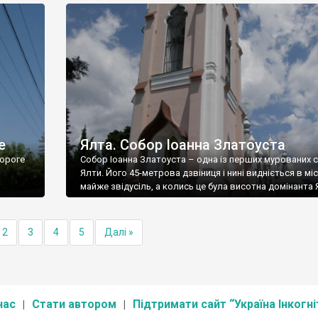
е
Ялта. Собор Іоанна Златоуста
ороге
Собор Іоанна Златоуста – одна із перших мурованих 
Ялти. Його 45-метрова дзвіниця і нині видніється в міс
майже звідусіль, а колись це була висотна домінанта 
2
3
4
5
Далі »
нас
Стати автором
Підтримати сайт “Україна Інкогні