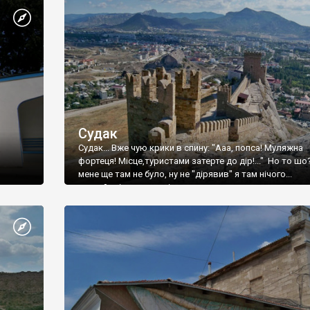
Судак
Судак... Вже чую крики в спину: "Ааа, попса! Муляжна
фортеця! Місце,туристами затерте до дір!..." Но то шо
мене ще там не було, ну не "дірявив" я там нічого...
принаймні до цього літа.