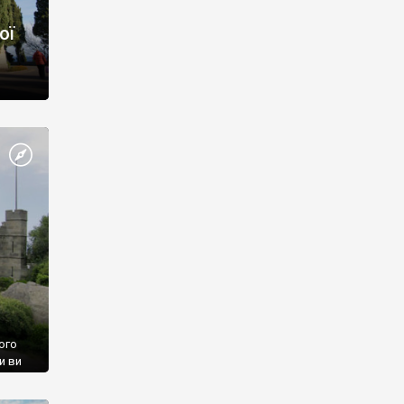
ої
ого
и ви