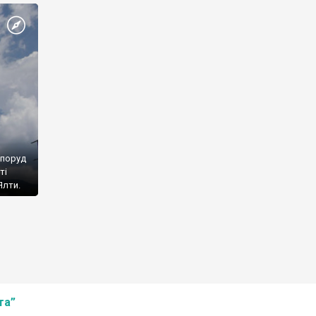
споруд
ті
Ялти.
та”