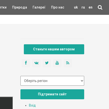
ятки
Природа
Галереї
Про нас
uk
ru
en
Станьте нашим автором
Підтримати сайт
Вхід