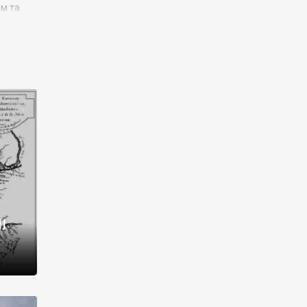
им та
ора і
є
го типу,
ей-
рний
ста:
 райони
від 2
I
і,
рукти,
 котрі