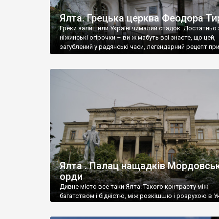
Ялта. Грецька церква Феодора Ти
Греки залишили Україні чималий спадок. Достатньо 
ніжинські огірочки – ви ж мабуть всі знаєте, що цей,
загублений у радянські часи, легендарний рецепт пр
Ніжин греки?
Ялта . Палац нащадків Мордовськ
орди
Дивне місто все таки Ялта. Такого контрасту між
багатством і бідністю, між розкішшю і розрухою в Ук
більше не знайдеш.