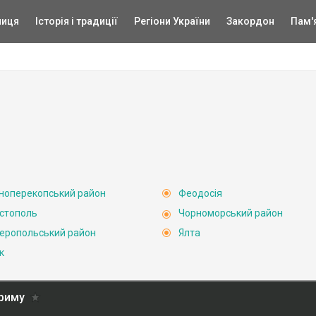
ниця
Історія і традиції
Регіони України
Закордон
Пам'
ноперекопський район
Феодосія
стополь
Чорноморський район
еропольський район
Ялта
к