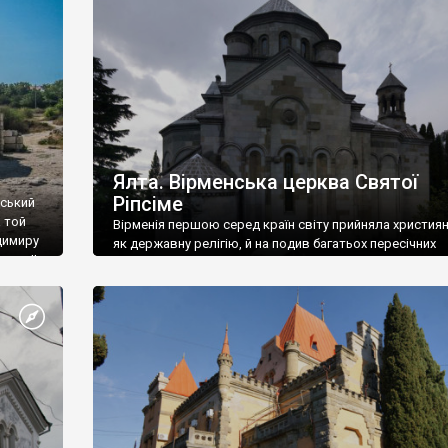
ефактів
називаються «повстяками» (postaki)…” “Вино. Крим
єкту
виробляє відмінне вино і його вдосталь: воно все ду
го».
легке біле і дуже […]
ти та
Ялта. Вірменська церква Святої
Ріпсіме
вський
 той
Вірменія першою серед країн світу прийняла христия
димиру
як державну релігію, й на подив багатьох пересічних
илю ІІ,
українців, які усіх кавказців вважають мусульманами,
 в
вірмени є відданими вірянами Христа