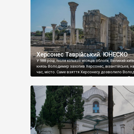
музею «Новгородський музей-заповідник» сотні арт
візантійської доби. Раритети викрадені з фондів об’
культурної спадщини ЮНЕСКО «Херсонеса Таврійсько
Офіційно – на виставку «Золото Візантії», але експер
влада в Україні вважають це лише […]
Херсонес Таврійський. ЮНЕСКО
У 988 році, після кількох місяців облоги, Великий киї
князь Володимир захопив Херсонес, візантійське, на
час, місто. Саме взяття Херсонесу дозволило Воло
диктувати свої умови візантійському імператору Вас
та одружитися з його дочкою Ганною. Цього ж року,
Херсонесі Володимир-язичник, став Василем-
християнином. А потім було Хрещення Русі. На честь
Херсонесу Таврійського названо місто […]