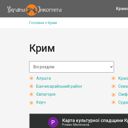
Крам
Головна
>
Крим
Крим
Алушта
Крас
Бахчисарайський район
Сева
Євпаторія
Сімф
Керч
Суда