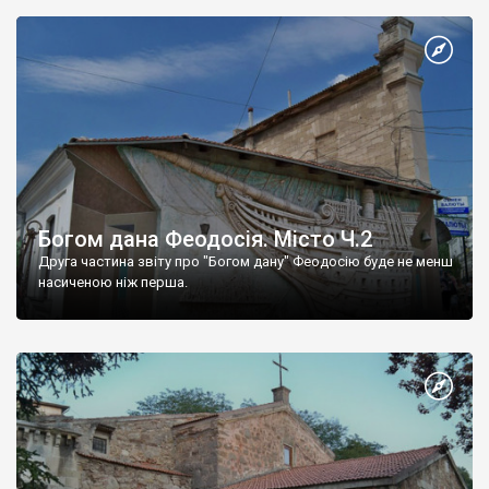
Богом дана Феодосія. Місто Ч.2
Друга частина звіту про "Богом дану" Феодосію буде не менш
насиченою ніж перша.