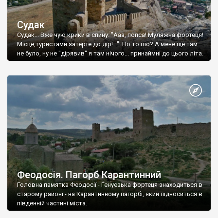
Судак
Судак... Вже чую крики в спину: "Ааа, попса! Муляжна фортеця!
Місце,туристами затерте до дір!..." Но то шо? А мене ще там
не було, ну не "дірявив" я там нічого... принаймні до цього літа.
Феодосія. Пагорб Карантинний
Головна памятка Феодосії - Генуезька фортеця знаходиться в
старому районі - на Карантинному пагорбі, який підноситься в
південній частині міста.