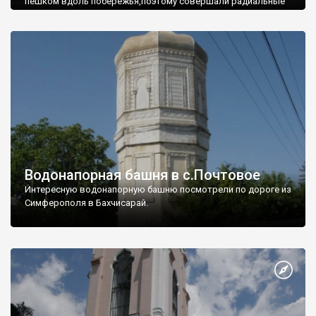
пешком вдоль побережья,поэтому совершали радиальные
вылазки из Оленевки.
Водонапорная башня в с.Почтовое
Интересную водонапорную башню посмотрели по дороге из
Симферополя в Бахчисарай.