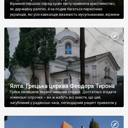
Вірменія першою серед країн світу прийняла християнство,
як державну релігію, й на подив багатьох пересічних
українців, які усіх кавказців вважають мусульманами, вірмени
є відданими вірянами Христа
Ялта. Грецька церква Феодора Тирона
Греки залишили Україні чималий спадок. Достатньо згадати
ніжинські огірочки – ви ж мабуть всі знаєте, що цей,
загублений у радянські часи, легендарний рецепт привезли у
Ніжин греки?