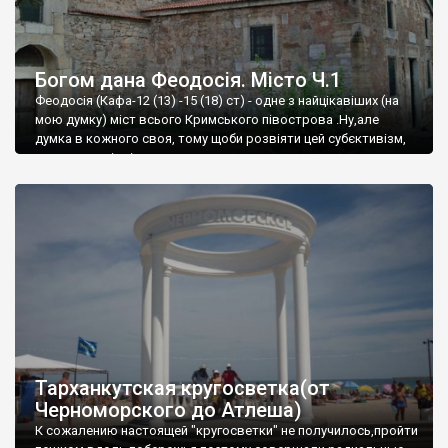
Богом дана Феодосія. Місто Ч.1
Феодосія (Кафа-12 (13) -15 (18) ст) - одне з найцікавіших (на
мою думку) міст всього Кримського півострова .Ну,але
думка в кожного своя, тому щоби розвіяти цей субєктивізм,
запрошую відвідати це
Тарханкутская кругосветка(от
Черноморского до Атлеша)
К сожалению настоящей "кругосветки" не получилось,пройти