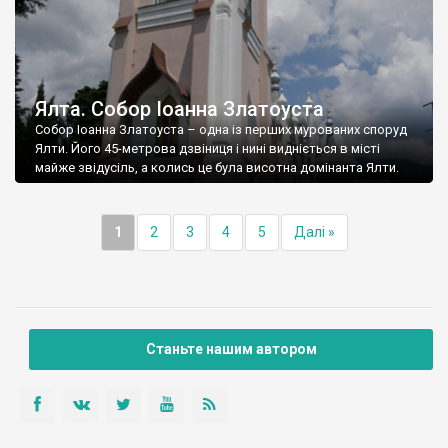
Ялта. Собор Іоанна Златоуста
Собор Іоанна Златоуста – одна із перших мурованих споруд
Ялти. Його 45-метрова дзвіниця і нині видніється в місті
майже звідусіль, а колись це була висотна домінанта Ялти.
1
2
3
4
5
Далі »
Станьте нашим автором