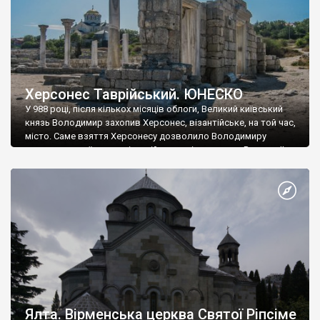
Херсонес Таврійський. ЮНЕСКО
У 988 році, після кількох місяців облоги, Великий київський
князь Володимир захопив Херсонес, візантійське, на той час,
місто. Саме взяття Херсонесу дозволило Володимиру
диктувати свої умови візантійському імператору Василю ІІ, та
одружитися з його дочкою Ганною. Цього ж року, в
Херсонесі Володимир-язичник, став Василем-християнином.
А потім було Хрещення Русі. На честь Херсонесу Таврійського
названо місто […]
Ялта. Вірменська церква Святої Ріпсіме