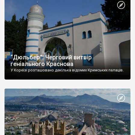
“Дюльбер”. Черговий витвір
геніального Краснова
У Кореїзі розташовано декілька відомих Кримських палаців.