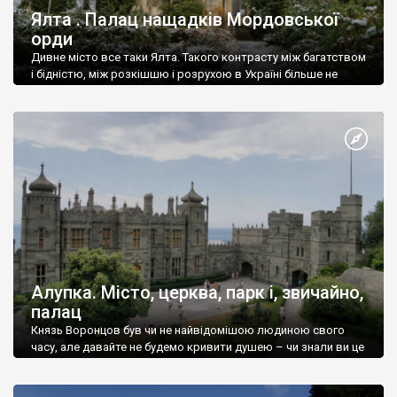
Ялта . Палац нащадків Мордовської
орди
Дивне місто все таки Ялта. Такого контрасту між багатством
і бідністю, між розкішшю і розрухою в Україні більше не
знайдеш.
Алупка. Місто, церква, парк і, звичайно,
палац
Князь Воронцов був чи не найвідомішою людиною свого
часу, але давайте не будемо кривити душею – чи знали ви це
прізвище до відвідин Алупки? Мабуть все таки ні.