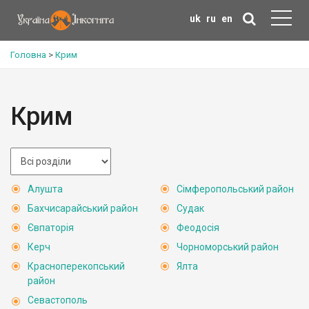
uk
ru
en
Головна
>
Крим
Крим
Алушта
Сімферопольський район
Бахчисарайський район
Судак
Євпаторія
Феодосія
Керч
Чорноморський район
Красноперекопський
Ялта
район
Севастополь