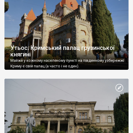
Утьос. Кримський палац грузинської
княгині
Майже у кожному населеному пункті на південному узбережжі
Криму є свій палац (а часто і не один).