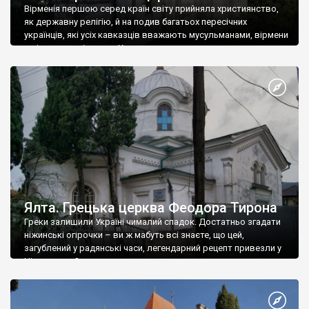
Вірменія першою серед країн світу прийняла християнство,
як державну релігію, й на подив багатьох пересічних
українців, які усіх кавказців вважають мусульманами, вірмени
є відданими вірянами Христа
Ялта. Грецька церква Феодора Тирона
Греки залишили Україні чималий спадок. Достатньо згадати
ніжинські огірочки – ви ж мабуть всі знаєте, що цей,
загублений у радянські часи, легендарний рецепт привезли у
Ніжин греки?