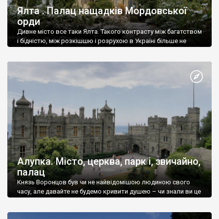
Ялта . Палац нащадків Мордовської
орди
Дивне місто все таки Ялта. Такого контрасту між багатством
і бідністю, між розкішшю і розрухою в Україні більше не
знайдеш.
Алупка. Місто, церква, парк і, звичайно,
палац
Князь Воронцов був чи не найвідомішою людиною свого
часу, але давайте не будемо кривити душею – чи знали ви це
прізвище до відвідин Алупки? Мабуть все таки ні.