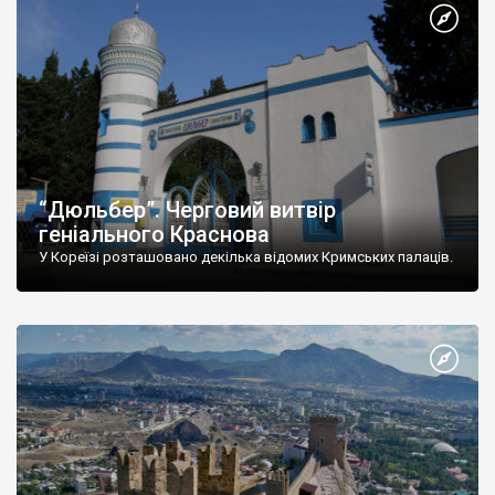
“Дюльбер”. Черговий витвір
геніального Краснова
У Кореїзі розташовано декілька відомих Кримських палаців.