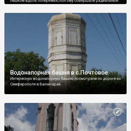
пешком вдоль побережья,поэтому совершали радиальные
вылазки из Оленевки.
Водонапорная башня в с.Почтовое
Интересную водонапорную башню посмотрели по дороге из
Симферополя в Бахчисарай.