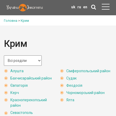
uk
ru
en
Головна
>
Крим
Крим
Алушта
Сімферопольський район
Бахчисарайський район
Судак
Євпаторія
Феодосія
Керч
Чорноморський район
Красноперекопський
Ялта
район
Севастополь