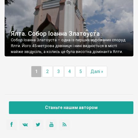
Ялта. Собор Іоанна Златоуста
Собор Іоанна Златоуста – одна із перших мурованих споруд
Ялти. Його 45-метрова дзвіниця і нині видніється в місті
майже звідусіль, а колись це була висотна домінанта Ялти.
1
2
3
4
5
Далі »
Станьте нашим автором