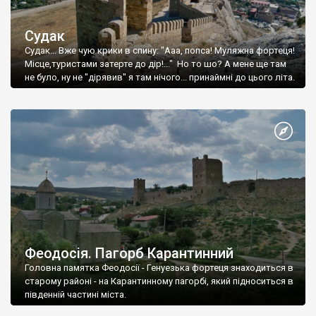
Судак
Судак... Вже чую крики в спину: "Ааа, попса! Муляжна фортеця!
Місце,туристами затерте до дір!..." Но то шо? А мене ще там
не було, ну не "дірявив" я там нічого... принаймні до цього літа.
Феодосія. Пагорб Карантинний
Головна памятка Феодосії - Генуезька фортеця знаходиться в
старому районі - на Карантинному пагорбі, який підноситься в
південній частині міста.