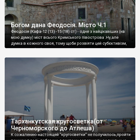
Богом дана Феодосія. Місто Ч.1
Феодосія (Кафа-12 (13) -15 (18) ст) - одне з найцікавіших (на
мою думку) міст всього Кримського півострова .Ну,але
думка в кожного своя, тому щоби розвіяти цей субєктивізм,
запрошую відвідати це
Тарханкутская кругосветка(от
Черноморского до Атлеша)
К сожалению настоящей "кругосветки" не получилось,пройти