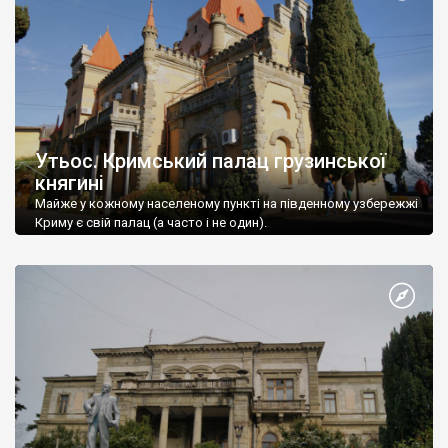
Утьос. Кримський палац грузинської
княгині
Майже у кожному населеному пункті на південному узбережжі
Криму є свій палац (а часто і не один).