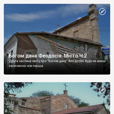
Богом дана Феодосія. Місто Ч.2
Друга частина звіту про "Богом дану" Феодосію буде не менш
насиченою ніж перша.