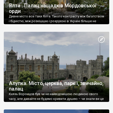
Ялта . Палац нащадків Мордовської
орди
Дивне місто все таки Ялта. Такого контрасту між багатством
і бідністю, між розкішшю і розрухою в Україні більше не
знайдеш.
Алупка. Місто, церква, парк і, звичайно,
палац
Князь Воронцов був чи не найвідомішою людиною свого
часу, але давайте не будемо кривити душею – чи знали ви це
прізвище до відвідин Алупки? Мабуть все таки ні.