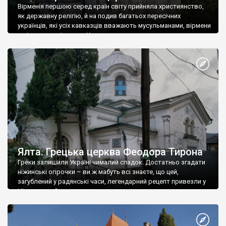
Вірменія першою серед країн світу прийняла християнство,
як державну релігію, й на подив багатьох пересічних
українців, які усіх кавказців вважають мусульманами, вірмени
є відданими вірянами Христа
Ялта. Грецька церква Феодора Тирона
Греки залишили Україні чималий спадок. Достатньо згадати
ніжинські огірочки – ви ж мабуть всі знаєте, що цей,
загублений у радянські часи, легендарний рецепт привезли у
Ніжин греки?