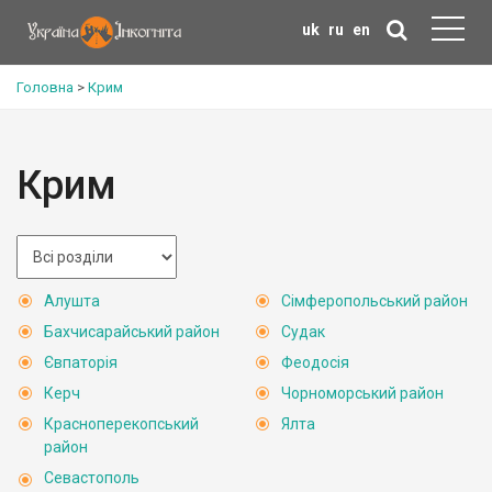
uk
ru
en
Головна
>
Крим
Крим
Алушта
Сімферопольський район
Бахчисарайський район
Судак
Євпаторія
Феодосія
Керч
Чорноморський район
Красноперекопський
Ялта
район
Севастополь