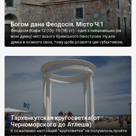
Богом дана Феодосія. Місто Ч.1
Феодосія (Кафа-12 (13) -15 (18) ст) - одне з найцікавіших (на
мою думку) міст всього Кримського півострова .Ну,але
думка в кожного своя, тому щоби розвіяти цей субєктивізм,
запрошую відвідати це
Тарханкутская кругосветка(от
Черноморского до Атлеша)
К сожалению настоящей "кругосветки" не получилось,пройти