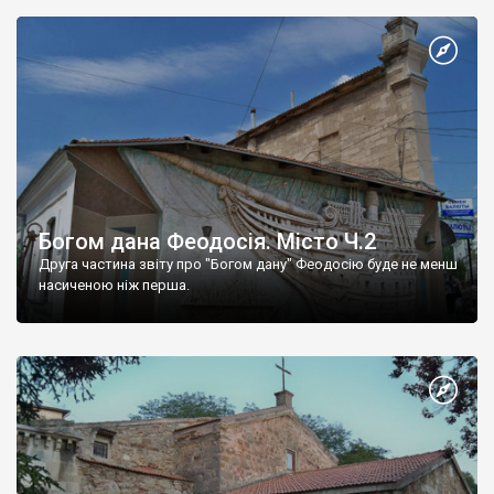
Богом дана Феодосія. Місто Ч.2
Друга частина звіту про "Богом дану" Феодосію буде не менш
насиченою ніж перша.