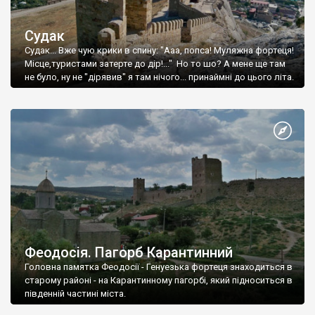
Судак
Судак... Вже чую крики в спину: "Ааа, попса! Муляжна фортеця!
Місце,туристами затерте до дір!..." Но то шо? А мене ще там
не було, ну не "дірявив" я там нічого... принаймні до цього літа.
Феодосія. Пагорб Карантинний
Головна памятка Феодосії - Генуезька фортеця знаходиться в
старому районі - на Карантинному пагорбі, який підноситься в
південній частині міста.