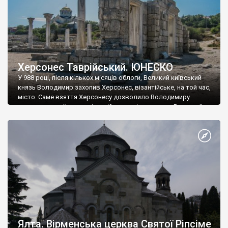
Херсонес Таврійський. ЮНЕСКО
У 988 році, після кількох місяців облоги, Великий київський
князь Володимир захопив Херсонес, візантійське, на той час,
місто. Саме взяття Херсонесу дозволило Володимиру
диктувати свої умови візантійському імператору Василю ІІ, та
одружитися з його дочкою Ганною. Цього ж року, в
Херсонесі Володимир-язичник, став Василем-християнином.
А потім було Хрещення Русі. На честь Херсонесу Таврійського
названо місто […]
Ялта. Вірменська церква Святої Ріпсіме