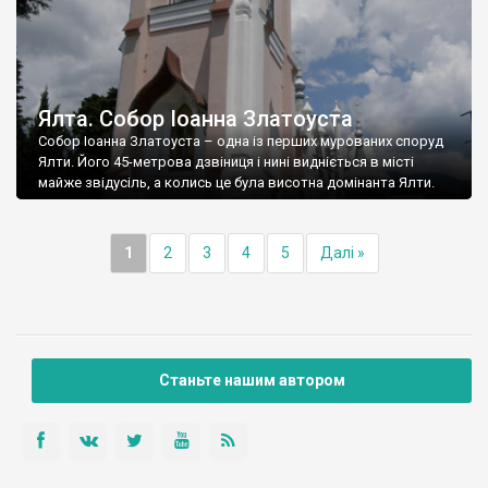
Ялта. Собор Іоанна Златоуста
Собор Іоанна Златоуста – одна із перших мурованих споруд
Ялти. Його 45-метрова дзвіниця і нині видніється в місті
майже звідусіль, а колись це була висотна домінанта Ялти.
1
2
3
4
5
Далі »
Станьте нашим автором