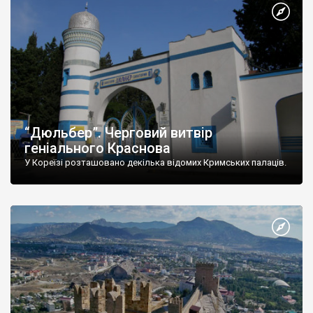
“Дюльбер”. Черговий витвір
геніального Краснова
У Кореїзі розташовано декілька відомих Кримських палаців.