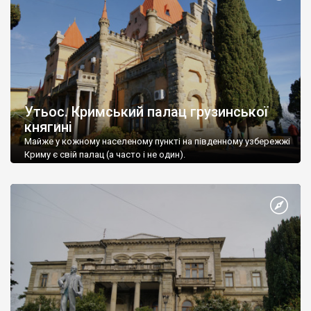
Утьос. Кримський палац грузинської
княгині
Майже у кожному населеному пункті на південному узбережжі
Криму є свій палац (а часто і не один).