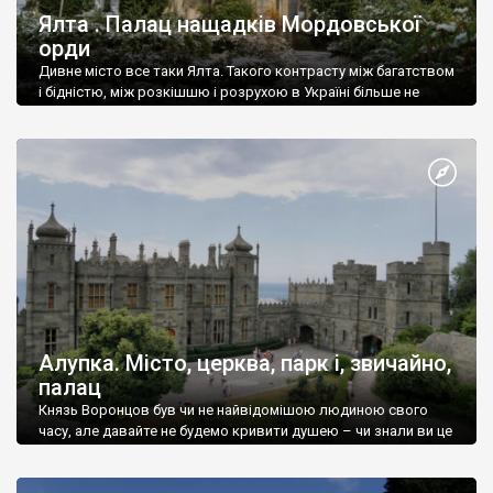
Ялта . Палац нащадків Мордовської
орди
Дивне місто все таки Ялта. Такого контрасту між багатством
і бідністю, між розкішшю і розрухою в Україні більше не
знайдеш.
Алупка. Місто, церква, парк і, звичайно,
палац
Князь Воронцов був чи не найвідомішою людиною свого
часу, але давайте не будемо кривити душею – чи знали ви це
прізвище до відвідин Алупки? Мабуть все таки ні.