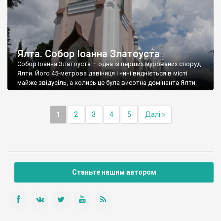
Ялта. Собор Іоанна Златоуста
Собор Іоанна Златоуста – одна із перших мурованих споруд
Ялти. Його 45-метрова дзвіниця і нині видніється в місті
майже звідусіль, а колись це була висотна домінанта Ялти.
1
2
3
4
5
Далі »
Станьте нашим автором