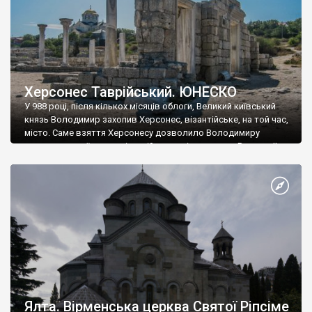
Херсонес Таврійський. ЮНЕСКО
У 988 році, після кількох місяців облоги, Великий київський
князь Володимир захопив Херсонес, візантійське, на той час,
місто. Саме взяття Херсонесу дозволило Володимиру
диктувати свої умови візантійському імператору Василю ІІ, та
одружитися з його дочкою Ганною. Цього ж року, в
Херсонесі Володимир-язичник, став Василем-християнином.
А потім було Хрещення Русі. На честь Херсонесу Таврійського
названо місто […]
Ялта. Вірменська церква Святої Ріпсіме