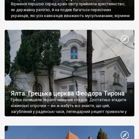
Вірменія першою серед країн світу прийняла християнство,
як державну релігію, й на подив багатьох пересічних
українців, які усіх кавказців вважають мусульманами, вірмени
є відданими вірянами Христа
Ялта. Грецька церква Феодора Тирона
Греки залишили Україні чималий спадок. Достатньо згадати
ніжинські огірочки – ви ж мабуть всі знаєте, що цей,
загублений у радянські часи, легендарний рецепт привезли у
Ніжин греки?