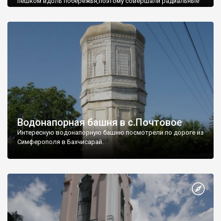
пешком вдоль побережья,поэтому совершали радиальные
вылазки из Оленевки.
Водонапорная башня в с.Почтовое
Интересную водонапорную башню посмотрели по дороге из
Симферополя в Бахчисарай.