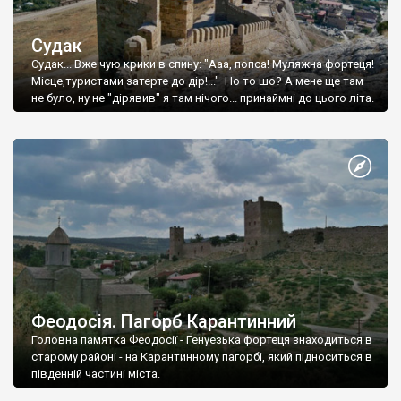
Судак
Судак... Вже чую крики в спину: "Ааа, попса! Муляжна фортеця!
Місце,туристами затерте до дір!..." Но то шо? А мене ще там
не було, ну не "дірявив" я там нічого... принаймні до цього літа.
Феодосія. Пагорб Карантинний
Головна памятка Феодосії - Генуезька фортеця знаходиться в
старому районі - на Карантинному пагорбі, який підноситься в
південній частині міста.