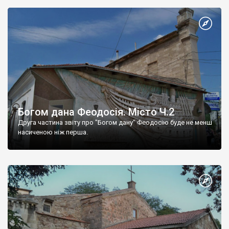
Богом дана Феодосія. Місто Ч.2
Друга частина звіту про "Богом дану" Феодосію буде не менш
насиченою ніж перша.