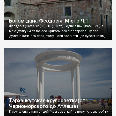
Богом дана Феодосія. Місто Ч.1
Феодосія (Кафа-12 (13) -15 (18) ст) - одне з найцікавіших (на
мою думку) міст всього Кримського півострова .Ну,але
думка в кожного своя, тому щоби розвіяти цей субєктивізм,
запрошую відвідати це
Тарханкутская кругосветка(от
Черноморского до Атлеша)
К сожалению настоящей "кругосветки" не получилось,пройти