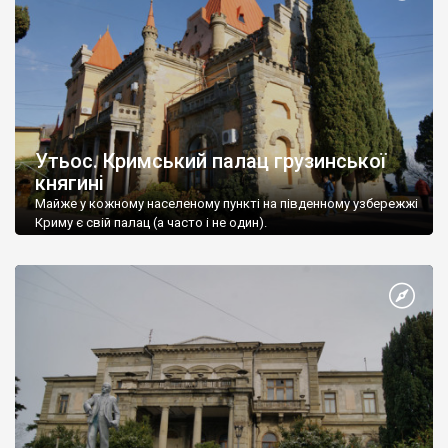
Утьос. Кримський палац грузинської
княгині
Майже у кожному населеному пункті на південному узбережжі
Криму є свій палац (а часто і не один).