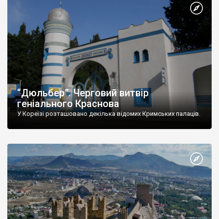
“Дюльбер”. Черговий витвір
геніального Краснова
У Кореїзі розташовано декілька відомих Кримських палаців.