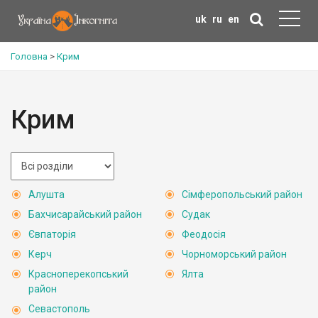
uk
ru
en
Головна
>
Крим
Крим
Алушта
Сімферопольський район
Бахчисарайський район
Судак
Євпаторія
Феодосія
Керч
Чорноморський район
Красноперекопський
Ялта
район
Севастополь