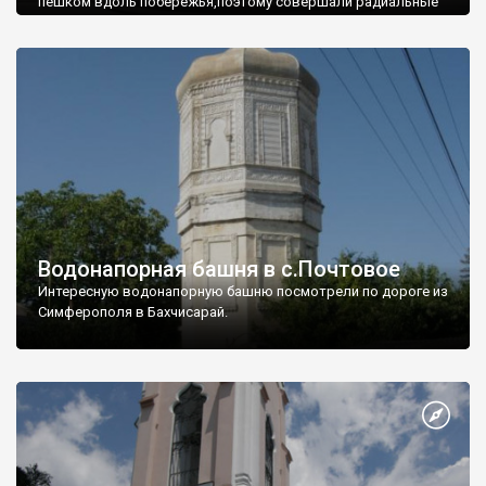
пешком вдоль побережья,поэтому совершали радиальные
вылазки из Оленевки.
Водонапорная башня в с.Почтовое
Интересную водонапорную башню посмотрели по дороге из
Симферополя в Бахчисарай.