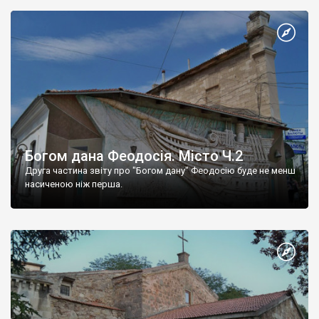
Богом дана Феодосія. Місто Ч.2
Друга частина звіту про "Богом дану" Феодосію буде не менш
насиченою ніж перша.