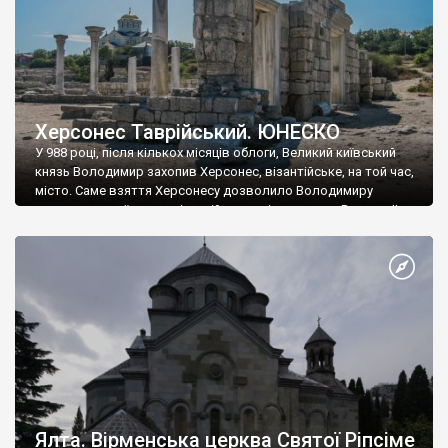
Херсонес Таврійський. ЮНЕСКО
У 988 році, після кількох місяців облоги, Великий київський
князь Володимир захопив Херсонес, візантійське, на той час,
місто. Саме взяття Херсонесу дозволило Володимиру
диктувати свої умови візантійському імператору Василю ІІ, та
одружитися з його дочкою Ганною. Цього ж року, в
Херсонесі Володимир-язичник, став Василем-християнином.
А потім було Хрещення Русі. На честь Херсонесу Таврійського
названо місто […]
Ялта. Вірменська церква Святої Ріпсіме