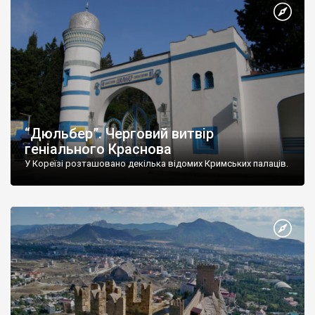
“Дюльбер”. Черговий витвір
геніального Краснова
У Кореїзі розташовано декілька відомих Кримських палаців.