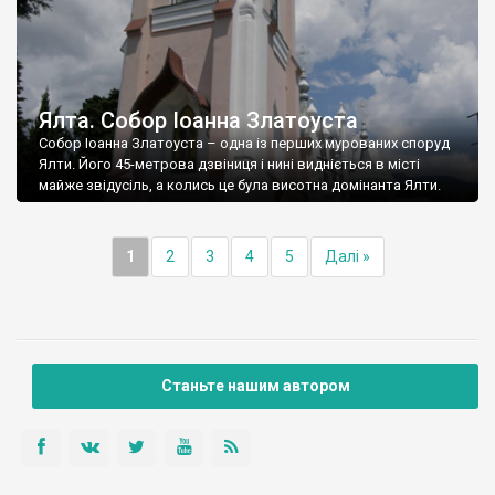
Ялта. Собор Іоанна Златоуста
Собор Іоанна Златоуста – одна із перших мурованих споруд
Ялти. Його 45-метрова дзвіниця і нині видніється в місті
майже звідусіль, а колись це була висотна домінанта Ялти.
1
2
3
4
5
Далі »
Станьте нашим автором