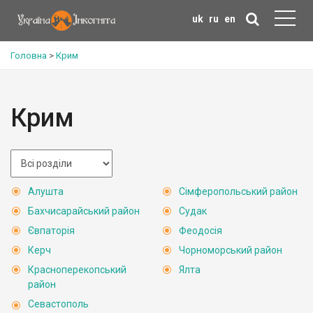
uk
ru
en
Головна
>
Крим
Крим
Алушта
Сімферопольський район
Бахчисарайський район
Судак
Євпаторія
Феодосія
Керч
Чорноморський район
Красноперекопський
Ялта
район
Севастополь