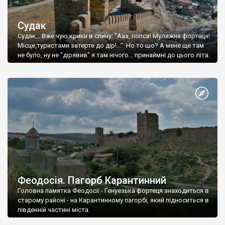
Судак
Судак... Вже чую крики в спину: "Ааа, попса! Муляжна фортеця!
Місце,туристами затерте до дір!..." Но то шо? А мене ще там
не було, ну не "дірявив" я там нічого... принаймні до цього літа.
Феодосія. Пагорб Карантинний
Головна памятка Феодосії - Генуезька фортеця знаходиться в
старому районі - на Карантинному пагорбі, який підноситься в
південній частині міста.