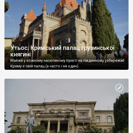
Утьос. Кримський палац грузинської
княгині
Майже у кожному населеному пункті на південному узбережжі
Криму є свій палац (а часто і не один).