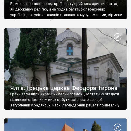
Вірменія першою серед країн світу прийняла християнство,
як державну релігію, й на подив багатьох пересічних
українців, які усіх кавказців вважають мусульманами, вірмени
є відданими вірянами Христа
Ялта. Грецька церква Феодора Тирона
Греки залишили Україні чималий спадок. Достатньо згадати
ніжинські огірочки – ви ж мабуть всі знаєте, що цей,
загублений у радянські часи, легендарний рецепт привезли у
Ніжин греки?