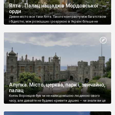
Ялта . Палац нащадків Мордовської
орди
Дивне місто все таки Ялта. Такого контрасту між багатством
і бідністю, між розкішшю і розрухою в Україні більше не
знайдеш.
Алупка. Місто, церква, парк і, звичайно,
палац
Князь Воронцов був чи не найвідомішою людиною свого
часу, але давайте не будемо кривити душею – чи знали ви це
прізвище до відвідин Алупки? Мабуть все таки ні.