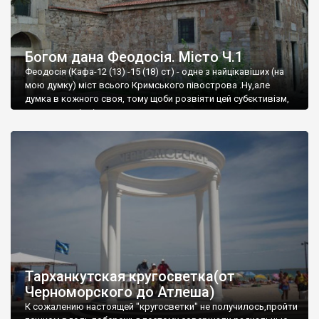
Богом дана Феодосія. Місто Ч.1
Феодосія (Кафа-12 (13) -15 (18) ст) - одне з найцікавіших (на
мою думку) міст всього Кримського півострова .Ну,але
думка в кожного своя, тому щоби розвіяти цей субєктивізм,
запрошую відвідати це
Тарханкутская кругосветка(от
Черноморского до Атлеша)
К сожалению настоящей "кругосветки" не получилось,пройти