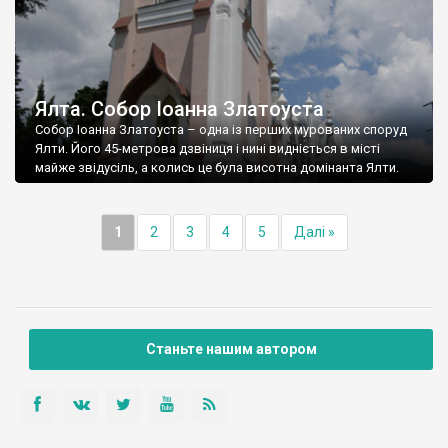
Ялта. Собор Іоанна Златоуста
Собор Іоанна Златоуста – одна із перших мурованих споруд
Ялти. Його 45-метрова дзвіниця і нині видніється в місті
майже звідусіль, а колись це була висотна домінанта Ялти.
1
2
3
4
5
Далі »
Станьте нашим автором