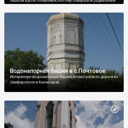
пешком вдоль побережья,поэтому совершали радиальные
вылазки из Оленевки.
Водонапорная башня в с.Почтовое
Интересную водонапорную башню посмотрели по дороге из
Симферополя в Бахчисарай.