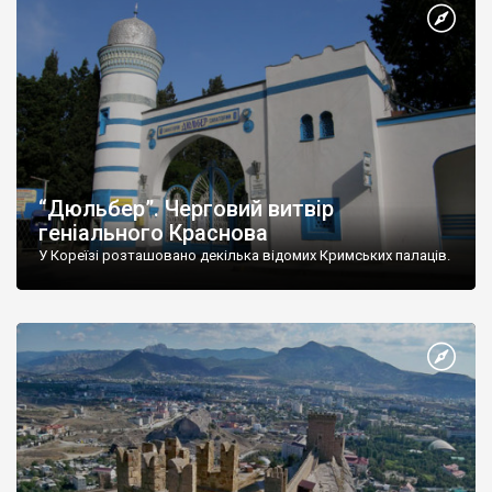
“Дюльбер”. Черговий витвір
геніального Краснова
У Кореїзі розташовано декілька відомих Кримських палаців.