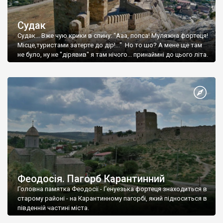
Судак
Судак... Вже чую крики в спину: "Ааа, попса! Муляжна фортеця!
Місце,туристами затерте до дір!..." Но то шо? А мене ще там
не було, ну не "дірявив" я там нічого... принаймні до цього літа.
Феодосія. Пагорб Карантинний
Головна памятка Феодосії - Генуезька фортеця знаходиться в
старому районі - на Карантинному пагорбі, який підноситься в
південній частині міста.