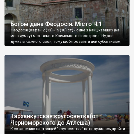
Богом дана Феодосія. Місто Ч.1
Феодосія (Кафа-12 (13) -15 (18) ст) - одне з найцікавіших (на
мою думку) міст всього Кримського півострова .Ну,але
думка в кожного своя, тому щоби розвіяти цей субєктивізм,
запрошую відвідати це
Тарханкутская кругосветка(от
Черноморского до Атлеша)
К сожалению настоящей "кругосветки" не получилось,пройти