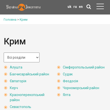
uk
ru
en
Головна
>
Крим
Крим
Алушта
Сімферопольський район
Бахчисарайський район
Судак
Євпаторія
Феодосія
Керч
Чорноморський район
Красноперекопський
Ялта
район
Севастополь