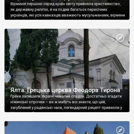
Вірменія першою серед країн світу прийняла християнство,
як державну релігію, й на подив багатьох пересічних
українців, які усіх кавказців вважають мусульманами, вірмени
є відданими вірянами Христа
Ялта. Грецька церква Феодора Тирона
Греки залишили Україні чималий спадок. Достатньо згадати
ніжинські огірочки – ви ж мабуть всі знаєте, що цей,
загублений у радянські часи, легендарний рецепт привезли у
Ніжин греки?