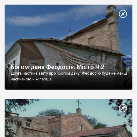
Богом дана Феодосія. Місто Ч.2
Друга частина звіту про "Богом дану" Феодосію буде не менш
насиченою ніж перша.