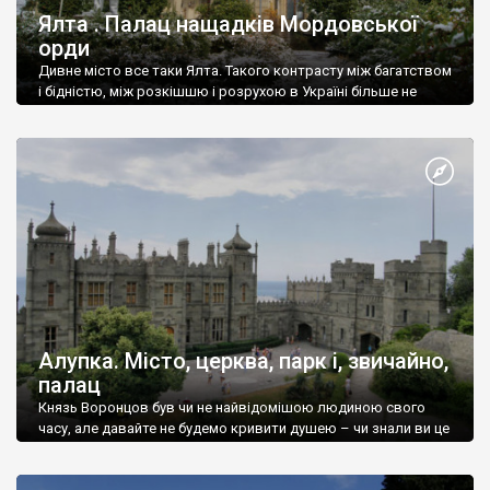
Ялта . Палац нащадків Мордовської
орди
Дивне місто все таки Ялта. Такого контрасту між багатством
і бідністю, між розкішшю і розрухою в Україні більше не
знайдеш.
Алупка. Місто, церква, парк і, звичайно,
палац
Князь Воронцов був чи не найвідомішою людиною свого
часу, але давайте не будемо кривити душею – чи знали ви це
прізвище до відвідин Алупки? Мабуть все таки ні.