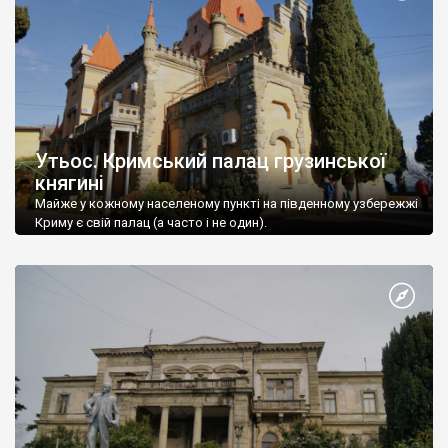
Утьос. Кримський палац грузинської
княгині
Майже у кожному населеному пункті на південному узбережжі
Криму є свій палац (а часто і не один).