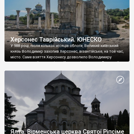
Херсонес Таврійський. ЮНЕСКО
У 988 році, після кількох місяців облоги, Великий київський
князь Володимир захопив Херсонес, візантійське, на той час,
місто. Саме взяття Херсонесу дозволило Володимиру
диктувати свої умови візантійському імператору Василю ІІ, та
одружитися з його дочкою Ганною. Цього ж року, в
Херсонесі Володимир-язичник, став Василем-християнином.
А потім було Хрещення Русі. На честь Херсонесу Таврійського
названо місто […]
Ялта. Вірменська церква Святої Ріпсіме