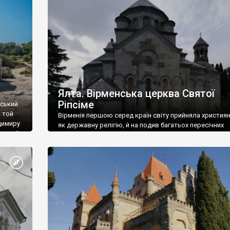
ефактів
називаються «повстяками» (postaki)…” “Вино. Крим
єкту
виробляє відмінне вино і його вдосталь: воно все ду
го».
легке біле і дуже […]
ти та
Ялта. Вірменська церква Святої
Ріпсіме
вський
 той
Вірменія першою серед країн світу прийняла христия
димиру
як державну релігію, й на подив багатьох пересічних
илю ІІ,
українців, які усіх кавказців вважають мусульманами,
 в
вірмени є відданими вірянами Христа