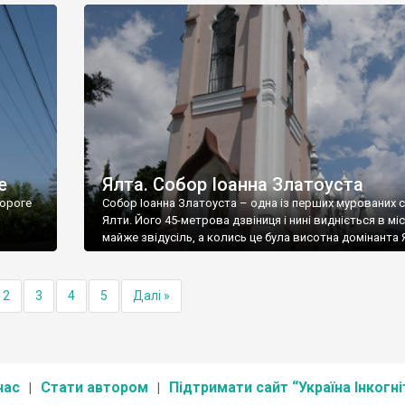
е
Ялта. Собор Іоанна Златоуста
ороге
Собор Іоанна Златоуста – одна із перших мурованих 
Ялти. Його 45-метрова дзвіниця і нині видніється в міс
майже звідусіль, а колись це була висотна домінанта 
2
3
4
5
Далі »
нас
Стати автором
Підтримати сайт “Україна Інкогні