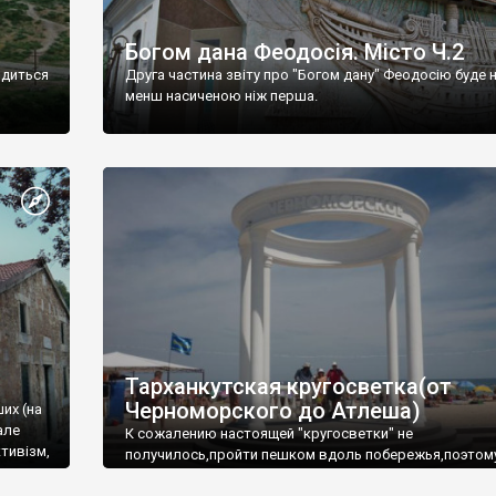
Богом дана Феодосія. Місто Ч.2
одиться
Друга частина звіту про "Богом дану" Феодосію буде 
менш насиченою ніж перша.
Тарханкутская кругосветка(от
Черноморского до Атлеша)
ших (на
але
К сожалению настоящей "кругосветки" не
тивізм,
получилось,пройти пешком вдоль побережья,поэтом
совершали радиальные вылазки из Оленевки.