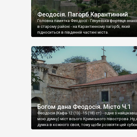
Феодосія. Пагорб Карантинний
Головна памятка Феодосії - Генуезька фортеця знах
в старому районі - на Карантинному пагорбі, який
підноситься в південній частині міста.
Богом дана Феодосія. Місто Ч.1
Феодосія (Кафа-12 (13) -15 (18) ст) - одне з найцікаві
мою думку) міст всього Кримського півострова .Ну,
думка в кожного своя, тому щоби розвіяти цей субєк
запрошую відвідати це