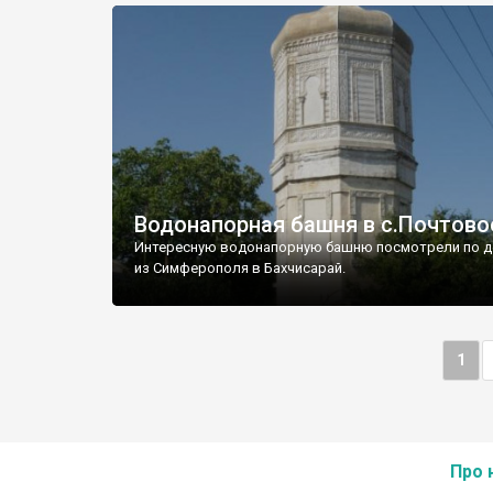
Водонапорная башня в с.Почтово
Интересную водонапорную башню посмотрели по д
из Симферополя в Бахчисарай.
1
Про 