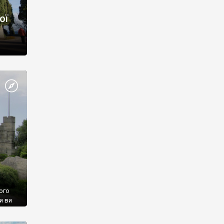
ої
ого
и ви