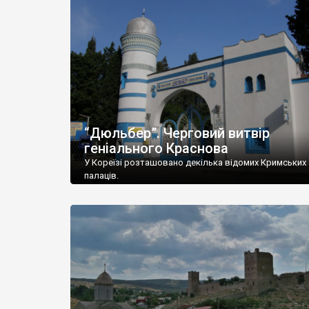
“Дюльбер”. Черговий витвір
геніального Краснова
У Кореїзі розташовано декілька відомих Кримських
палаців.