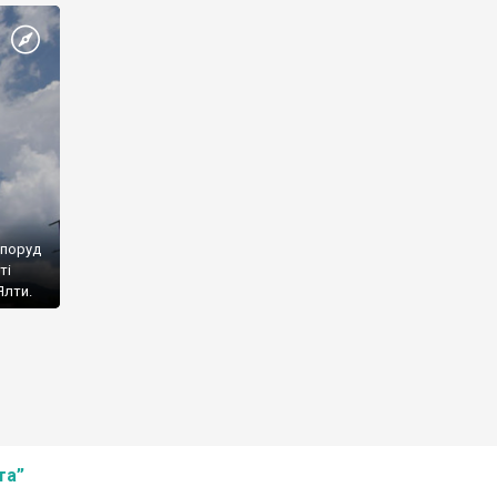
споруд
ті
Ялти.
та”