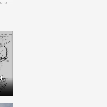
им та
ора і
є
го типу,
ей-
рний
ста:
 райони
від 2
I
і,
рукти,
 котрі