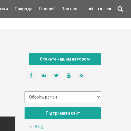
ятки
Природа
Галереї
Про нас
uk
ru
en
Станьте нашим автором
Підтримати сайт
Вхід