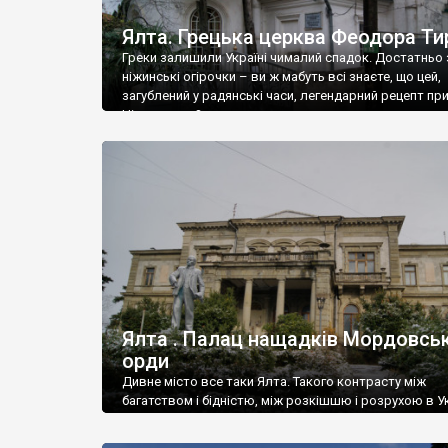
Ялта. Грецька церква Феодора Ти
Греки залишили Україні чималий спадок. Достатньо 
ніжинські огірочки – ви ж мабуть всі знаєте, що цей,
загублений у радянські часи, легендарний рецепт пр
Ніжин греки?
Ялта . Палац нащадків Мордовськ
орди
Дивне місто все таки Ялта. Такого контрасту між
багатством і бідністю, між розкішшю і розрухою в Ук
більше не знайдеш.