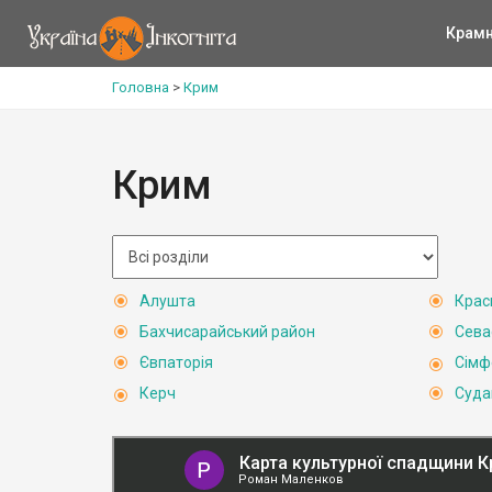
Крам
Головна
>
Крим
Крим
Алушта
Крас
Бахчисарайський район
Сева
Євпаторія
Сімф
Керч
Суда