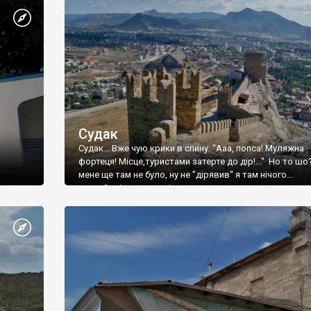
Судак
Судак... Вже чую крики в спину: "Ааа, попса! Муляжна
фортеця! Місце,туристами затерте до дір!..." Но то шо
мене ще там не було, ну не "дірявив" я там нічого...
принаймні до цього літа.