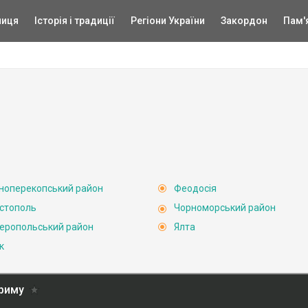
ниця
Історія і традиції
Регіони України
Закордон
Пам'
ноперекопський район
Феодосія
стополь
Чорноморський район
еропольський район
Ялта
к