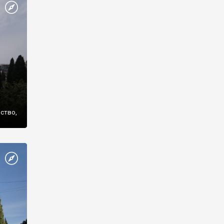
же
нство,