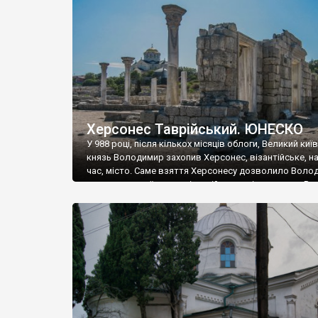
музею «Новгородський музей-заповідник» сотні арт
візантійської доби. Раритети викрадені з фондів об’
культурної спадщини ЮНЕСКО «Херсонеса Таврійсько
Офіційно – на виставку «Золото Візантії», але експер
влада в Україні вважають це лише […]
Херсонес Таврійський. ЮНЕСКО
У 988 році, після кількох місяців облоги, Великий киї
князь Володимир захопив Херсонес, візантійське, на
час, місто. Саме взяття Херсонесу дозволило Воло
диктувати свої умови візантійському імператору Вас
та одружитися з його дочкою Ганною. Цього ж року,
Херсонесі Володимир-язичник, став Василем-
християнином. А потім було Хрещення Русі. На честь
Херсонесу Таврійського названо місто […]