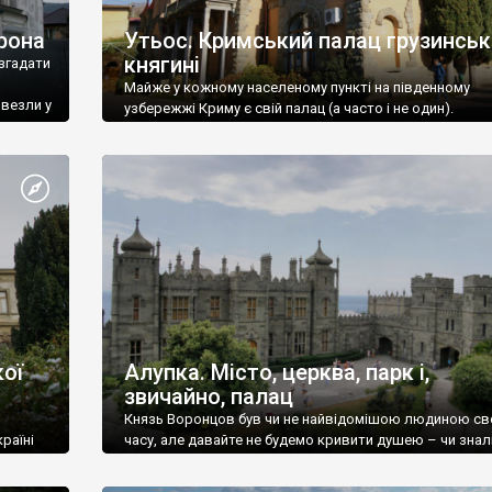
рона
Утьос. Кримський палац грузинськ
княгині
згадати
Майже у кожному населеному пункті на південному
ивезли у
узбережжі Криму є свій палац (а часто і не один).
ої
Алупка. Місто, церква, парк і,
звичайно, палац
Князь Воронцов був чи не найвідомішою людиною св
раїні
часу, але давайте не будемо кривити душею – чи знал
це прізвище до відвідин Алупки? Мабуть все таки ні.