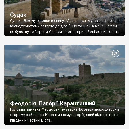
Судак
Судак... Вже чую крики в спину: "Ааа, попса! Муляжна фортеця!
Місце,туристами затерте до дір!..." Но то шо? А мене ще там
не було, ну не "дірявив" я там нічого... принаймні до цього літа.
Феодосія. Пагорб Карантинний
Головна памятка Феодосії - Генуезька фортеця знаходиться в
старому районі - на Карантинному пагорбі, який підноситься в
південній частині міста.