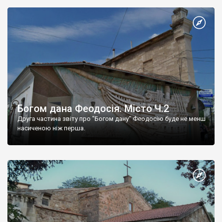
Богом дана Феодосія. Місто Ч.2
Друга частина звіту про "Богом дану" Феодосію буде не менш
насиченою ніж перша.