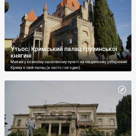
Утьос. Кримський палац грузинської
княгині
Майже у кожному населеному пункті на південному узбережжі
Криму є свій палац (а часто і не один).