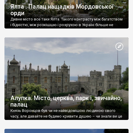
Ялта . Палац нащадків Мордовської
орди
Дивне місто все таки Ялта. Такого контрасту між багатством
і бідністю, між розкішшю і розрухою в Україні більше не
знайдеш.
Алупка. Місто, церква, парк і, звичайно,
палац
Князь Воронцов був чи не найвідомішою людиною свого
часу, але давайте не будемо кривити душею – чи знали ви це
прізвище до відвідин Алупки? Мабуть все таки ні.