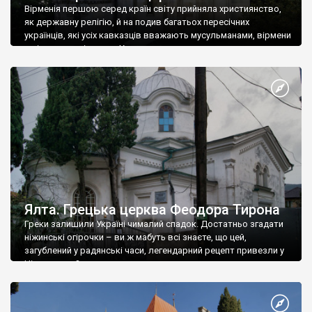
Вірменія першою серед країн світу прийняла християнство,
як державну релігію, й на подив багатьох пересічних
українців, які усіх кавказців вважають мусульманами, вірмени
є відданими вірянами Христа
Ялта. Грецька церква Феодора Тирона
Греки залишили Україні чималий спадок. Достатньо згадати
ніжинські огірочки – ви ж мабуть всі знаєте, що цей,
загублений у радянські часи, легендарний рецепт привезли у
Ніжин греки?