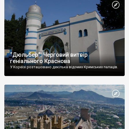
“Дюльбер”. Черговий витвір
геніального Краснова
У Кореїзі розташовано декілька відомих Кримських палаців.