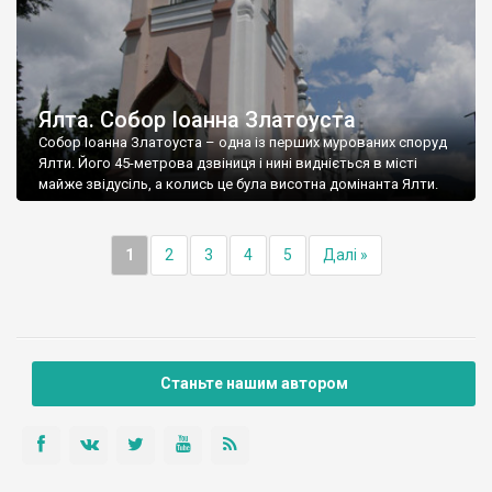
Ялта. Собор Іоанна Златоуста
Собор Іоанна Златоуста – одна із перших мурованих споруд
Ялти. Його 45-метрова дзвіниця і нині видніється в місті
майже звідусіль, а колись це була висотна домінанта Ялти.
1
2
3
4
5
Далі »
Станьте нашим автором