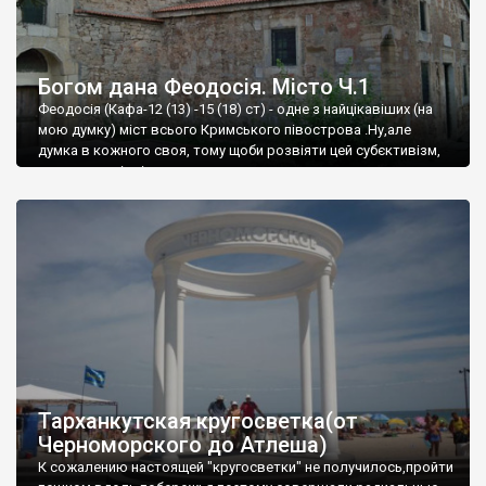
Богом дана Феодосія. Місто Ч.1
Феодосія (Кафа-12 (13) -15 (18) ст) - одне з найцікавіших (на
мою думку) міст всього Кримського півострова .Ну,але
думка в кожного своя, тому щоби розвіяти цей субєктивізм,
запрошую відвідати це
Тарханкутская кругосветка(от
Черноморского до Атлеша)
К сожалению настоящей "кругосветки" не получилось,пройти