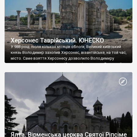
Херсонес Таврійський. ЮНЕСКО
У 988 році, після кількох місяців облоги, Великий київський
князь Володимир захопив Херсонес, візантійське, на той час,
місто. Саме взяття Херсонесу дозволило Володимиру
диктувати свої умови візантійському імператору Василю ІІ, та
одружитися з його дочкою Ганною. Цього ж року, в
Херсонесі Володимир-язичник, став Василем-християнином.
А потім було Хрещення Русі. На честь Херсонесу Таврійського
названо місто […]
Ялта. Вірменська церква Святої Ріпсіме