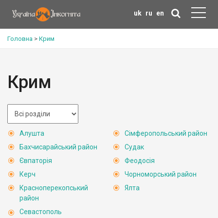
uk
ru
en
Головна
>
Крим
Крим
Алушта
Сімферопольський район
Бахчисарайський район
Судак
Євпаторія
Феодосія
Керч
Чорноморський район
Красноперекопський
Ялта
район
Севастополь