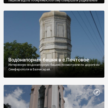
пешком вдоль побережья,поэтому совершали радиальные
вылазки из Оленевки.
Водонапорная башня в с.Почтовое
Интересную водонапорную башню посмотрели по дороге из
Симферополя в Бахчисарай.